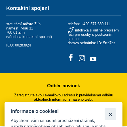
Kontaktní spojení
statutární město Zlín
telefon:
+420 577 630 111
náměstí Míru 12
infolinka s online přepisem
760 01 Zlín
řeči pro osoby s postižením
(
všechna kontaktní spojení
)
sluchu
datová schránka: ID: 5ttb7bs
IČO: 00283924
Odběr novinek
Zaregistrujte svou e-mailovou adresu k pravidelnému odběru
aktuálních informací z našeho webu
Informace o cookies!
Přihlásit se k odběru
Abychom vám usnadnili procházení stránek,
nabídli přizpůsobený obsah nebo reklamu a mohli