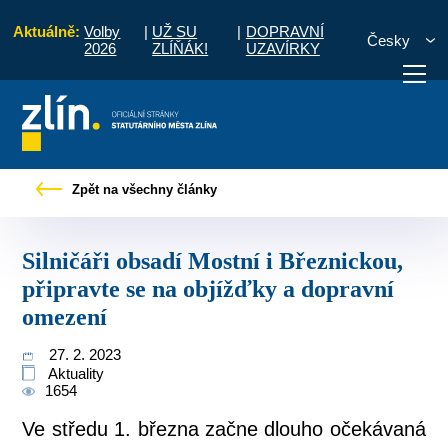
Aktuálně:
Volby
|
UŽ SU
|
DOPRAVNÍ
Česky
2026
ZLÍŇÁK!
UZAVÍRKY
 obsadí Mostní i Březnickou, připravte se na objížďky a dopravní omezení
Zpět na všechny články
otřebuji vyřídit
Potřebuji zaplatit
Diskuzní fór
Silničáři obsadí Mostní i Březnickou,
připravte se na objížďky a dopravní
omezení
27. 2. 2023
Aktuality
1654
Ve středu 1. března začne dlouho očekávaná