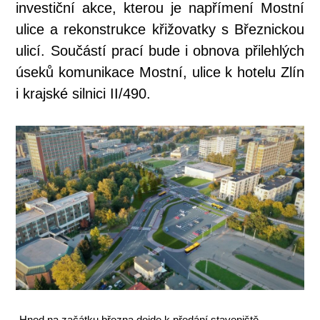
investiční akce, kterou je napřímení Mostní
ulice a rekonstrukce křižovatky s Březnickou
ulicí. Součástí prací bude i obnova přilehlých
úseků komunikace Mostní, ulice k hotelu Zlín
i krajské silnici II/490.
„Hned na začátku března dojde k předání staveniště