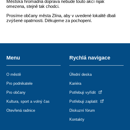
Městská hromadná doprava nebude touto akcí nijak
omezena, stejně tak chodci.
Prosíme občany města Zlína, aby v uvedené lokalitě dbali
zvýšené opatrnosti. Děkujeme za pochopení.
Menu
Rychlá navigace
O městě
Úřední deska
Pro podnikatele
Kariéra
Pro občany
Potřebuji vyřídit
Kultura, sport a volný čas
Potřebuji zaplatit
Otevřená radnice
Diskuzní fórum
Kontakty