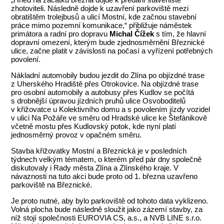
zhotoviteli. Následně dojde k uzavření parkoviště mezi
obratištěm trolejbusů a ulicí Mostní, kde začnou stavební
práce mimo pozemní komunikace,“ přibližuje náměstek
primátora a radní pro dopravu
Michal Čížek
s tím, že hlavní
dopravní omezení, kterým bude zjednosměrnění Březnické
ulice, začne platit v závislosti na počasí a vyřízení potřebných
povolení.
Nákladní automobily budou jezdit do Zlína po objízdné trase
z Uherského Hradiště přes Otrokovice. Na objízdné trase
pro osobní automobily a autobusy přes Kudlov se počítá
s drobnější úpravou jízdních pruhů ulice Osvoboditelů
v křižovatce u Kolektivního domu a s povolením jízdy vozidel
v ulici Na Požáře ve směru od Hradské ulice ke Štefánikově
včetně mostu přes Kudlovský potok, kde nyní platí
jednosměrný provoz v opačném směru.
Stavba křižovatky Mostní a Březnická je v posledních
týdnech velkým tématem, o kterém před pár dny společně
diskutovaly i Rady města Zlína a Zlínského kraje. V
návaznosti na tuto akci bude proto od 1. března uzavřeno
parkoviště na Březnické.
Je proto nutné, aby bylo parkoviště od tohoto data vyklizeno.
Volná plocha bude následně sloužit jako zázemí stavby, za
níž stojí společnosti EUROVIA CS, a.s., a NVB LINE s.r.o.