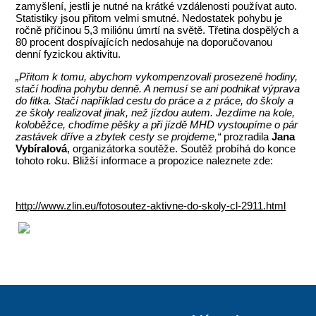
zamyšlení, jestli je nutné na krátké vzdálenosti používat auto.
Statistiky jsou přitom velmi smutné. Nedostatek pohybu je
ročně příčinou 5,3 miliónu úmrtí na světě. Třetina dospělých a
80 procent dospívajících nedosahuje na doporučovanou
denní fyzickou aktivitu.
„Přitom k tomu, abychom vykompenzovali prosezené hodiny,
stačí hodina pohybu denně. A nemusí se ani podnikat výprava
do fitka. Stačí například cestu do práce a z práce, do školy a
ze školy realizovat jinak, než jízdou autem. Jezdíme na kole,
koloběžce, chodíme pěšky a při jízdě MHD vystoupíme o pár
zastávek dříve a zbytek cesty se projdeme,“
prozradila
Jana
Vybíralová
, organizátorka soutěže. Soutěž probíhá do konce
tohoto roku. Bližší informace a propozice naleznete zde:
http://www.zlin.eu/fotosoutez-aktivne-do-skoly-cl-2911.html