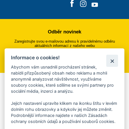
Odběr novinek
Zaregistrujte svou e-mailovou adresu k pravidelnému odběru
aktuálních informací z našeho webu
Informace o cookies!
Přihlásit se k odběru
Abychom vám usnadnili procházení stránek,
nabídli přizpůsobený obsah nebo reklamu a mohli
anonymně analyzovat návštěvnost, využíváme
Aplikace Mobilní rozhlas
soubory cookies, které sdílíme se svými partnery pro
sociální média, inzerci a analýzu.
Chcete dostávat do svého mobilu či mailu upozornění na
blížící se nebezpečí, odstávky, poruchy a výpadky energií,
Jejich nastavení upravíte klikem na ikonku štítu v levém
ankety, pozvánky na kulturní a sportovní akce?
dolním rohu obrazovky a kdykoliv jej můžete změnit.
Více informací o aplikaci
Podrobnější informace najdete v našich Zásadách
ochrany osobních údajů a používání souborů cookies.