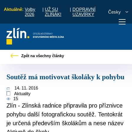
Aktuálně:
Volby
|
UŽ SU
|
DOPRAVNÍ
Česky
2026
ZLÍŇÁK!
UZAVÍRKY
Pro občany
Tiskové zprávy
Soutěž má motivovat školáky k pohybu
Zpět na všechny články
otřebuji vyřídit
Potřebuji zaplatit
Diskuzní fór
Soutěž má motivovat školáky k pohybu
14. 11. 2016
Aktuality
15
Zlín - Zlínská radnice připravila pro příznivce
pohybu další fotografickou soutěž. Tentokrát
je určená především školákům a nese název
Aktivně do školy...