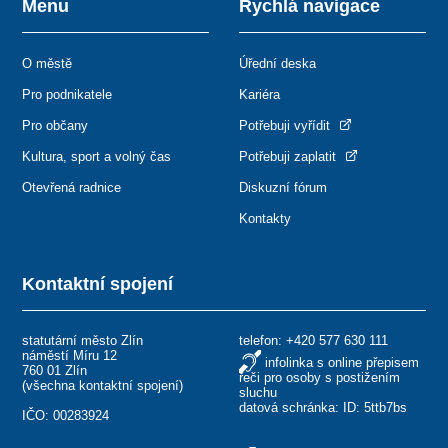
Menu
Rychlá navigace
O městě
Úřední deska
Pro podnikatele
Kariéra
Pro občany
Potřebuji vyřídit
Kultura, sport a volný čas
Potřebuji zaplatit
Otevřená radnice
Diskuzní fórum
Kontakty
Kontaktní spojení
statutární město Zlín
telefon:
+420 577 630 111
náměstí Míru 12
infolinka s online přepisem
760 01 Zlín
řeči pro osoby s postižením
(
všechna kontaktní spojení
)
sluchu
datová schránka: ID: 5ttb7bs
IČO: 00283924