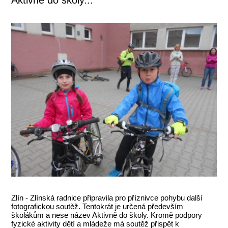
Zlín - Zlínská radnice připravila pro příznivce pohybu další
fotografickou soutěž. Tentokrát je určená především
školákům a nese název Aktivně do školy. Kromě podpory
fyzické aktivity dětí a mládeže má soutěž přispět k