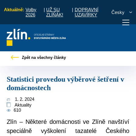
Aktuálně:
Volby
|
UŽ SU
|
DOPRAVNÍ
Česky
2026
ZLÍŇÁK!
UZAVÍRKY
Tiskové zprávy
Statistici provedou výběrové šetření v domácnostech
Zpět na všechny články
otřebuji vyřídit
Potřebuji zaplatit
Diskuzní fór
Statistici provedou výběrové šetření v
domácnostech
1. 2. 2024
Aktuality
610
Zlín – Některé domácnosti ve Zlíně navštíví
speciálně vyškolení tazatelé Českého