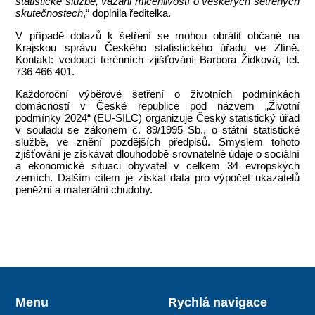
statistické službě, vázáni mlčenlivostí o veškerých šetřených
skutečnostech
,“ doplnila ředitelka.
V případě dotazů k šetření se mohou obrátit občané na
Krajskou správu Českého statistického úřadu ve Zlíně.
Kontakt: vedoucí terénních zjišťování Barbora Židková, tel.
736 466 401.
Každoroční výběrové šetření o životních podmínkách
domácností v České republice pod názvem „Životní
podmínky 2024“ (EU-SILC) organizuje Český statistický úřad
v souladu se zákonem č. 89/1995 Sb., o státní statistické
službě, ve znění pozdějších předpisů. Smyslem tohoto
zjišťování je získávat dlouhodobě srovnatelné údaje o sociální
a ekonomické situaci obyvatel v celkem 34 evropských
zemích. Dalším cílem je získat data pro výpočet ukazatelů
peněžní a materiální chudoby.
Menu
Rychlá navigace