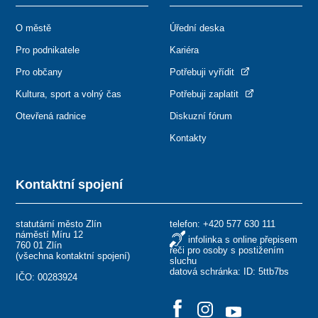
O městě
Úřední deska
Pro podnikatele
Kariéra
Pro občany
Potřebuji vyřídit
Kultura, sport a volný čas
Potřebuji zaplatit
Otevřená radnice
Diskuzní fórum
Kontakty
Kontaktní spojení
statutární město Zlín
telefon:
+420 577 630 111
náměstí Míru 12
infolinka s online přepisem
760 01 Zlín
řeči pro osoby s postižením
(
všechna kontaktní spojení
)
sluchu
datová schránka: ID: 5ttb7bs
IČO: 00283924