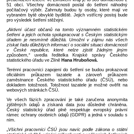
51 obcí. Všechny domácnosti poslal do šetření náhodný
počítačový výběr. Zahrnuty budou ty osoby, které mají ve
vybraném bytě obvyklé bydliště. Jejich vstřícný postoj bude
pro výsledek šetření stěžejní.
„
Aktivní účast občanů na tomto významném statistickém
šetření a jejich ochota spolupracovat s Českým statistickým
úřadem je nesmírně důležitá. Umožní v zájmu nás všech
získat řadu důležitých informací o sociální situaci domácností
v České republice, které nelze zjistit žádným jiným
způsobem,“
uvedla ředitelka Krajské správy Českého
statistického úřadu ve Zlíně
Hana Hruboňová.
Terénní pracovníci zapojení do šetření se budou prokazovat
oficiálním průkazem tazatele a zároveň průkazem
zaměstnance Českého statistického úřadu (ČSÚ), nebo
dokladem totožnosti. Totožnost tazatele je možné ověřit na
webových stránkách ČSÚ.
Ve všech fázích zpracování je také zaručena anonymita
zjištěných údajů a získaná data jsou důsledně chráněna.
Český statistický úřad plně respektuje evropský právní
rámec ochrany osobních údajů (GDPR) a jedná v souladu s
ním.
„
Všichni pracovníci ČSÚ jsou navíc podle zákona o státní