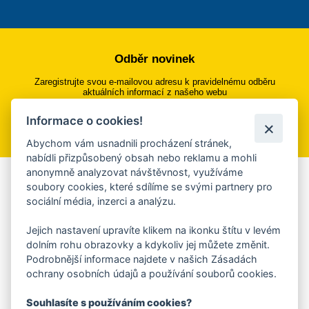
Odběr novinek
Zaregistrujte svou e-mailovou adresu k pravidelnému odběru
aktuálních informací z našeho webu
Informace o cookies!
Přihlásit se k odběru
Abychom vám usnadnili procházení stránek,
nabídli přizpůsobený obsah nebo reklamu a mohli
anonymně analyzovat návštěvnost, využíváme
Aplikace Mobilní rozhlas
soubory cookies, které sdílíme se svými partnery pro
sociální média, inzerci a analýzu.
Chcete dostávat do svého mobilu či mailu upozornění na
blížící se nebezpečí, odstávky, poruchy a výpadky energií,
Jejich nastavení upravíte klikem na ikonku štítu v levém
ankety, pozvánky na kulturní a sportovní akce?
dolním rohu obrazovky a kdykoliv jej můžete změnit.
Více informací o aplikaci
Podrobnější informace najdete v našich Zásadách
ochrany osobních údajů a používání souborů cookies.
Souhlasíte s používáním cookies?