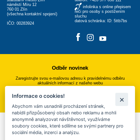
náměstí Míru 12
infolinka s online přepisem
760 01 Zlín
řeči pro osoby s postižením
(
všechna kontaktní spojení
)
sluchu
datová schránka: ID: 5ttb7bs
IČO: 00283924
Odběr novinek
Zaregistrujte svou e-mailovou adresu k pravidelnému odběru
aktuálních informací z našeho webu
Informace o cookies!
Přihlásit se k odběru
Abychom vám usnadnili procházení stránek,
nabídli přizpůsobený obsah nebo reklamu a mohli
anonymně analyzovat návštěvnost, využíváme
Aplikace Mobilní rozhlas
soubory cookies, které sdílíme se svými partnery pro
sociální média, inzerci a analýzu.
Chcete dostávat do svého mobilu či mailu upozornění na