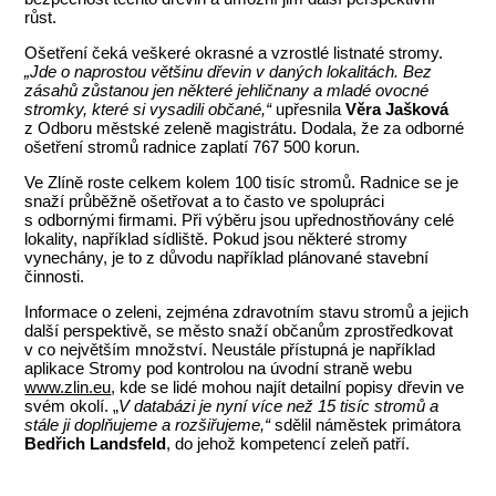
růst.
Ošetření čeká veškeré okrasné a vzrostlé listnaté stromy.
„Jde o naprostou většinu dřevin v daných lokalitách. Bez
zásahů zůstanou jen některé jehličnany a mladé ovocné
stromky, které si vysadili občané,“
upřesnila
Věra Jašková
z Odboru městské zeleně magistrátu. Dodala, že za odborné
ošetření stromů radnice zaplatí 767 500 korun.
Ve Zlíně roste celkem kolem 100 tisíc stromů. Radnice se je
snaží průběžně ošetřovat a to často ve spolupráci
s odbornými firmami. Při výběru jsou upřednostňovány celé
lokality, například sídliště. Pokud jsou některé stromy
vynechány, je to z důvodu například plánované stavební
činnosti.
Informace o zeleni, zejména zdravotním stavu stromů a jejich
další perspektivě, se město snaží občanům zprostředkovat
v co největším množství. Neustále přístupná je například
aplikace Stromy pod kontrolou na úvodní straně webu
www.zlin.eu
, kde se lidé mohou najít detailní popisy dřevin ve
svém okolí. „
V databázi je nyní více než 15 tisíc stromů a
stále ji doplňujeme a rozšiřujeme,“
sdělil náměstek primátora
Bedřich Landsfeld
, do jehož kompetencí zeleň patří.