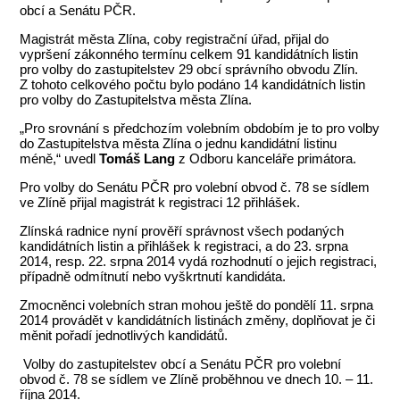
obcí a Senátu PČR.
Magistrát města Zlína, coby registrační úřad, přijal do
vypršení zákonného termínu celkem 91 kandidátních listin
pro volby do zastupitelstev 29 obcí správního obvodu Zlín.
Z tohoto celkového počtu bylo podáno 14 kandidátních listin
pro volby do Zastupitelstva města Zlína.
„Pro srovnání s předchozím volebním obdobím je to pro volby
do Zastupitelstva města Zlína o jednu kandidátní listinu
méně,“ uvedl
Tomáš Lang
z Odboru kanceláře primátora.
Pro volby do Senátu PČR pro volební obvod č. 78 se sídlem
ve Zlíně přijal magistrát k registraci 12 přihlášek.
Zlínská radnice nyní prověří správnost všech podaných
kandidátních listin a přihlášek k registraci, a do 23. srpna
2014, resp. 22. srpna 2014 vydá rozhodnutí o jejich registraci,
případně odmítnutí nebo vyškrtnutí kandidáta.
Zmocněnci volebních stran mohou ještě do pondělí 11. srpna
2014 provádět
v kandidátních listinách změny, doplňovat je či
měnit pořadí jednotlivých kandidátů.
Volby do zastupitelstev obcí a Senátu PČR pro volební
obvod č. 78 se sídlem ve Zlíně proběhnou ve dnech 10. – 11.
října 2014.