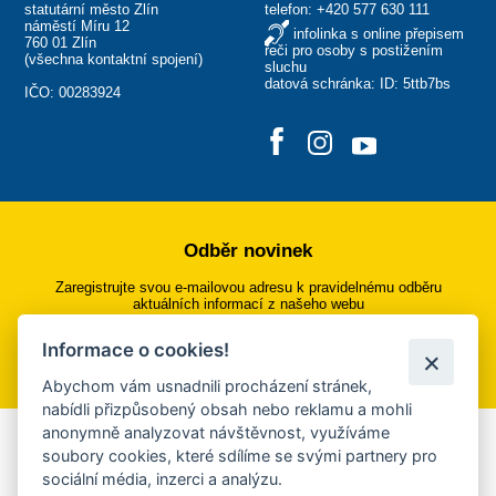
statutární město Zlín
telefon:
+420 577 630 111
náměstí Míru 12
infolinka s online přepisem
760 01 Zlín
řeči pro osoby s postižením
(
všechna kontaktní spojení
)
sluchu
datová schránka: ID: 5ttb7bs
IČO: 00283924
Odběr novinek
Zaregistrujte svou e-mailovou adresu k pravidelnému odběru
aktuálních informací z našeho webu
Informace o cookies!
Přihlásit se k odběru
Abychom vám usnadnili procházení stránek,
nabídli přizpůsobený obsah nebo reklamu a mohli
anonymně analyzovat návštěvnost, využíváme
Aplikace Mobilní rozhlas
soubory cookies, které sdílíme se svými partnery pro
sociální média, inzerci a analýzu.
Chcete dostávat do svého mobilu či mailu upozornění na