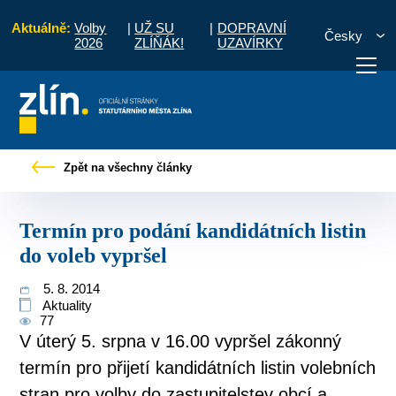
Aktuálně:
Volby
|
UŽ SU
|
DOPRAVNÍ
Česky
2026
ZLÍŇÁK!
UZAVÍRKY
Tiskové zprávy
Termín pro podání kandidátních listin do voleb vypršel
Zpět na všechny články
otřebuji vyřídit
Potřebuji zaplatit
Diskuzní fór
Termín pro podání kandidátních listin
do voleb vypršel
5. 8. 2014
Aktuality
77
V úterý 5. srpna v 16.00 vypršel zákonný
termín pro přijetí kandidátních listin volebních
stran pro volby do zastupitelstev obcí a