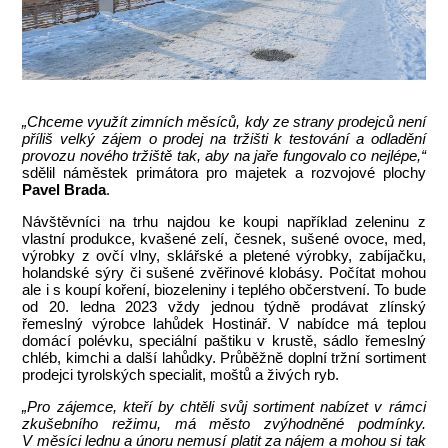
„Chceme využít zimních měsíců, kdy ze strany prodejců není
příliš velký zájem o prodej na tržišti k testování a odladění
provozu nového tržiště tak, aby na jaře fungovalo co nejlépe,“
sdělil náměstek primátora pro majetek a rozvojové plochy
Pavel Brada
.
Návštěvníci na trhu najdou ke koupi například zeleninu z
vlastní produkce, kvašené zelí, česnek, sušené ovoce, med,
výrobky z ovčí vlny, sklářské a pletené výrobky, zabíjačku,
holandské sýry či sušené zvěřinové klobásy. Počítat mohou
ale i s koupí koření, biozeleniny i teplého občerstvení. To bude
od 20. ledna 2023 vždy jednou týdně prodávat zlínský
řemeslný výrobce lahůdek Hostinář. V nabídce má teplou
domácí polévku, speciální paštiku v krustě, sádlo řemeslný
chléb, kimchi a další lahůdky. Průběžně doplní tržní sortiment
prodejci tyrolských specialit, moštů a živých ryb.
„Pro zájemce, kteří by chtěli svůj sortiment nabízet v rámci
zkušebního režimu, má město zvýhodněné podmínky.
V měsíci lednu a únoru nemusí platit za nájem a mohou si tak