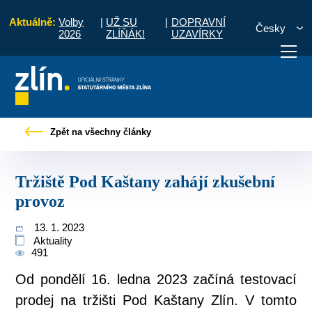
Aktuálně:
Volby
|
UŽ SU
|
DOPRAVNÍ
Česky
2026
ZLÍŇÁK!
UZAVÍRKY
občany
Tiskové zprávy
Tržiště Pod Kaštany zahájí zkušební provoz
Zpět na všechny články
otřebuji vyřídit
Potřebuji zaplatit
Diskuzní fór
Tržiště Pod Kaštany zahájí zkušební
provoz
13. 1. 2023
Aktuality
491
Od pondělí 16. ledna 2023 začíná testovací
prodej na tržišti Pod Kaštany Zlín. V tomto