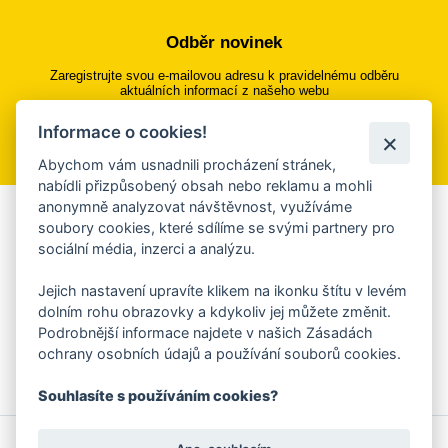
Odběr novinek
Zaregistrujte svou e-mailovou adresu k pravidelnému odběru
aktuálních informací z našeho webu
Informace o cookies!
Přihlásit se k odběru
Abychom vám usnadnili procházení stránek,
nabídli přizpůsobený obsah nebo reklamu a mohli
anonymně analyzovat návštěvnost, využíváme
Aplikace Mobilní rozhlas
soubory cookies, které sdílíme se svými partnery pro
sociální média, inzerci a analýzu.
Chcete dostávat do svého mobilu či mailu upozornění na
blížící se nebezpečí, odstávky, poruchy a výpadky energií,
Jejich nastavení upravíte klikem na ikonku štítu v levém
ankety, pozvánky na kulturní a sportovní akce?
dolním rohu obrazovky a kdykoliv jej můžete změnit.
Více informací o aplikaci
Podrobnější informace najdete v našich Zásadách
ochrany osobních údajů a používání souborů cookies.
Souhlasíte s používáním cookies?
© 2026 Magistrát města Zlína
Prohlášení o používání cookies