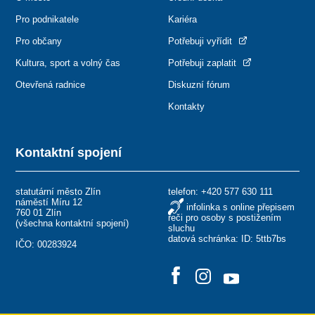
Pro podnikatele
Kariéra
Pro občany
Potřebuji vyřídit
Kultura, sport a volný čas
Potřebuji zaplatit
Otevřená radnice
Diskuzní fórum
Kontakty
Kontaktní spojení
statutární město Zlín
telefon:
+420 577 630 111
náměstí Míru 12
infolinka s online přepisem
760 01 Zlín
řeči pro osoby s postižením
(
všechna kontaktní spojení
)
sluchu
datová schránka: ID: 5ttb7bs
IČO: 00283924