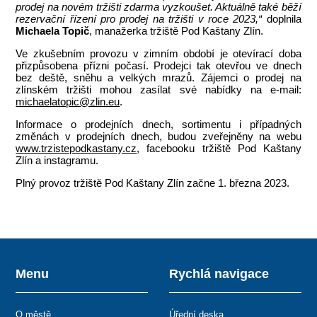
prodej na novém tržišti zdarma vyzkoušet. Aktuálně také běží
rezervační řízení pro prodej na tržišti v roce 2023,“
doplnila
Michaela Topič
, manažerka tržiště Pod Kaštany Zlín.
Ve zkušebním provozu v zimním období je otevírací doba
přizpůsobena přízni počasí. Prodejci tak otevřou ve dnech
bez deště, sněhu a velkých mrazů. Zájemci o prodej na
zlínském tržišti mohou zasílat své nabídky na e-mail:
michaelatopic@zlin.eu
.
Informace o prodejních dnech, sortimentu i případných
změnách v prodejních dnech, budou zveřejněny na webu
www.trzistepodkastany.cz
, facebooku tržiště Pod Kaštany
Zlín a instagramu.
Plný provoz tržiště Pod Kaštany Zlín začne 1. března 2023.
Menu
Rychlá navigace
O městě
Úřední deska