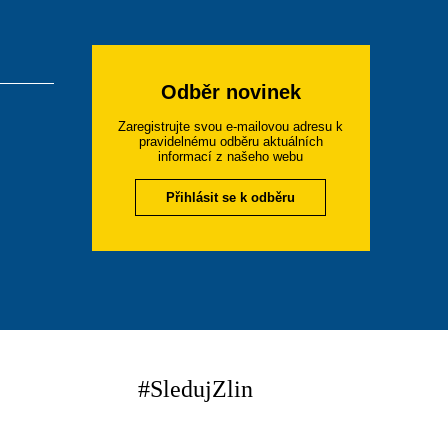
Odběr novinek
Zaregistrujte svou e-mailovou adresu k
pravidelnému odběru aktuálních
informací z našeho webu
Přihlásit se k odběru
#SledujZlin