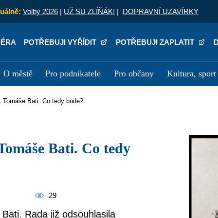
uálně:
Volby 2026
|
UŽ SU ZLÍŇÁK!
|
DOPRAVNÍ UZAVÍRKY
IÉRA
POTŘEBUJI VYŘÍDIT
POTŘEBUJI ZAPLATIT
O městě
Pro podnikatele
Pro občany
Kultura, sport
a
Kariéra
P
k Tomáše Bati. Co tedy bude?
29
ati. Rada již odsouhlasila