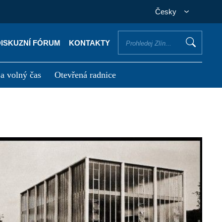
Česky
DISKUZNÍ FÓRUM
KONTAKTY
 a volný čas
Otevřená radnice
otřebuji vyřídit
Potřebuji zaplatit