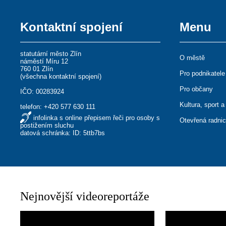
Kontaktní spojení
Menu
statutární město Zlín
O městě
náměstí Míru 12
760 01 Zlín
Pro podnikatele
(
všechna kontaktní spojení
)
Pro občany
IČO: 00283924
Kultura, sport a
telefon:
+420 577 630 111
infolinka s online přepisem řeči pro osoby s
Otevřená radni
postižením sluchu
datová schránka: ID: 5ttb7bs
Nejnovější videoreportáže