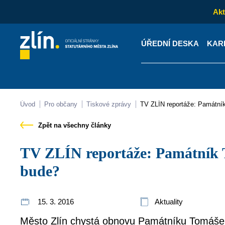
Akt
ÚŘEDNÍ DESKA
KAR
Kontakty
Úřední desk
Úvod
Pro občany
Tiskové zprávy
TV ZLÍN reportáže: Památní
Zpět na všechny články
TV ZLÍN reportáže: Památník Tomáše Bati. Co tedy
bude?
15. 3. 2016
Aktuality
Město Zlín chystá obnovu Památníku Tomáše B