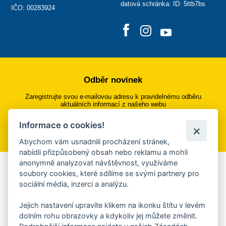
datová schránka: ID: 5ttb7bs
IČO: 00283924
Odběr novinek
Zaregistrujte svou e-mailovou adresu k pravidelnému odběru
aktuálních informací z našeho webu
Informace o cookies!
Přihlásit se k odběru
Abychom vám usnadnili procházení stránek,
nabídli přizpůsobený obsah nebo reklamu a mohli
anonymně analyzovat návštěvnost, využíváme
Aplikace Mobilní rozhlas
soubory cookies, které sdílíme se svými partnery pro
sociální média, inzerci a analýzu.
Chcete dostávat do svého mobilu či mailu upozornění na
blížící se nebezpečí, odstávky, poruchy a výpadky energií,
Jejich nastavení upravíte klikem na ikonku štítu v levém
ankety, pozvánky na kulturní a sportovní akce?
dolním rohu obrazovky a kdykoliv jej můžete změnit.
Více informací o aplikaci