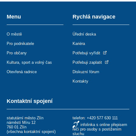
Menu
Rychlá navigace
O městě
Úřední deska
Pro podnikatele
Kariéra
Pro občany
Potřebuji vyřídit
Kultura, sport a volný čas
Potřebuji zaplatit
Otevřená radnice
Diskuzní fórum
Kontakty
Kontaktní spojení
statutární město Zlín
telefon:
+420 577 630 111
náměstí Míru 12
infolinka s online přepisem
760 01 Zlín
řeči pro osoby s postižením
(
všechna kontaktní spojení
)
sluchu