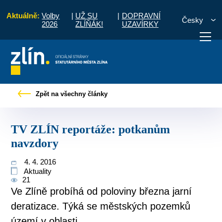
Aktuálně:
Volby
|
UŽ SU
|
DOPRAVNÍ
Česky
2026
ZLÍŇÁK!
UZAVÍRKY
Pro občany
Tiskové zprávy
TV ZLÍN reportáže: potkanům navzdory
Zpět na všechny články
otřebuji vyřídit
Potřebuji zaplatit
Diskuzní fór
TV ZLÍN reportáže: potkanům
navzdory
4. 4. 2016
Aktuality
21
Ve Zlíně probíhá od poloviny března jarní
deratizace. Týká se městských pozemků
území v oblasti...