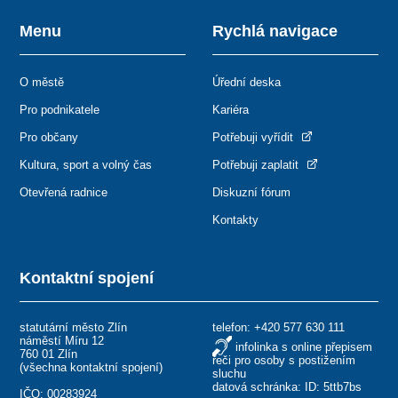
Menu
Rychlá navigace
O městě
Úřední deska
Pro podnikatele
Kariéra
Pro občany
Potřebuji vyřídit
Kultura, sport a volný čas
Potřebuji zaplatit
Otevřená radnice
Diskuzní fórum
Kontakty
Kontaktní spojení
statutární město Zlín
telefon:
+420 577 630 111
náměstí Míru 12
infolinka s online přepisem
760 01 Zlín
řeči pro osoby s postižením
(
všechna kontaktní spojení
)
sluchu
datová schránka: ID: 5ttb7bs
IČO: 00283924