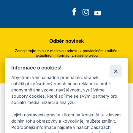
Odběr novinek
Zaregistrujte svou e-mailovou adresu k pravidelnému odběru
aktuálních informací z našeho webu
Informace o cookies!
Přihlásit se k odběru
Abychom vám usnadnili procházení stránek,
nabídli přizpůsobený obsah nebo reklamu a mohli
anonymně analyzovat návštěvnost, využíváme
Aplikace Mobilní rozhlas
soubory cookies, které sdílíme se svými partnery pro
sociální média, inzerci a analýzu.
Chcete dostávat do svého mobilu či mailu upozornění na
blížící se nebezpečí, odstávky, poruchy a výpadky energií,
Jejich nastavení upravíte klikem na ikonku štítu v levém
ankety, pozvánky na kulturní a sportovní akce?
dolním rohu obrazovky a kdykoliv jej můžete změnit.
Více informací o aplikaci
Podrobnější informace najdete v našich Zásadách