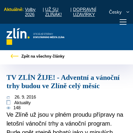
Aktuálně:
Volby
|
UŽ SU
|
DOPRAVNÍ
Česky
2026
ZLÍŇÁK!
UZAVÍRKY
y
TV ZLÍN ŽIJE! - Adventní a vánoční trhy budou ve Zlíně celý měsíc
Zpět na všechny články
otřebuji vyřídit
Potřebuji zaplatit
Diskuzní fór
TV ZLÍN ŽIJE! - Adventní a vánoční
trhy budou ve Zlíně celý měsíc
26. 9. 2016
Aktuality
148
Ve Zlíně už jsou v plném proudu přípravy na
letošní vánoční trhy a vánoční program.
Bude opět stejně bohatý jako v minulých