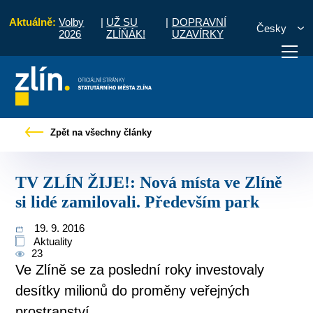
Aktuálně:
Volby
|
UŽ SU
|
DOPRAVNÍ
Česky
2026
ZLÍŇÁK!
UZAVÍRKY
TV ZLÍN ŽIJE!: Nová místa ve Zlíně si lidé zamilovali. Především park
Zpět na všechny články
otřebuji vyřídit
Potřebuji zaplatit
Diskuzní fór
TV ZLÍN ŽIJE!: Nová místa ve Zlíně
si lidé zamilovali. Především park
19. 9. 2016
Aktuality
23
Ve Zlíně se za poslední roky investovaly
desítky milionů do proměny veřejných
prostranství.