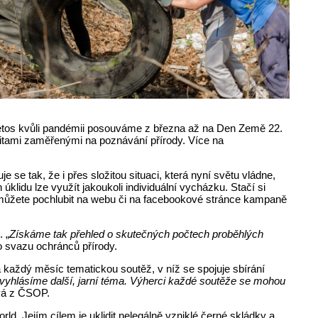
 letos kvůli pandémii posouváme z března až na Den Země 22.
tivitami zaměřenými na poznávání přírody. Více na
je se tak, že i přes složitou situaci, která nyní světu vládne,
úklidu lze využít jakoukoli individuální vycházku. Stačí si
se můžete pochlubit na webu či na facebookové stránce kampaně
. „
Získáme tak přehled o skutečných počtech proběhlých
o svazu ochránců přírody.
 každý měsíc tematickou soutěž, v níž se spojuje sbírání
 vyhlásíme další, jarní téma. Výherci každé soutěže se mohou
ová z ČSOP.
d. Jejím cílem je uklidit nelegálně vzniklé černé skládky a