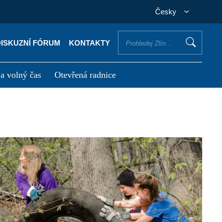
Česky
DISKUZNÍ FÓRUM
KONTAKTY
 a volný čas
Otevřená radnice
otřebuji vyřídit
Potřebuji zaplatit