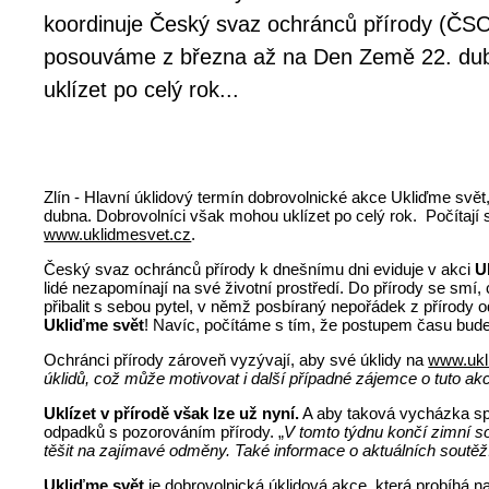
koordinuje Český svaz ochránců přírody (ČSOP
posouváme z března až na Den Země 22. dub
uklízet po celý rok...
Zlín - Hlavní úklidový termín dobrovolnické akce Ukliďme sv
dubna. Dobrovolníci však mohou uklízet po celý rok. Počítají s
www.uklidmesvet.cz
.
Český svaz ochránců přírody k dnešnímu dni eviduje v akci
U
lidé nezapomínají na své životní prostředí. Do přírody se smí, 
přibalit s sebou pytel, v němž posbíraný nepořádek z přírody
Ukliďme svět
! Navíc, počítáme s tím, že postupem času bude 
Ochránci přírody zároveň vyzývají, aby své úklidy na
www.ukl
úklidů, což může motivovat i další případné zájemce o tuto akc
Uklízet v přírodě však lze už nyní.
A aby taková vycházka spo
odpadků s pozorováním přírody. „
V tomto týdnu končí zimní s
těšit na zajímavé odměny. Také informace o aktuálních soutě
Ukliďme svět
je dobrovolnická úklidová akce, která probíhá n