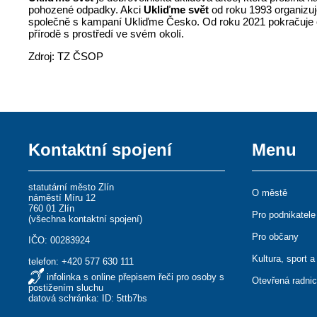
pohozené odpadky. Akci
Ukliďme svět
od roku 1993 organizuj
společně s kampaní Ukliďme Česko. Od roku 2021 pokračuj
přírodě s prostředí ve svém okolí.
Zdroj: TZ ČSOP
Kontaktní spojení
Menu
statutární město Zlín
O městě
náměstí Míru 12
760 01 Zlín
Pro podnikatele
(
všechna kontaktní spojení
)
Pro občany
IČO: 00283924
Kultura, sport a
telefon:
+420 577 630 111
infolinka s online přepisem řeči pro osoby s
Otevřená radni
postižením sluchu
datová schránka: ID: 5ttb7bs