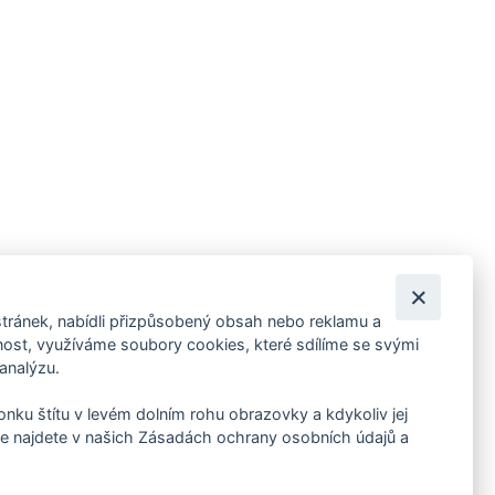
tránek, nabídli přizpůsobený obsah nebo reklamu a
 ankety, pozvánky na kulturní a sportovní akce?
st, využíváme soubory cookies, které sdílíme se svými
 analýzu.
konku štítu v levém dolním rohu obrazovky a kdykoliv jej
e najdete v našich Zásadách ochrany osobních údajů a