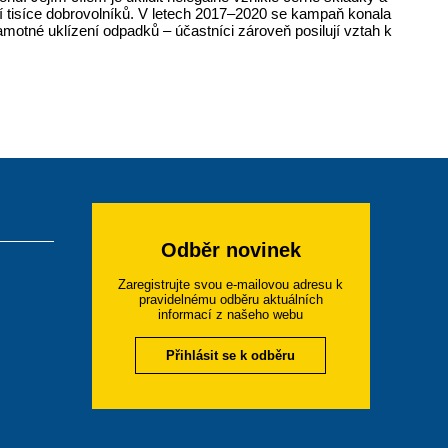
 tisíce dobrovolníků. V letech 2017–2020 se kampaň konala
motné uklízení odpadků – účastníci zároveň posilují vztah k
Odběr novinek
Zaregistrujte svou e-mailovou adresu k
pravidelnému odběru aktuálních
informací z našeho webu
Přihlásit se k odběru