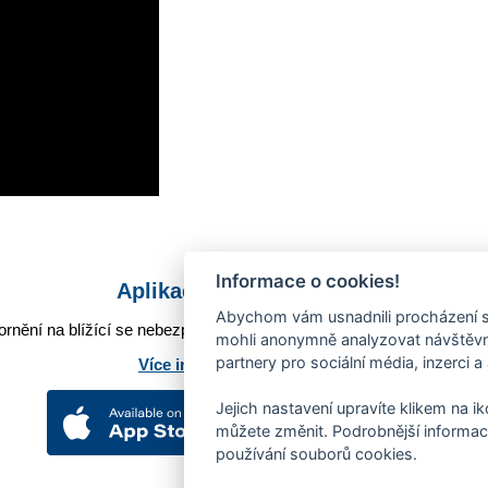
Informace o cookies!
Aplikace Mobilní rozhlas
Abychom vám usnadnili procházení s
rnění na blížící se nebezpečí, odstávky, poruchy a výpadky energií,
mohli anonymně analyzovat návštěvno
partnery pro sociální média, inzerci a
Více informací o aplikaci
Jejich nastavení upravíte klikem na i
můžete změnit. Podrobnější informac
používání souborů cookies.