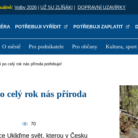
uálně:
Volby 2026
|
UŽ SU ZLÍŇÁK!
|
DOPRAVNÍ UZAVÍRKY
IÉRA
POTŘEBUJI VYŘÍDIT
POTŘEBUJI ZAPLATIT
O městě
Pro podnikatele
Pro občany
Kultura, sport
a
Kariéra
P
 po celý rok nás příroda potřebuje!
70
kce Ukliďme svět, kterou v Česku