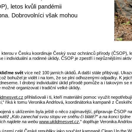
), letos kvůli pandémii
na. Dobrovolníci však mohou
ět, kterou v Česku koordinuje Český svaz ochránců přírody (ČSOP),
e i individuální a rodinné úklidy. ČSOP je zpestří i nejrůznějšími ak
kliďme svět
více než 100 jarních úklidů. A další stále přibývají. Ukazu
což bohužel je vidět i na tom, že se plní odhozenými odpadky. K jejich 
 odneseme. I drobný individuální úklid přírodě pomůže a i takovým 
možné organizovat i tradiční velké úklidy.
idmesvet.cz
přihlašovali i ti, kteří materiální pomoc využít nepotřebují
i
,“ říká k tomu Veronika Andrlová, koordinátorka kampaně z Českéh
jená s uklízením byla ještě o něco zajímavější, připravuje ČSOP na
outěž „Kdo zanechal svou stopu ve sněhu či blátě?“ a na konci týdne
žích najdete na webu
www.uklidmesvet.cz
,“ doplňuje Veronika Andrl
a území celé České republiky jako součást kampaně Clean Up the Worl