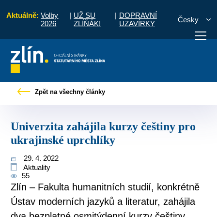
Aktuálně:
Volby
|
UŽ SU
|
DOPRAVNÍ
Česky
2026
ZLÍŇÁK!
UZAVÍRKY
skové zprávy
Univerzita zahájila kurzy češtiny pro ukrajinské uprchlíky
Zpět na všechny články
otřebuji vyřídit
Potřebuji zaplatit
Diskuzní fór
Univerzita zahájila kurzy češtiny pro
ukrajinské uprchlíky
29. 4. 2022
Aktuality
55
Zlín – Fakulta humanitních studií, konkrétně
Ústav moderních jazyků a literatur, zahájila
dva bezplatné osmitýdenní kurzy češtiny.