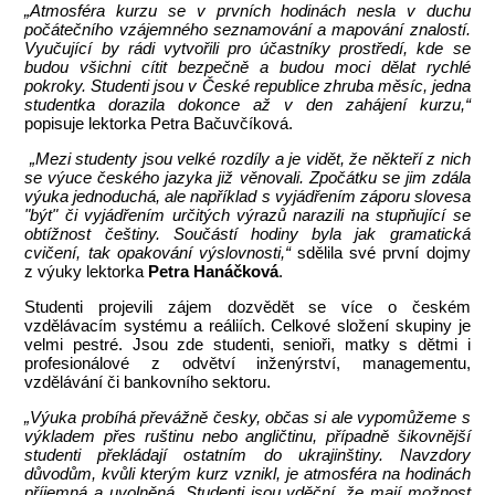
„Atmosféra kurzu se v prvních hodinách nesla v duchu
počátečního vzájemného seznamování a mapování znalostí.
Vyučující by rádi vytvořili pro účastníky prostředí, kde se
budou všichni cítit bezpečně a budou moci dělat rychlé
pokroky. Studenti jsou v České republice zhruba měsíc, jedna
studentka dorazila dokonce až v den zahájení kurzu,“
popisuje lektorka Petra Bačuvčíková.
„Mezi studenty jsou velké rozdíly a je vidět, že někteří z nich
se výuce českého jazyka již věnovali. Zpočátku se jim zdála
výuka jednoduchá, ale například s vyjádřením záporu slovesa
"být" či vyjádřením určitých výrazů narazili na stupňující se
obtížnost češtiny. Součástí hodiny byla jak gramatická
cvičení, tak opakování výslovnosti,“
sdělila své první dojmy
z výuky lektorka
Petra Hanáčková
.
Studenti projevili zájem dozvědět se více o českém
vzdělávacím systému a reáliích. Celkové složení skupiny je
velmi pestré. Jsou zde studenti, senioři, matky s dětmi i
profesionálové z odvětví inženýrství, managementu,
vzdělávání či bankovního sektoru.
„Výuka probíhá převážně česky, občas si ale vypomůžeme s
výkladem přes ruštinu nebo angličtinu, případně šikovnější
studenti překládají ostatním do ukrajinštiny. Navzdory
důvodům, kvůli kterým kurz vznikl, je atmosféra na hodinách
příjemná a uvolněná. Studenti jsou vděční, že mají možnost