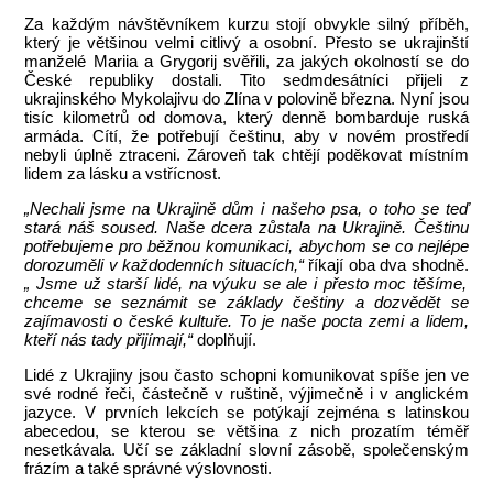
Za každým návštěvníkem kurzu stojí obvykle silný příběh,
který je většinou velmi citlivý a osobní. Přesto se ukrajinští
manželé Mariia a Grygorij svěřili, za jakých okolností se do
České republiky dostali. Tito sedmdesátníci přijeli z
ukrajinského Mykolajivu do Zlína v polovině března. Nyní jsou
tisíc kilometrů od domova, který denně bombarduje ruská
armáda. Cítí, že potřebují češtinu, aby v novém prostředí
nebyli úplně ztraceni. Zároveň tak chtějí poděkovat místním
lidem za lásku a vstřícnost.
„Nechali jsme na Ukrajině dům i našeho psa, o toho se teď
stará náš soused. Naše dcera zůstala na Ukrajině. Češtinu
potřebujeme pro běžnou komunikaci, abychom se co nejlépe
dorozuměli v každodenních situacích,“
říkají oba dva shodně.
„ Jsme už starší lidé, na výuku se ale i přesto moc těšíme,
chceme se seznámit se základy češtiny a dozvědět se
zajímavosti o české kultuře. To je naše pocta zemi a lidem,
kteří nás tady přijímají,“
doplňují.
Lidé z Ukrajiny jsou často schopni komunikovat spíše jen ve
své rodné řeči, částečně v ruštině, výjimečně i v anglickém
jazyce. V prvních lekcích se potýkají zejména s latinskou
abecedou, se kterou se většina z nich prozatím téměř
nesetkávala. Učí se základní slovní zásobě, společenským
frázím a také správné výslovnosti.