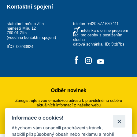
Kontaktní spojení
statutární město Zlín
telefon:
+420 577 630 111
náměstí Míru 12
infolinka s online přepisem
760 01 Zlín
řeči pro osoby s postižením
(
všechna kontaktní spojení
)
sluchu
datová schránka: ID: 5ttb7bs
IČO: 00283924
Odběr novinek
Zaregistrujte svou e-mailovou adresu k pravidelnému odběru
aktuálních informací z našeho webu
Informace o cookies!
Přihlásit se k odběru
Abychom vám usnadnili procházení stránek,
nabídli přizpůsobený obsah nebo reklamu a mohli