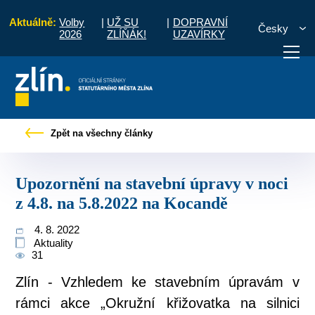
Aktuálně:
Volby
|
UŽ SU
|
DOPRAVNÍ
Česky
2026
ZLÍŇÁK!
UZAVÍRKY
Upozornění na stavební úpravy v noci z 4.8. na 5.8.2022 na Kocandě
Zpět na všechny články
otřebuji vyřídit
Potřebuji zaplatit
Diskuzní fór
Upozornění na stavební úpravy v noci
z 4.8. na 5.8.2022 na Kocandě
4. 8. 2022
Aktuality
31
Zlín - Vzhledem ke stavebním úpravám v
rámci akce „Okružní křižovatka na silnici