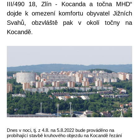
III/490 18, Zlín - Kocanda a točna MHD“
dojde k omezení komfortu obyvatel Jižních
Svahů, obzvláště pak v okolí točny na
Kocandě.
Dnes v noci, tj. z 4.8. na 5.8.2022 bude prováděno na
probíhající stavbě kruhového objezdu na Kocandě řezání