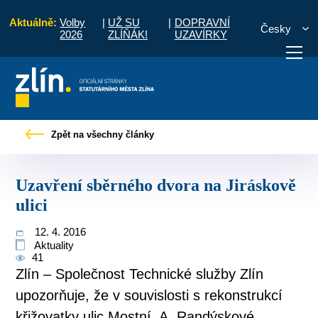
Aktuálně:
Volby
|
UŽ SU
|
DOPRAVNÍ
Česky
2026
ZLÍŇÁK!
UZAVÍRKY
 občany
Tiskové zprávy
Uzavření sběrného dvora na Jiráskově ulici
Zpět na všechny články
otřebuji vyřídit
Potřebuji zaplatit
Diskuzní fór
Uzavření sběrného dvora na Jiráskově
ulici
12. 4. 2016
Aktuality
41
Zlín – Společnost Technické služby Zlín
upozorňuje, že v souvislosti s rekonstrukcí
křižovatky ulic Mostní, A. Randýskové...