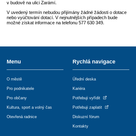
v budově na ulici Zarámí.
V uvedený termín nebudou přijímány žádné žádosti o dotace
nebo vyúčtování dotací. V nejnutnějších případech bude
možné získat informace na telefonu 577 630 349.
Menu
Rychlá navigace
O městě
Úřední deska
Pro podnikatele
Kariéra
Pro občany
Potřebuji vyřídit
Kultura, sport a volný čas
Potřebuji zaplatit
Otevřená radnice
Diskuzní fórum
Kontakty