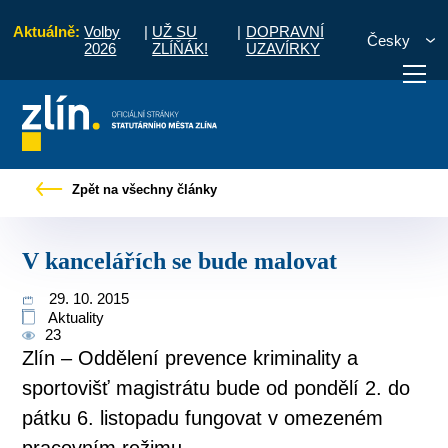
Aktuálně:
Volby
|
UŽ SU
|
DOPRAVNÍ
Česky
2026
ZLÍŇÁK!
UZAVÍRKY
Úvod
Pro občany
Tiskové zprávy
V kancelářích se bude malovat
Zpět na všechny články
otřebuji vyřídit
Potřebuji zaplatit
Diskuzní fór
V kancelářích se bude malovat
29. 10. 2015
Aktuality
23
Zlín – Oddělení prevence kriminality a
sportovišť magistrátu bude od pondělí 2. do
pátku 6. listopadu fungovat v omezeném
pracovním režimu.