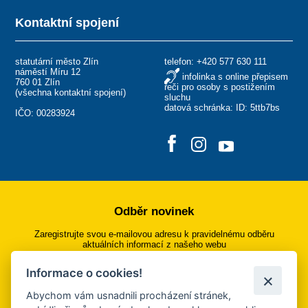
Kontaktní spojení
statutární město Zlín
telefon:
+420 577 630 111
náměstí Míru 12
infolinka s online přepisem
760 01 Zlín
řeči pro osoby s postižením
(
všechna kontaktní spojení
)
sluchu
datová schránka: ID: 5ttb7bs
IČO: 00283924
Odběr novinek
Zaregistrujte svou e-mailovou adresu k pravidelnému odběru
aktuálních informací z našeho webu
Informace o cookies!
Přihlásit se k odběru
Abychom vám usnadnili procházení stránek,