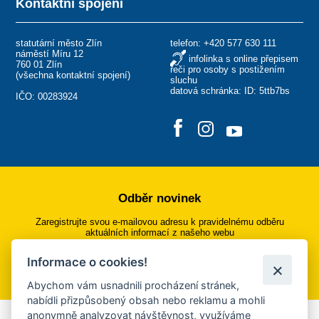
Kontaktní spojení
statutární město Zlín
telefon:
+420 577 630 111
náměstí Míru 12
infolinka s online přepisem
760 01 Zlín
řeči pro osoby s postižením
(
všechna kontaktní spojení
)
sluchu
datová schránka: ID: 5ttb7bs
IČO: 00283924
Odběr novinek
Zaregistrujte svou e-mailovou adresu k pravidelnému odběru
aktuálních informací z našeho webu
Informace o cookies!
Přihlásit se k odběru
Abychom vám usnadnili procházení stránek,
nabídli přizpůsobený obsah nebo reklamu a mohli
anonymně analyzovat návštěvnost, využíváme