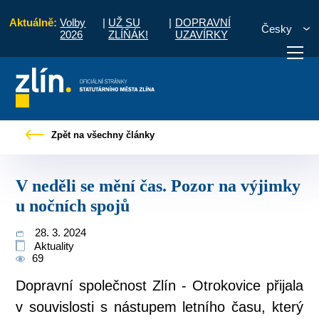
Aktuálně:
Volby
|
UŽ SU
|
DOPRAVNÍ
Česky
2026
ZLÍŇÁK!
UZAVÍRKY
skové zprávy
V neděli se mění čas. Pozor na výjimky u nočních spojů
Zpět na všechny články
otřebuji vyřídit
Potřebuji zaplatit
Diskuzní fór
V neděli se mění čas. Pozor na výjimky
u nočních spojů
28. 3. 2024
Aktuality
69
Dopravní společnost Zlín - Otrokovice přijala
v souvislosti s nástupem letního času, který