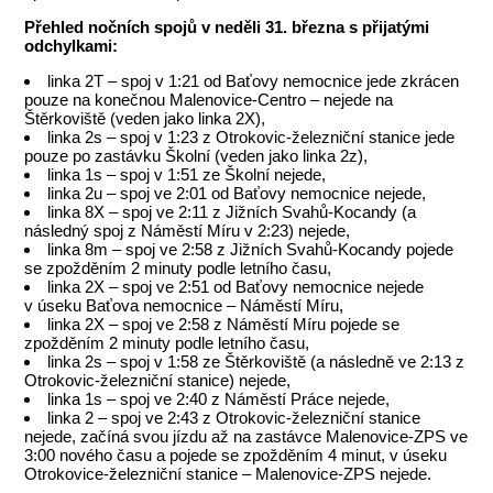
Přehled nočních spojů v neděli 31. března s přijatými
odchylkami:
linka 2T – spoj v 1:21 od Baťovy nemocnice jede zkrácen
pouze na konečnou Malenovice-Centro – nejede na
Štěrkoviště (veden jako linka 2X),
linka 2s – spoj v 1:23 z Otrokovic-železniční stanice jede
pouze po zastávku Školní (veden jako linka 2z),
linka 1s – spoj v 1:51 ze Školní nejede,
linka 2u – spoj ve 2:01 od Baťovy nemocnice nejede,
linka 8X – spoj ve 2:11 z Jižních Svahů-Kocandy (a
následný spoj z Náměstí Míru v 2:23) nejede,
linka 8m – spoj ve 2:58 z Jižních Svahů-Kocandy pojede
se zpožděním 2 minuty podle letního času,
linka 2X – spoj ve 2:51 od Baťovy nemocnice nejede
v úseku Baťova nemocnice – Náměstí Míru,
linka 2X – spoj ve 2:58 z Náměstí Míru pojede se
zpožděním 2 minuty podle letního času,
linka 2s – spoj v 1:58 ze Štěrkoviště (a následně ve 2:13 z
Otrokovic-železniční stanice) nejede,
linka 1s – spoj ve 2:40 z Náměstí Práce nejede,
linka 2 – spoj ve 2:43 z Otrokovic-železniční stanice
nejede, začíná svou jízdu až na zastávce Malenovice-ZPS ve
3:00 nového času a pojede se zpožděním 4 minut, v úseku
Otrokovice-železniční stanice – Malenovice-ZPS nejede.