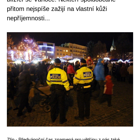
přitom nejspíše zažijí na vlastní kůži
nepříjemnosti...
Zlín
-
Předvánoční čas znamená pro většinu z nás také