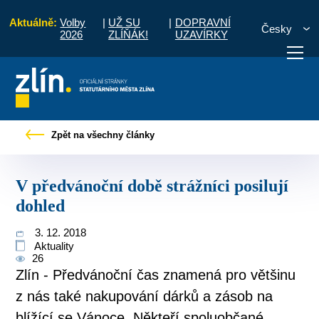
Aktuálně:
Volby
|
UŽ SU
|
DOPRAVNÍ
Česky
2026
ZLÍŇÁK!
UZAVÍRKY
občany
Tiskové zprávy
V předvánoční době strážníci posilují dohled
Zpět na všechny články
otřebuji vyřídit
Potřebuji zaplatit
Diskuzní fór
V předvánoční době strážníci posilují
dohled
3. 12. 2018
Aktuality
26
Zlín - Předvánoční čas znamená pro většinu
z nás také nakupování dárků a zásob na
blížící se Vánoce. Někteří spoluobčané