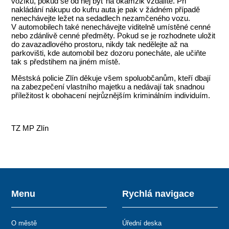
vozíku, pokud se od něj byť na okamžik vzdálíte. Při
nakládání nákupu do kufru auta je pak v žádném případě
nenechávejte ležet na sedadlech nezamčeného vozu.
V automobilech také nenechávejte viditelně umístěné cenné
nebo zdánlivě cenné předměty. Pokud se je rozhodnete uložit
do zavazadlového prostoru, nikdy tak nedělejte až na
parkovišti, kde automobil bez dozoru ponecháte, ale učiňte
tak s předstihem na jiném místě.
Městská policie Zlín děkuje všem spoluobčanům, kteří dbají
na zabezpečení vlastního majetku a nedávají tak snadnou
příležitost k obohacení nejrůznějším kriminálním individuím.
TZ MP Zlín
Menu
Rychlá navigace
O městě
Úřední deska