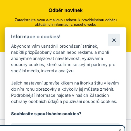
Odběr novinek
Zaregistrujte svou e-mailovou adresu k pravidelnému odběru
aktuálních informací z našeho webu
Informace o cookies!
Přihlásit se k odběru
Abychom vám usnadnili procházení stránek,
nabídli přizpůsobený obsah nebo reklamu a mohli
anonymně analyzovat návštěvnost, využíváme
Aplikace Mobilní rozhlas
soubory cookies, které sdílíme se svými partnery pro
sociální média, inzerci a analýzu.
Chcete dostávat do svého mobilu či mailu upozornění na
blížící se nebezpečí, odstávky, poruchy a výpadky energií,
Jejich nastavení upravíte klikem na ikonku štítu v levém
ankety, pozvánky na kulturní a sportovní akce?
dolním rohu obrazovky a kdykoliv jej můžete změnit.
Více informací o aplikaci
Podrobnější informace najdete v našich Zásadách
ochrany osobních údajů a používání souborů cookies.
Souhlasíte s používáním cookies?
© 2026 Magistrát města Zlína
Prohlášení o používání cookies
Ano, souhlasím
všechna práva vyhrazena
Ochrana osobních údajů