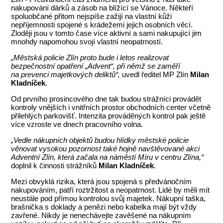
nakupování dárků a zásob na blížící se Vánoce. Někteří
spoluobčané přitom nejspíše zažijí na vlastní kůži
nepříjemnosti spojené s krádežemi jejich osobních věcí.
Zloději jsou v tomto čase více aktivní a sami nakupující jim
mnohdy napomohou svojí vlastní neopatrností.
„Městská policie Zlín proto bude i letos realizovat
bezpečnostní opatření „Advent“, při němž se zaměří
na prevenci majetkových deliktů“,
uvedl ředitel MP Zlín
Milan
Kladníček
.
Od prvního prosincového dne tak budou strážníci provádět
kontroly vnějších i vnitřních prostor obchodních center včetně
přilehlých parkovišť. Intenzita prováděných kontrol pak ještě
více vzroste ve dnech pracovního volna.
„Vedle nákupních objektů budou hlídky městské policie
věnovat vysokou pozornost také hojně navštěvované akci
Adventní Zlín, která začala na náměstí Míru v centru Zlína,“
doplnil k činnosti strážníků
Milan Kladníček
.
Mezi obvyklá rizika, která jsou spojená s předvánočním
nakupováním, patří roztržitost a neopatrnost. Lidé by měli mít
neustále pod přímou kontrolou svůj majetek. Nákupní taška,
brašnička s doklady a penězi nebo kabelka mají být vždy
zavřené. Nikdy je nenechávejte zavěšené na nákupním