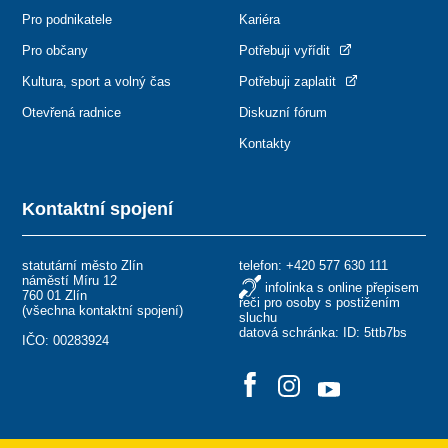
Pro podnikatele
Kariéra
Pro občany
Potřebuji vyřídit
Kultura, sport a volný čas
Potřebuji zaplatit
Otevřená radnice
Diskuzní fórum
Kontakty
Kontaktní spojení
statutární město Zlín
telefon:
+420 577 630 111
náměstí Míru 12
infolinka s online přepisem
760 01 Zlín
řeči pro osoby s postižením
(
všechna kontaktní spojení
)
sluchu
datová schránka: ID: 5ttb7bs
IČO: 00283924