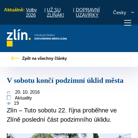
Aktuálně:
Volby
|
UŽ SU
|
DOPRAVNÍ
Česky
2026
ZLÍŇÁK!
UZAVÍRKY
Pro občany
Tiskové zprávy
V sobotu končí podzimní úklid města
Zpět na všechny články
otřebuji vyřídit
Potřebuji zaplatit
Diskuzní fór
V sobotu končí podzimní úklid města
20. 10. 2016
Aktuality
19
Zlín – Tuto sobotu 22. října proběhne ve
Zlíně poslední část podzimního úklidu.