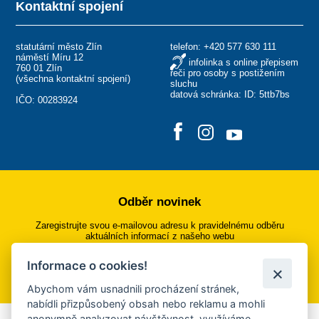
Kontaktní spojení
statutární město Zlín
telefon:
+420 577 630 111
náměstí Míru 12
infolinka s online přepisem
760 01 Zlín
řeči pro osoby s postižením
(
všechna kontaktní spojení
)
sluchu
datová schránka: ID: 5ttb7bs
IČO: 00283924
Odběr novinek
Zaregistrujte svou e-mailovou adresu k pravidelnému odběru
aktuálních informací z našeho webu
Informace o cookies!
Přihlásit se k odběru
Abychom vám usnadnili procházení stránek,
nabídli přizpůsobený obsah nebo reklamu a mohli
anonymně analyzovat návštěvnost, využíváme