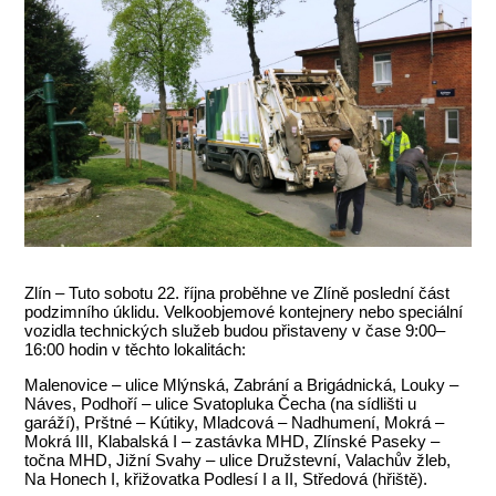
Zlín – Tuto sobotu 22. října proběhne ve Zlíně poslední část
podzimního úklidu. Velkoobjemové kontejnery nebo speciální
vozidla technických služeb budou přistaveny v čase 9:00–
16:00 hodin v těchto lokalitách:
Malenovice – ulice Mlýnská, Zabrání a Brigádnická, Louky –
Náves, Podhoří – ulice Svatopluka Čecha (na sídlišti u
garáží), Prštné – Kútiky, Mladcová – Nadhumení, Mokrá –
Mokrá III, Klabalská I – zastávka MHD, Zlínské Paseky –
točna MHD, Jižní Svahy – ulice Družstevní, Valachův žleb,
Na Honech I, křižovatka Podlesí I a II, Středová (hřiště).