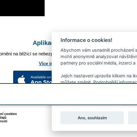
Informace o cookies!
Aplikace Mobilní rozhlas
Abychom vám usnadnili procházení s
rnění na blížící se nebezpečí, odstávky, poruchy a výpadky energií,
mohli anonymně analyzovat návštěvno
partnery pro sociální média, inzerci a
Více informací o aplikaci
Jejich nastavení upravíte klikem na i
můžete změnit. Podrobnější informac
používání souborů cookies.
Souhlasíte s používáním cookies?
ání cookies
Podněty k webovým stránkám
Ano, souhlasím
dajů
Kontakt:
webmaster@zlin.eu
nosti