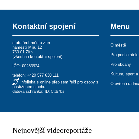
Kontaktní spojení
Menu
statutární město Zlín
O městě
náměstí Míru 12
760 01 Zlín
Pro podnikatele
(
všechna kontaktní spojení
)
Pro občany
IČO: 00283924
Kultura, sport a
telefon:
+420 577 630 111
infolinka s online přepisem řeči pro osoby s
Otevřená radni
postižením sluchu
datová schránka: ID: 5ttb7bs
Nejnovější videoreportáže