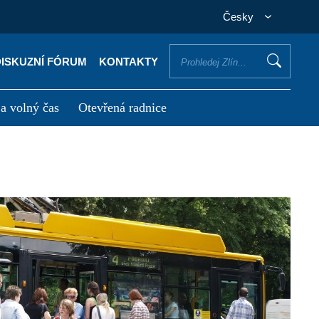
Česky
DISKUZNÍ FÓRUM
KONTAKTY
 a volný čas
Otevřená radnice
otřebuji vyřídit
Potřebuji zaplatit