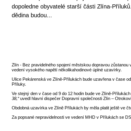
dopoledne obyvatelé starší části Zlína-Příluků
dědina budou...
Zlín - Bez pravidelného spojení městskou dopravou zůstanou v ú
vedení vysokého napětí několikahodinové úplné uzavírky.
Ulice Pekárenská ve Zlíně-Přílukách bude uzavřena v čase od 8
Příluky.
Ve stejný den v čase od 9 do 12 hodin bude ve Zlíně-Přílukách
38,“
uvedl hlavní dispečer Dopravní společnosti Zlín – Otroko
Obdobná uzavírka ve Zlíně Přílukách by měla platit ještě ve 
Za popsané nepravidelnosti ve vedení MHD v Přílukách se D