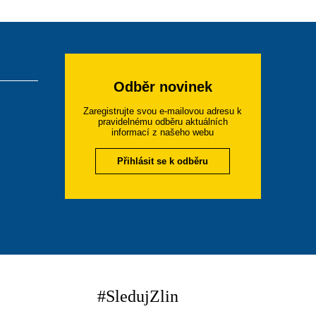
Odběr novinek
Zaregistrujte svou e-mailovou adresu k
pravidelnému odběru aktuálních
informací z našeho webu
Přihlásit se k odběru
#SledujZlin