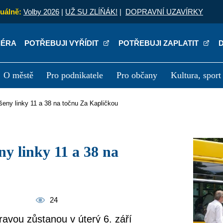
uálně:
Volby 2026
|
UŽ SU ZLÍŇÁK!
|
DOPRAVNÍ UZAVÍRKY
IÉRA
POTŘEBUJI VYŘÍDIT
POTŘEBUJI ZAPLATIT
O městě
Pro podnikatele
Pro občany
Kultura, sport
a
Kariéra
P
ušeny linky 11 a 38 na točnu Za Kapličkou
24
ravou zůstanou v úterý 6. září