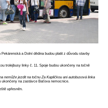
ch Pekárenská a Dolní dědina budou platit z důvodu stavby
ou trolejbusy linky č. 11. Spoje budou ukončeny na točně
ina nemůže jezdit na točnu Za Kapličkou ani autobusová linka
budou ukončeny na zastávce Baťova nemocnice.
eště upřesněn.