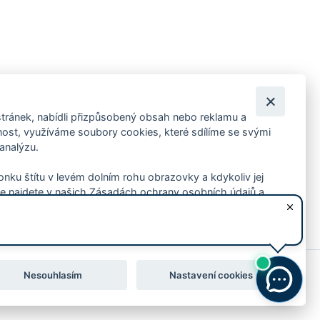
tránek, nabídli přizpůsobený obsah nebo reklamu a
 ankety, pozvánky na kulturní a sportovní akce?
st, využíváme soubory cookies, které sdílíme se svými
 analýzu.
konku štítu v levém dolním rohu obrazovky a kdykoliv jej
e najdete v našich Zásadách ochrany osobních údajů a
Nesouhlasím
Nastavení cookies