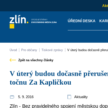
Akt
ÚŘEDNÍ DESKA
KAR
Kontakty
Úřední desk
Úvod
Pro občany
Tiskové zprávy
V úterý budou dočasně přer
Zpět na všechny články
V úterý budou dočasně přerušeny linky 11 a 38 na
točnu Za Kapličkou
5. 9. 2016
Aktuality
Zlín - Bez pravidelného spojení městskou dop