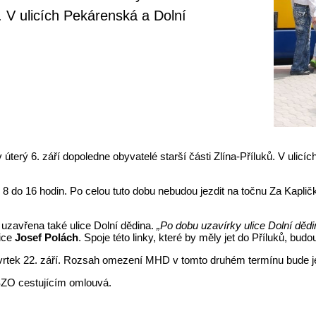
. V ulicích Pekárenská a Dolní
terý 6. září dopoledne obyvatelé starší části Zlína-Příluků. V ulicí
 do 16 hodin. Po celou tuto dobu nebudou jezdit na točnu Za Kapličk
 uzavřena také ulice Dolní dědina.
„Po dobu uzavírky ulice Dolní děd
vice
Josef Polách
. Spoje této linky, které by měly jet do Příluků, 
čtvrtek 22. září. Rozsah omezení MHD v tomto druhém termínu bude j
SZO cestujícím omlouvá.