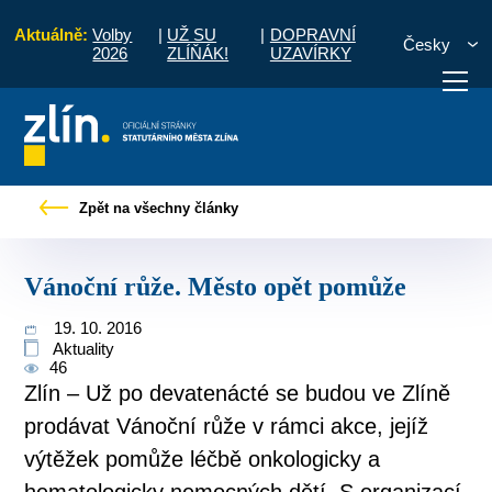
Aktuálně:
Volby
|
UŽ SU
|
DOPRAVNÍ
Česky
2026
ZLÍŇÁK!
UZAVÍRKY
d
Pro občany
Tiskové zprávy
Vánoční růže. Město opět pomůže
Zpět na všechny články
otřebuji vyřídit
Potřebuji zaplatit
Diskuzní fór
Vánoční růže. Město opět pomůže
19. 10. 2016
Aktuality
46
Zlín – Už po devatenácté se budou ve Zlíně
prodávat Vánoční růže v rámci akce, jejíž
výtěžek pomůže léčbě onkologicky a
hematologicky nemocných dětí. S organizací