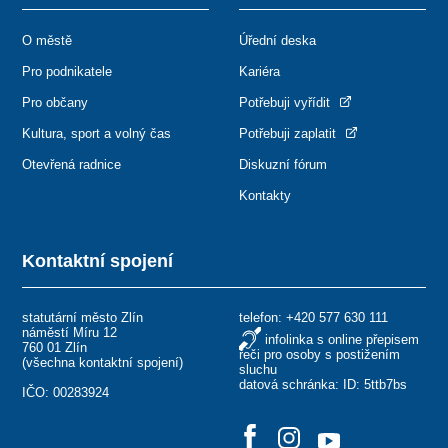
O městě
Úřední deska
Pro podnikatele
Kariéra
Pro občany
Potřebuji vyřídit
Kultura, sport a volný čas
Potřebuji zaplatit
Otevřená radnice
Diskuzní fórum
Kontakty
Kontaktní spojení
statutární město Zlín
telefon:
+420 577 630 111
náměstí Míru 12
infolinka s online přepisem
760 01 Zlín
řeči pro osoby s postižením
(
všechna kontaktní spojení
)
sluchu
datová schránka: ID: 5ttb7bs
IČO: 00283924