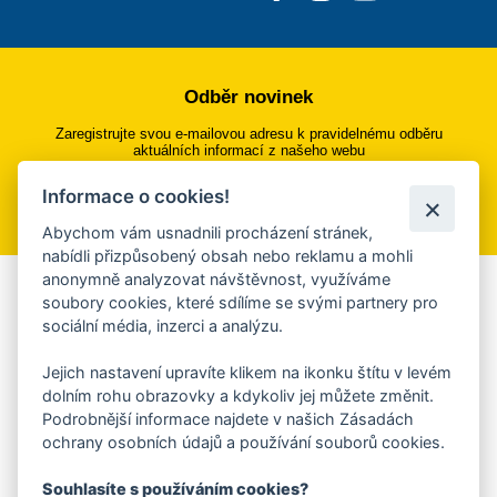
Odběr novinek
Zaregistrujte svou e-mailovou adresu k pravidelnému odběru
aktuálních informací z našeho webu
Informace o cookies!
Přihlásit se k odběru
Abychom vám usnadnili procházení stránek,
nabídli přizpůsobený obsah nebo reklamu a mohli
anonymně analyzovat návštěvnost, využíváme
Aplikace Mobilní rozhlas
soubory cookies, které sdílíme se svými partnery pro
sociální média, inzerci a analýzu.
Chcete dostávat do svého mobilu či mailu upozornění na
blížící se nebezpečí, odstávky, poruchy a výpadky energií,
Jejich nastavení upravíte klikem na ikonku štítu v levém
ankety, pozvánky na kulturní a sportovní akce?
dolním rohu obrazovky a kdykoliv jej můžete změnit.
Více informací o aplikaci
Podrobnější informace najdete v našich Zásadách
ochrany osobních údajů a používání souborů cookies.
Souhlasíte s používáním cookies?