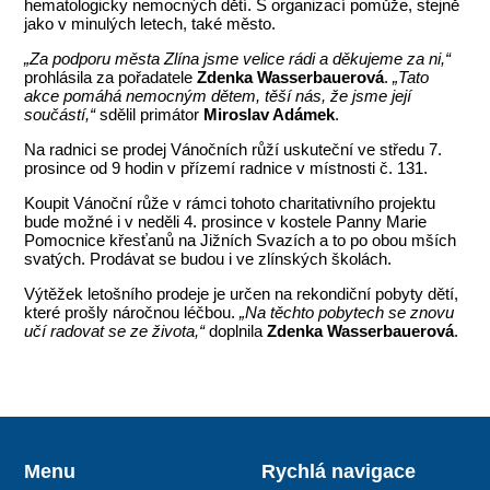
hematologicky nemocných dětí. S organizací pomůže, stejně
jako v minulých letech, také město.
„Za podporu města Zlína jsme velice rádi a děkujeme za ni,“
prohlásila za pořadatele
Zdenka Wasserbauerová
.
„Tato
akce pomáhá nemocným dětem, těší nás, že jsme její
součástí,“
sdělil primátor
Miroslav Adámek
.
Na radnici se prodej Vánočních růží uskuteční ve středu 7.
prosince od 9 hodin v přízemí radnice v místnosti č. 131.
Koupit Vánoční růže v rámci tohoto charitativního projektu
bude možné i v neděli 4. prosince v kostele Panny Marie
Pomocnice křesťanů na Jižních Svazích a to po obou mších
svatých. Prodávat se budou i ve zlínských školách.
Výtěžek letošního prodeje je určen na rekondiční pobyty dětí,
které prošly náročnou léčbou.
„Na těchto pobytech se znovu
učí radovat se ze života,“
doplnila
Zdenka Wasserbauerová
.
Menu
Rychlá navigace