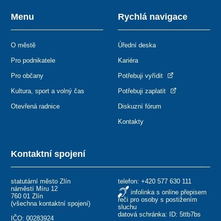
Menu
Rychlá navigace
O městě
Úřední deska
Pro podnikatele
Kariéra
Pro občany
Potřebuji vyřídit
Kultura, sport a volný čas
Potřebuji zaplatit
Otevřená radnice
Diskuzní fórum
Kontakty
Kontaktní spojení
statutární město Zlín
telefon:
+420 577 630 111
náměstí Míru 12
infolinka s online přepisem
760 01 Zlín
řeči pro osoby s postižením
(
všechna kontaktní spojení
)
sluchu
datová schránka: ID: 5ttb7bs
IČO: 00283924