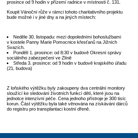
prosince od 9 hodin v přízemí radnice v místnosti č. 131.
Koupit Vánoční růže v rámci tohoto charitativního projektu
bude možné i v jiné dny a na jiných místech:
Neděle 30. listopadu: mezi dopoledními bohoslužbami
v kostele Panny Marie Pomocnice křesťanů na Jižních
Svazích.
Pondělí 1. prosince: od 8:30 v budově Okresní správy
sociálního zabezpečení ve Zlíně
Středa 3. prosince: od 9 hodin v budově krajského úřadu
(21. budova)
Z loňského výtěžku byly zakoupeny dva centrální monitory
sloužící ke sledování životních funkcí dětí, které jsou na
jednotce intenzívní péče. Cena jednoho přístroje je 300 tisíc
korun. Část výtěžku byla také věnována na získávání dárců
do registru pro transplantaci kostní dřeně.