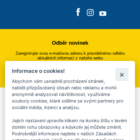
Odběr novinek
Zaregistrujte svou e-mailovou adresu k pravidelnému odběru
aktuálních informací z našeho webu
Informace o cookies!
Přihlásit se k odběru
Abychom vám usnadnili procházení stránek,
nabídli přizpůsobený obsah nebo reklamu a mohli
anonymně analyzovat návštěvnost, využíváme
Aplikace Mobilní rozhlas
soubory cookies, které sdílíme se svými partnery pro
sociální média, inzerci a analýzu.
Chcete dostávat do svého mobilu či mailu upozornění na
blížící se nebezpečí, odstávky, poruchy a výpadky energií,
Jejich nastavení upravíte klikem na ikonku štítu v levém
ankety, pozvánky na kulturní a sportovní akce?
dolním rohu obrazovky a kdykoliv jej můžete změnit.
Více informací o aplikaci
Podrobnější informace najdete v našich Zásadách