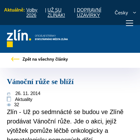
Aktuálně:
Volby
|
UŽ SU
|
DOPRAVNÍ
Česky
2026
ZLÍŇÁK!
UZAVÍRKY
Úvod
Pro občany
Tiskové zprávy
Vánoční růže se blíží
Zpět na všechny články
otřebuji vyřídit
Potřebuji zaplatit
Diskuzní fór
Vánoční růže se blíží
26. 11. 2014
Aktuality
32
Zlín - Už po sedmnácté se budou ve Zlíně
prodávat Vánoční růže. Jde o akci, jejíž
výtěžek pomůže léčbě onkologicky a
hematologicky nemocných dětí.