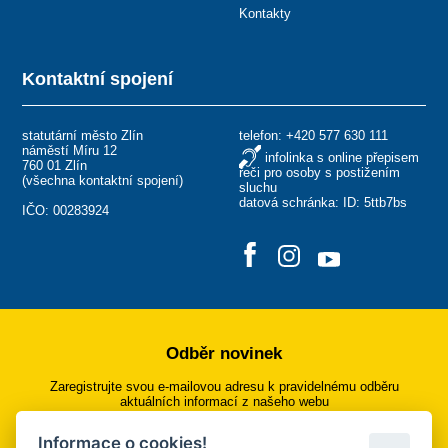
Kontakty
Kontaktní spojení
statutární město Zlín
telefon:
+420 577 630 111
náměstí Míru 12
infolinka s online přepisem
760 01 Zlín
řeči pro osoby s postižením
(
všechna kontaktní spojení
)
sluchu
datová schránka: ID: 5ttb7bs
IČO: 00283924
Odběr novinek
Zaregistrujte svou e-mailovou adresu k pravidelnému odběru
aktuálních informací z našeho webu
Informace o cookies!
Přihlásit se k odběru