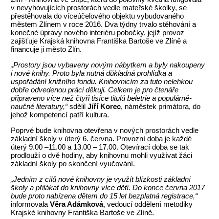
v nevyhovujících prostorách vedle mateřské školky, se
přestěhovala do víceúčelového objektu vybudovaného
městem Zlínem v roce 2016. Dva týdny trvalo stěhování a
konečné úpravy nového interiéru pobočky, jejíž provoz
zajišťuje Krajská knihovna Františka Bartoše ve Zlíně a
financuje ji město Zlín.
„Prostory jsou vybaveny novým nábytkem a byly nakoupeny
i nové knihy. Proto byla nutná důkladná prohlídka a
uspořádání knižního fondu. Knihovnicím za tuto nelehkou
dobře odvedenou práci děkuji. Celkem je pro čtenáře
připraveno více než čtyři tisíce titulů beletrie a populárně-
naučné literatury,“
sdělil
Jiří Korec
, náměstek primátora, do
jehož kompetencí patří kultura.
Poprvé bude knihovna otevřena v nových prostorách vedle
základní školy v úterý 6. června
.
Provozní doba je každé
úterý 9.00 –11.00 a 13.00 – 17.00. Otevírací doba se tak
prodlouží o dvě hodiny, aby knihovnu mohli využívat žáci
základní školy po skončení vyučování.
„Jedním z cílů nové knihovny je využít blízkosti základní
školy a přilákat do knihovny více dětí. Do konce června 2017
bude proto nabízena dětem do 15 let bezplatná registrace,“
informovala
Věra Adámková
, vedoucí oddělení metodiky
Krajské knihovny Františka Bartoše ve Zlíně.