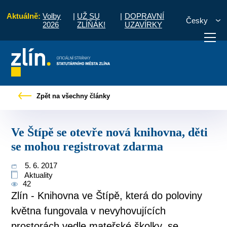
Aktuálně:
Volby
|
UŽ SU
|
DOPRAVNÍ
Česky
2026
ZLÍŇÁK!
UZAVÍRKY
Ve Štípě se otevře nová knihovna, děti se mohou registrovat zdarma
Zpět na všechny články
otřebuji vyřídit
Potřebuji zaplatit
Diskuzní fór
Ve Štípě se otevře nová knihovna, děti
se mohou registrovat zdarma
5. 6. 2017
Aktuality
42
Zlín - Knihovna ve Štípě, která do poloviny
května fungovala v nevyhovujících
prostorách vedle mateřské školky, se