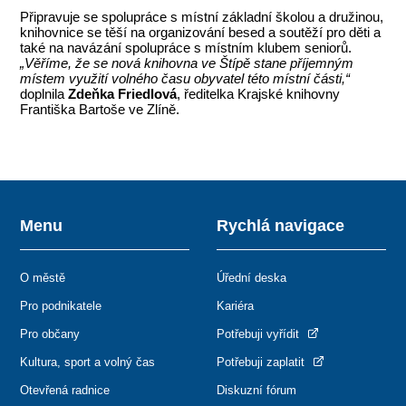
Připravuje se spolupráce s místní základní školou a družinou,
knihovnice se těší na organizování besed a soutěží pro děti a
také na navázání spolupráce s místním klubem seniorů.
„Věříme, že se nová knihovna ve Štípě stane příjemným
místem využití volného času obyvatel této místní části,“
doplnila
Zdeňka Friedlová
, ředitelka Krajské knihovny
Františka Bartoše ve Zlíně.
Menu
Rychlá navigace
O městě
Úřední deska
Pro podnikatele
Kariéra
Pro občany
Potřebuji vyřídit
Kultura, sport a volný čas
Potřebuji zaplatit
Otevřená radnice
Diskuzní fórum