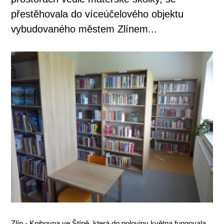
přestěhovala do víceúčelového objektu
vybudovaného městem Zlínem...
Zlín - Knihovna ve Štípě, která do poloviny května fungovala