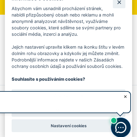
Abychom vám usnadnili procházení stránek,
nabídli přizpůsobený obsah nebo reklamu a mohli
anonymně analyzovat návštěvnost, využíváme
Aplikace Mobilní rozhlas
soubory cookies, které sdílíme se svými partnery pro
sociální média, inzerci a analýzu.
Chcete dostávat do svého mobilu či mailu upozornění na
blížící se nebezpečí, odstávky, poruchy a výpadky energií,
Jejich nastavení upravíte klikem na ikonku štítu v levém
ankety, pozvánky na kulturní a sportovní akce?
dolním rohu obrazovky a kdykoliv jej můžete změnit.
Více informací o aplikaci
Podrobnější informace najdete v našich Zásadách
ochrany osobních údajů a používání souborů cookies.
Souhlasíte s používáním cookies?
© 2026 Magistrát města Zlína
Prohlášení o používání cookies
Ano, souhlasím
všechna práva vyhrazena
Ochrana osobních údajů
Prohlášení o přístupnosti
Podněty k webovým stránkám
Kontakt:
webmaster@zlin.eu
Nesouhlasím
Nastavení cookies