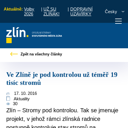
Aktuálně:
Volby
|
UŽ SU
|
DOPRAVNÍ
Česky
2026
ZLÍŇÁK!
UZAVÍRKY
Tiskové zprávy
Ve Zlíně je pod kontrolou už téměř 19 tisíc stromů
Zpět na všechny články
otřebuji vyřídit
Potřebuji zaplatit
Diskuzní fór
Ve Zlíně je pod kontrolou už téměř 19
tisíc stromů
17. 10. 2016
Aktuality
30
Zlín – Stromy pod kontrolou. Tak se jmenuje
projekt, v jehož rámci zlínská radnice
postupně kontroluje stav stromů na