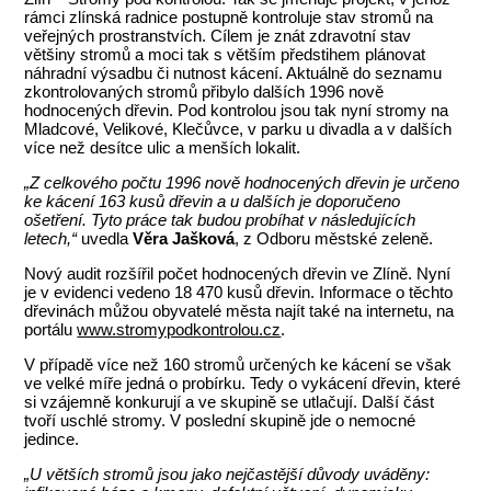
rámci zlínská radnice postupně kontroluje stav stromů na
veřejných prostranstvích. Cílem je znát zdravotní stav
většiny stromů a moci tak s větším předstihem plánovat
náhradní výsadbu či nutnost kácení. Aktuálně do seznamu
zkontrolovaných stromů přibylo dalších 1996 nově
hodnocených dřevin. Pod kontrolou jsou tak nyní stromy na
Mladcové, Velikové, Klečůvce, v parku u divadla a v dalších
více než desítce ulic a menších lokalit.
„Z celkového počtu 1996 nově hodnocených dřevin je určeno
ke kácení 163 kusů dřevin a u dalších je doporučeno
ošetření. Tyto práce tak budou probíhat v následujících
letech,“
uvedla
Věra Jašková
, z Odboru městské zeleně.
Nový audit rozšířil počet hodnocených dřevin ve Zlíně. Nyní
je v evidenci vedeno 18 470 kusů dřevin. Informace o těchto
dřevinách můžou obyvatelé města najít také na internetu, na
portálu
www.stromypodkontrolou.cz
.
V případě více než 160 stromů určených ke kácení se však
ve velké míře jedná o probírku. Tedy o vykácení dřevin, které
si vzájemně konkurují a ve skupině se utlačují. Další část
tvoří uschlé stromy. V poslední skupině jde o nemocné
jedince.
„U větších stromů jsou jako nejčastější důvody uváděny: