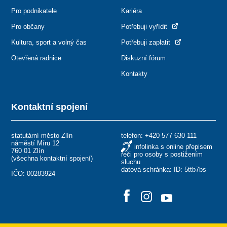
Pro podnikatele
Kariéra
Pro občany
Potřebuji vyřídit
Kultura, sport a volný čas
Potřebuji zaplatit
Otevřená radnice
Diskuzní fórum
Kontakty
Kontaktní spojení
statutární město Zlín
telefon:
+420 577 630 111
náměstí Míru 12
infolinka s online přepisem
760 01 Zlín
řeči pro osoby s postižením
(
všechna kontaktní spojení
)
sluchu
datová schránka: ID: 5ttb7bs
IČO: 00283924