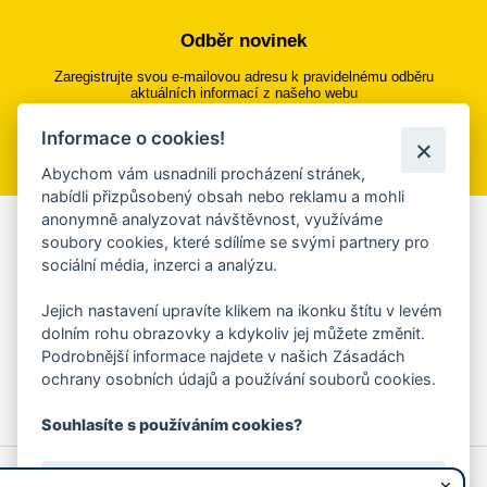
Odběr novinek
Zaregistrujte svou e-mailovou adresu k pravidelnému odběru
aktuálních informací z našeho webu
Informace o cookies!
Přihlásit se k odběru
Abychom vám usnadnili procházení stránek,
nabídli přizpůsobený obsah nebo reklamu a mohli
anonymně analyzovat návštěvnost, využíváme
Aplikace Mobilní rozhlas
soubory cookies, které sdílíme se svými partnery pro
sociální média, inzerci a analýzu.
Chcete dostávat do svého mobilu či mailu upozornění na
blížící se nebezpečí, odstávky, poruchy a výpadky energií,
Jejich nastavení upravíte klikem na ikonku štítu v levém
ankety, pozvánky na kulturní a sportovní akce?
dolním rohu obrazovky a kdykoliv jej můžete změnit.
Více informací o aplikaci
Podrobnější informace najdete v našich Zásadách
ochrany osobních údajů a používání souborů cookies.
Souhlasíte s používáním cookies?
© 2026 Magistrát města Zlína
Prohlášení o používání cookies
Ano, souhlasím
všechna práva vyhrazena