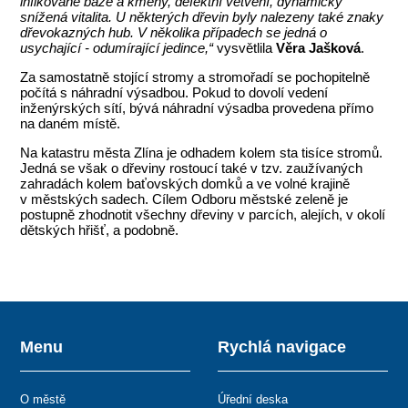
infikované báze a kmeny, defektní větvení, dynamicky
snížená vitalita. U některých dřevin byly nalezeny také znaky
dřevokazných hub. V několika případech se jedná o
usychající - odumírající jedince,“
vysvětlila
Věra Jašková
.
Za samostatně stojící stromy a stromořadí se pochopitelně
počítá s náhradní výsadbou. Pokud to dovolí vedení
inženýrských sítí, bývá náhradní výsadba provedena přímo
na daném místě.
Na katastru města Zlína je odhadem kolem sta tisíce stromů.
Jedná se však o dřeviny rostoucí také v tzv. zaužívaných
zahradách kolem baťovských domků a ve volné krajině
v městských sadech. Cílem Odboru městské zeleně je
postupně zhodnotit všechny dřeviny v parcích, alejích, v okolí
dětských hřišť, a podobně.
Menu
Rychlá navigace
O městě
Úřední deska