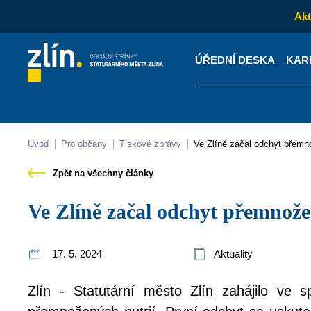
Akt
ÚŘEDNÍ DESKA
KAR
Kontakty
Úřední desk
Úvod
Pro občany
Tiskové zprávy
Ve Zlíně začal odchyt přemn
Zpět na všechny články
Ve Zlíně začal odchyt přemnože
17. 5. 2024
Aktuality
Zlín - Statutární město Zlín zahájilo ve s