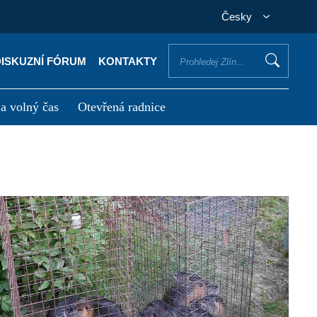
Česky
DISKUZNÍ FÓRUM
KONTAKTY
 a volný čas
Otevřená radnice
otřebuji vyřídit
Potřebuji zaplatit