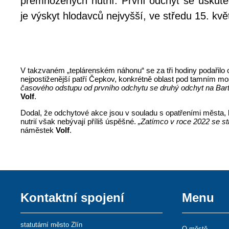
přemnožených nutrií. První odchyt se uskutečn
je výskyt hlodavců nejvyšší, ve středu 15. kv
V takzvaném „teplárenském náhonu“ se za tři hodiny podařilo c
nejpostiženější patří Čepkov, konkrétně oblast pod tamním m
časového odstupu od prvního odchytu se druhý odchyt na Bart
Volf
.
Dodal, že odchytové akce jsou v souladu s opatřeními města, 
nutrií však nebývají příliš úspěšné.
„Zatímco v roce 2022 se str
náměstek
Volf
.
Kontaktní spojení
Menu
statutární město Zlín
O městě