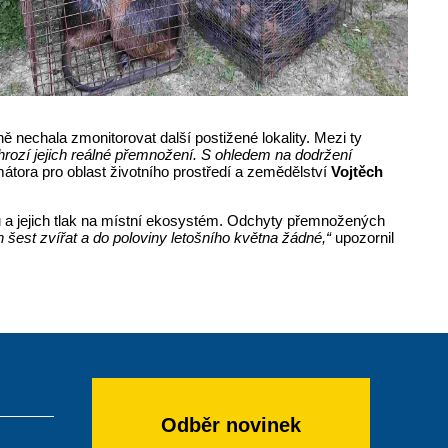
 nechala zmonitorovat další postižené lokality. Mezi ty
rozí jejich reálné přemnožení. S ohledem na dodržení
átora pro oblast životního prostředí a zemědělství
Vojtěch
ců a jejich tlak na místní ekosystém. Odchyty přemnožených
n šest zvířat a do poloviny letošního května žádné,“
upozornil
Odběr novinek