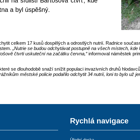
il na sídlišti Bartošova čtvrť, kde
ětna a byl úspěšný.
hytit celkem 17 kusů dospělých a odrostlých nutrií. Radnice současně
ostem.
„Nutrie se budou odchytávat postupně na všech místech, kde h
ošově čtvrti uskuteční na začátku června,“
informoval náměstek prim
které se dlouhodobě snaží snížit populaci invazivních druhů hlodav
ážníkům městské policie podařilo odchytit 34 nutrií, loni to bylo už je
Rychlá navigace
Úřední deska