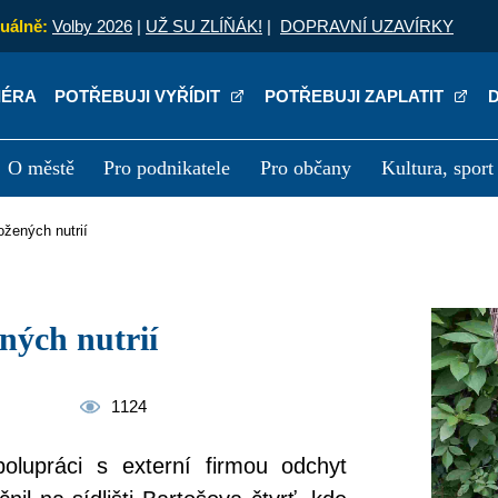
uálně:
Volby 2026
|
UŽ SU ZLÍŇÁK!
|
DOPRAVNÍ UZAVÍRKY
IÉRA
POTŘEBUJI VYŘÍDIT
POTŘEBUJI ZAPLATIT
O městě
Pro podnikatele
Pro občany
Kultura, sport
a
Kariéra
P
ožených nutrií
ných nutrií
1124
polupráci s externí firmou odchyt