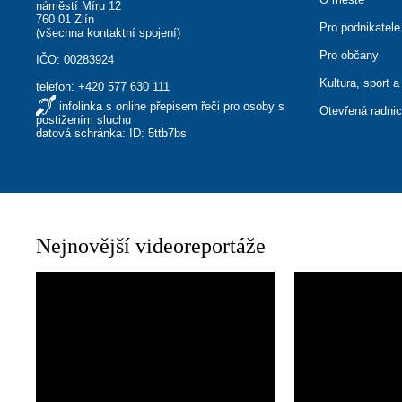
náměstí Míru 12
760 01 Zlín
Pro podnikatele
(
všechna kontaktní spojení
)
Pro občany
IČO: 00283924
Kultura, sport a
telefon:
+420 577 630 111
infolinka s online přepisem řeči pro osoby s
Otevřená radni
postižením sluchu
datová schránka: ID: 5ttb7bs
Nejnovější videoreportáže