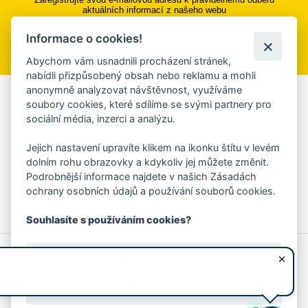
aktuálních informací z našeho webu
Informace o cookies!
Přihlásit se k odběru
Abychom vám usnadnili procházení stránek,
nabídli přizpůsobený obsah nebo reklamu a mohli
anonymně analyzovat návštěvnost, využíváme
Aplikace Mobilní rozhlas
soubory cookies, které sdílíme se svými partnery pro
sociální média, inzerci a analýzu.
Chcete dostávat do svého mobilu či mailu upozornění na
blížící se nebezpečí, odstávky, poruchy a výpadky energií,
Jejich nastavení upravíte klikem na ikonku štítu v levém
ankety, pozvánky na kulturní a sportovní akce?
dolním rohu obrazovky a kdykoliv jej můžete změnit.
Více informací o aplikaci
Podrobnější informace najdete v našich Zásadách
ochrany osobních údajů a používání souborů cookies.
Souhlasíte s používáním cookies?
© 2026 Magistrát města Zlína
Prohlášení o používání cookies
Ano, souhlasím
všechna práva vyhrazena
Ochrana osobních údajů
Prohlášení o přístupnosti
Podněty k webovým stránkám
Kontakt:
webmaster@zlin.eu
Nesouhlasím