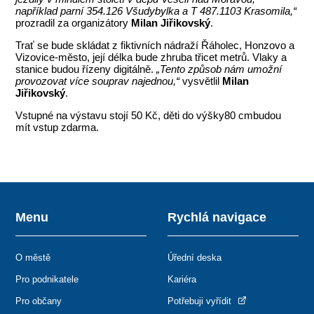
například parní 354.126 Všudybylka a T 487.1103 Krasomila,“
prozradil za organizátory
Milan Jiřikovský
.
Trať se bude skládat z fiktivních nádraží Řáholec, Honzovo a
Vizovice-město, její délka bude zhruba třicet metrů. Vlaky a
stanice budou řízeny digitálně.
„Tento způsob nám umožní
provozovat více souprav najednou,“
vysvětlil
Milan
Jiřikovský
.
Vstupné na výstavu stojí 50 Kč, děti do výšky80 cmbudou
mít vstup zdarma.
Menu
Rychlá navigace
O městě
Úřední deska
Pro podnikatele
Kariéra
Pro občany
Potřebuji vyřídit