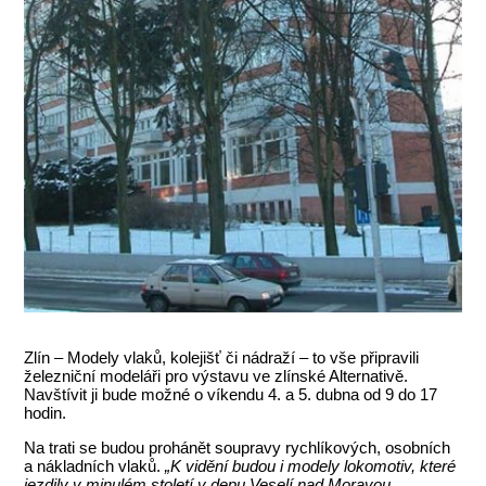
Zlín – Modely vlaků, kolejišť či nádraží – to vše připravili
železniční modeláři pro výstavu ve zlínské Alternativě.
Navštívit ji bude možné o víkendu 4. a 5. dubna od 9 do 17
hodin.
Na trati se budou prohánět soupravy rychlíkových, osobních
a nákladních vlaků.
„K vidění budou i modely lokomotiv, které
jezdily v minulém století v depu Veselí nad Moravou,