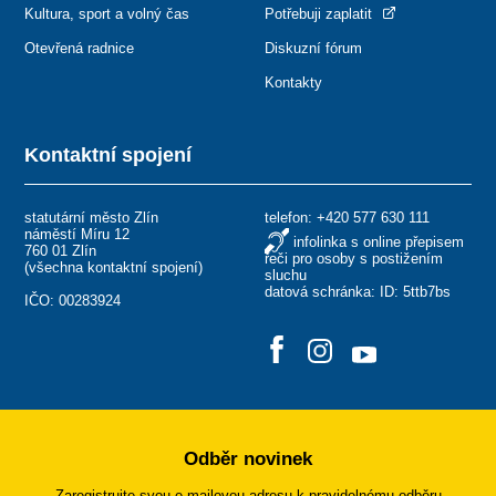
Kultura, sport a volný čas
Potřebuji zaplatit
Otevřená radnice
Diskuzní fórum
Kontakty
Kontaktní spojení
statutární město Zlín
telefon:
+420 577 630 111
náměstí Míru 12
infolinka s online přepisem
760 01 Zlín
řeči pro osoby s postižením
(
všechna kontaktní spojení
)
sluchu
datová schránka: ID: 5ttb7bs
IČO: 00283924
Odběr novinek
Zaregistrujte svou e-mailovou adresu k pravidelnému odběru