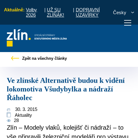
Aktuálně:
Volby
|
UŽ SU
|
DOPRAVNÍ
Česky
2026
ZLÍŇÁK!
UZAVÍRKY
ské Alternativě budou k vidění lokomotiva Všudybylka a nádraží Řáholec
Zpět na všechny články
otřebuji vyřídit
Potřebuji zaplatit
Diskuzní fór
Ve zlínské Alternativě budou k vidění
lokomotiva Všudybylka a nádraží
Řáholec
30. 3. 2015
Aktuality
28
Zlín – Modely vlaků, kolejišť či nádraží – to
vše připravili železniční modeláři pro výstavu