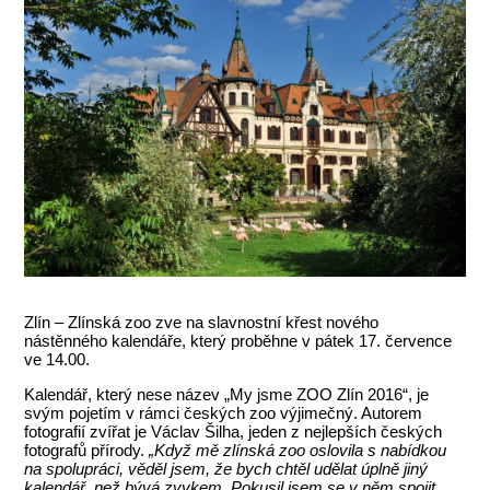
Zlín – Zlínská zoo zve na slavnostní křest nového
nástěnného kalendáře, který proběhne v pátek 17. července
ve 14.00.
Kalendář, který nese název „My jsme ZOO Zlín 2016“, je
svým pojetím v rámci českých zoo výjimečný. Autorem
fotografií zvířat je Václav Šilha, jeden z nejlepších českých
fotografů přírody.
„Když mě zlínská zoo oslovila s nabídkou
na spolupráci, věděl jsem, že bych chtěl udělat úplně jiný
kalendář, než bývá zvykem. Pokusil jsem se v něm spojit