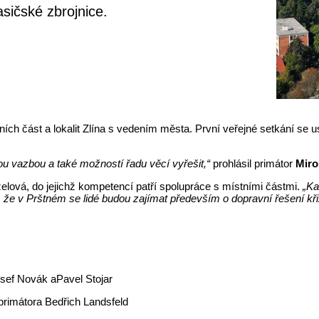
sičské zbrojnice.
ních část a lokalit Zlína s vedením města. První veřejné setkání se 
u vazbou a také možností řadu věcí vyřešit,“
prohlásil primátor
Miro
lová, do jejichž kompetencí patří spolupráce s místními částmi.
„Ka
 že v Prštném se lidé budou zajímat především o dopravní řešení kř
Josef Novák aPavel Stojar
primátora Bedřich Landsfeld