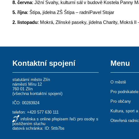
8. června
: Jižní Svahy, kulturní sál v budově Kostela Panny
5. října
: Štípa, jídelna ZŠ Štípa – radníPavel Stojar
2. listopadu
: Mokrá, Zlínské paseky, jídelna Charity, Mokrá I
Kontaktní spojení
Menu
statutární město Zlín
O městě
náměstí Míru 12
760 01 Zlín
Pro podnikatele
(
všechna kontaktní spojení
)
Pro občany
IČO: 00283924
Kultura, sport a
telefon:
+420 577 630 111
infolinka s online přepisem řeči pro osoby s
Otevřená radni
postižením sluchu
datová schránka: ID: 5ttb7bs