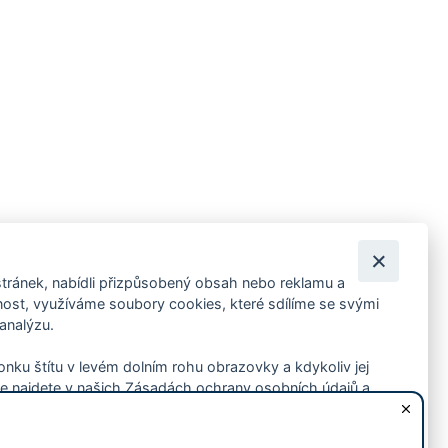
tránek, nabídli přizpůsobený obsah nebo reklamu a
 ankety, pozvánky na kulturní a sportovní akce?
st, využíváme soubory cookies, které sdílíme se svými
 analýzu.
konku štítu v levém dolním rohu obrazovky a kdykoliv jej
e najdete v našich Zásadách ochrany osobních údajů a