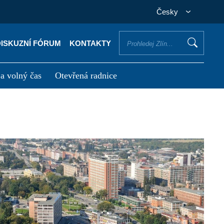
Česky
DISKUZNÍ FÓRUM
KONTAKTY
 a volný čas
Otevřená radnice
otřebuji vyřídit
Potřebuji zaplatit