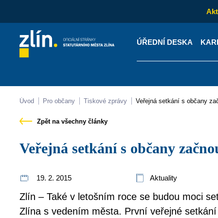
Akt
ÚŘEDNÍ DESKA
KAR
Kontakty
Úřední desk
Úvod
Pro občany
Tiskové zprávy
Veřejná setkání s občany z
Zpět na všechny články
Veřejná setkání s občany začn
19. 2. 2015
Aktuality
Zlín – Také v letošním roce se budou moci setk
Zlína s vedením města. První veřejné setkání