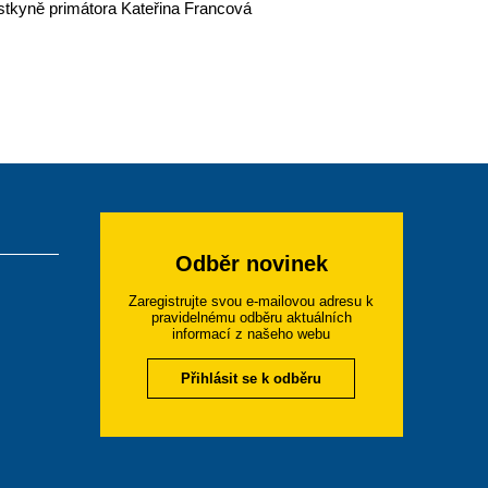
stkyně primátora Kateřina Francová
Odběr novinek
Zaregistrujte svou e-mailovou adresu k
pravidelnému odběru aktuálních
informací z našeho webu
Přihlásit se k odběru