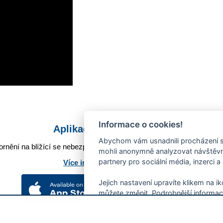
Informace o cookies!
Aplikace Mobilní rozhlas
Abychom vám usnadnili procházení s
rnění na blížící se nebezpečí, odstávky, poruchy a výpadky energií,
mohli anonymně analyzovat návštěvno
partnery pro sociální média, inzerci a
Více informací o aplikaci
Jejich nastavení upravíte klikem na i
můžete změnit. Podrobnější informac
používání souborů cookies.