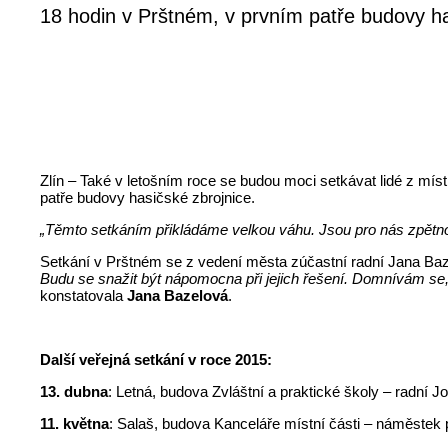
18 hodin v Prštném, v prvním patře budovy ha
Zlín – Také v letošním roce se budou moci setkávat lidé z míst
patře budovy hasičské zbrojnice.
„Těmto setkáním přikládáme velkou váhu. Jsou pro nás zpětno
Setkání v Prštném se z vedení města zúčastní radní Jana Baze
Budu se snažit být nápomocna při jejich řešení. Domnívám se,
konstatovala
Jana Bazelová
.
Další veřejná setkání v roce 2015:
13. dubna
: Letná, budova Zvláštní a praktické školy – radní 
11. května
: Salaš, budova Kanceláře místní části – náměstek 