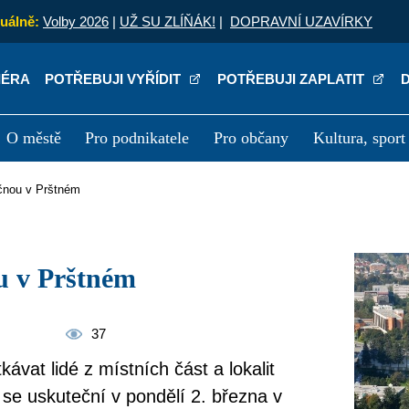
uálně:
Volby 2026
|
UŽ SU ZLÍŇÁK!
|
DOPRAVNÍ UZAVÍRKY
IÉRA
POTŘEBUJI VYŘÍDIT
POTŘEBUJI ZAPLATIT
O městě
Pro podnikatele
Pro občany
Kultura, sport
a
Kariéra
P
ačnou v Prštném
ou v Prštném
37
ávat lidé z místních část a lokalit
 se uskuteční v pondělí 2. března v