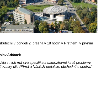
uskuteční v pondělí 2. března v 18 hodin v Prštném, v prvním
slav Adámek
.
ždá z nich má svá specifika a samozřejmě i své problémy.
ižovatky ulic Přímá a Nábřeží nedaleko obchodního centra,“