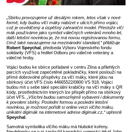
„Sbírku provozujeme už desátým rokem, letos však v nové
formě, kdy budou vlčí máky nabízet v ulicích přímo vojáci,
což je osvědčený a úspěšný zahraniční model. Přestože vlčí
mák používáme jako symbol válečných veteránů mnoho let,
další letošní novinkou je, že má novou registrovanou formu,
čímž také navazujeme na mezinárodní standard,“
přibližuje
Robert Speychal
, předseda Výboru Vojenského fondu
solidarity (VFS) a ředitel Odboru pro válečné veterány a
válečné hroby.
Vojáci budou ke sbírce pořádané v centru Zlína a přilehlých
parcích využívat zapečetěné pokladničky, které poslouží na
přímé dobrovolné příspěvky za vlčí máky, které jdou na
sbírkový účet VFS číslo 44665522/0800 VS 918. Vojáci
budou mít u sebe také speciální krabičky na vlčí máky s QR
kódy, prostřednictvím kterých lze přispět přímo na sbírkový
účet VFS.
„Všichni budou samozřejmě vybaveni i dokumenty
k povolení sbírky. Poslední formou a poslední letošní
novinkou, je možnost pořídit si online verzi vlčího máku,
unikátní digimák na internetové adrese digimak.cz,“
upřesnil
Speychal
.
Samotná symbolika vlčího máku má hluboké kořeny.
Nevědomky se o ni zasloužil kanadský vojenský lékař John