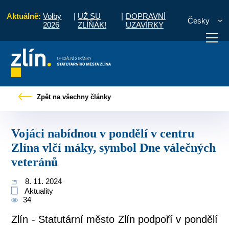
Aktuálně:
Volby
|
UŽ SU
|
DOPRAVNÍ
Česky
2026
ZLÍŇÁK!
UZAVÍRKY
dnou v pondělí v centru Zlína vlčí máky, symbol Dne válečných veteránů
Zpět na všechny články
otřebuji vyřídit
Potřebuji zaplatit
Diskuzní fór
Vojáci nabídnou v pondělí v centru
Zlína vlčí máky, symbol Dne válečných
veteránů
8. 11. 2024
Aktuality
34
Zlín - Statutární město Zlín podpoří v pondělí