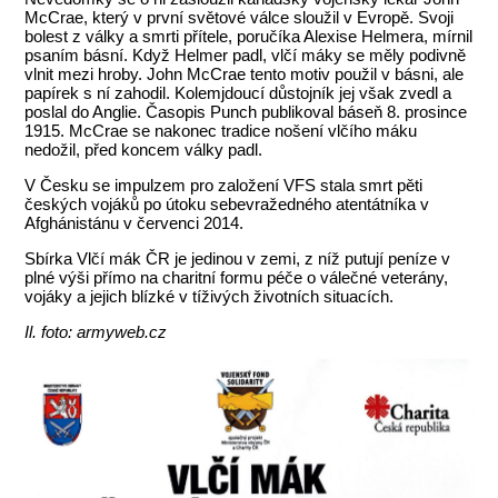
McCrae, který v první světové válce sloužil v Evropě. Svoji
bolest z války a smrti přítele, poručíka Alexise Helmera, mírnil
psaním básní. Když Helmer padl, vlčí máky se měly podivně
vlnit mezi hroby. John McCrae tento motiv použil v básni, ale
papírek s ní zahodil. Kolemjdoucí důstojník jej však zvedl a
poslal do Anglie. Časopis Punch publikoval báseň 8. prosince
1915. McCrae se nakonec tradice nošení vlčího máku
nedožil, před koncem války padl.
V Česku se impulzem pro založení VFS stala smrt pěti
českých vojáků po útoku sebevražedného atentátníka v
Afghánistánu v červenci 2014.
Sbírka Vlčí mák ČR je jedinou v zemi, z níž putují peníze v
plné výši přímo na charitní formu péče o válečné veterány,
vojáky a jejich blízké v tíživých životních situacích.
Il. foto: armyweb.cz