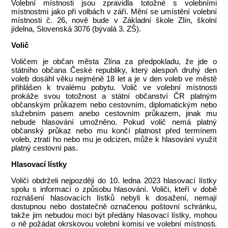
Volební místnosti jsou zpravidla totožné s volebními
místnostmi jako při volbách v září. Mění se umístění volební
místnosti č. 26, nově bude v Základní škole Zlín, školní
jídelna, Slovenská 3076 (bývalá 3. ZŠ).
Volič
Voličem je občan města Zlína za předpokladu, že jde o
státního občana České republiky, který alespoň druhý den
voleb dosáhl věku nejméně 18 let a je v den voleb ve městě
přihlášen k trvalému pobytu. Volič ve volební místnosti
prokáže svou totožnost a státní občanství ČR platným
občanským průkazem nebo cestovním, diplomatickým nebo
služebním pasem anebo cestovním průkazem, jinak mu
nebude hlasování umožněno. Pokud volič nemá platný
občanský průkaz nebo mu končí platnost před termínem
voleb, ztratí ho nebo mu je odcizen, může k hlasování využít
platný cestovní pas.
Hlasovací lístky
Voliči obdrželi nejpozději do 10. ledna 2023 hlasovací lístky
spolu s informací o způsobu hlasování. Voliči, kteří v době
roznášení hlasovacích lístků nebyli k dosažení, nemají
dostupnou nebo dostatečně označenou poštovní schránku,
takže jim nebudou moci být předány hlasovací lístky, mohou
o ně požádat okrskovou volební komisi ve volební místnosti.