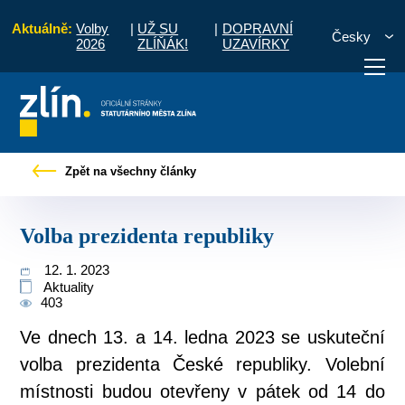
Aktuálně:
Volby
|
UŽ SU
|
DOPRAVNÍ
Česky
2026
ZLÍŇÁK!
UZAVÍRKY
Úvod
Pro občany
Tiskové zprávy
Volba prezidenta republiky
Zpět na všechny články
otřebuji vyřídit
Potřebuji zaplatit
Diskuzní fór
Volba prezidenta republiky
12. 1. 2023
Aktuality
403
Ve dnech 13. a 14. ledna 2023 se uskuteční
volba prezidenta České republiky. Volební
místnosti budou otevřeny v pátek od 14 do