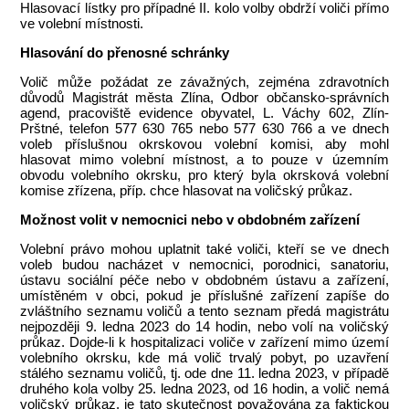
Hlasovací lístky pro případné II. kolo volby obdrží voliči přímo
ve volební místnosti.
Hlasování do přenosné schránky
Volič může požádat ze závažných, zejména zdravotních
důvodů Magistrát města Zlína, Odbor občansko-správních
agend, pracoviště evidence obyvatel, L. Váchy 602, Zlín-
Prštné, telefon 577 630 765 nebo 577 630 766 a ve dnech
voleb příslušnou okrskovou volební komisi, aby mohl
hlasovat mimo volební místnost, a to pouze v územním
obvodu volebního okrsku, pro který byla okrsková volební
komise zřízena, příp. chce hlasovat na voličský průkaz.
Možnost volit v nemocnici nebo v obdobném zařízení
Volební právo mohou uplatnit také voliči, kteří se ve dnech
voleb budou nacházet v nemocnici, porodnici, sanatoriu,
ústavu sociální péče nebo v obdobném ústavu a zařízení,
umístěném v obci, pokud je příslušné zařízení zapíše do
zvláštního seznamu voličů a tento seznam předá magistrátu
nejpozději 9. ledna 2023 do 14 hodin, nebo volí na voličský
průkaz. Dojde-li k hospitalizaci voliče v zařízení mimo území
volebního okrsku, kde má volič trvalý pobyt, po uzavření
stálého seznamu voličů, tj. ode dne 11. ledna 2023, v případě
druhého kola volby 25. ledna 2023, od 16 hodin, a volič nemá
voličský průkaz, je tato skutečnost považována za faktickou