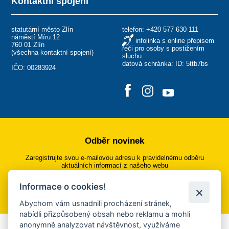
Kontaktní spojení
statutární město Zlín
telefon:
+420 577 630 111
náměstí Míru 12
infolinka s online přepisem
760 01 Zlín
řeči pro osoby s postižením
(
všechna kontaktní spojení
)
sluchu
datová schránka: ID: 5ttb7bs
IČO: 00283924
Odběr novinek
Zaregistrujte svou e-mailovou adresu k pravidelnému odběru
aktuálních informací z našeho webu
Informace o cookies!
Přihlásit se k odběru
Abychom vám usnadnili procházení stránek,
nabídli přizpůsobený obsah nebo reklamu a mohli
anonymně analyzovat návštěvnost, využíváme