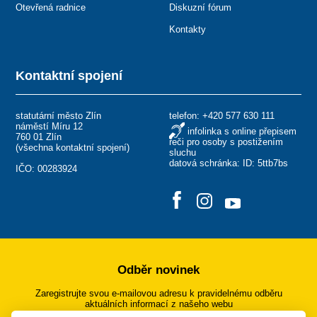
Otevřená radnice
Diskuzní fórum
Kontakty
Kontaktní spojení
statutární město Zlín
telefon:
+420 577 630 111
náměstí Míru 12
infolinka s online přepisem
760 01 Zlín
řeči pro osoby s postižením
(
všechna kontaktní spojení
)
sluchu
datová schránka: ID: 5ttb7bs
IČO: 00283924
Odběr novinek
Zaregistrujte svou e-mailovou adresu k pravidelnému odběru
aktuálních informací z našeho webu