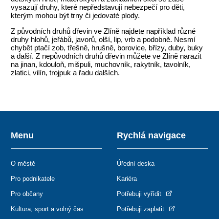
vysazují druhy, které nepředstavují nebezpečí pro děti,
kterým mohou být trny či jedovaté plody.
Z původních druhů dřevin ve Zlíně najdete například různé
druhy hlohů, jeřábů, javorů, olší, lip, vrb a podobně. Nesmí
chybět ptačí zob, třešně, hrušně, borovice, břízy, duby, buky
a další. Z nepůvodních druhů dřevin můžete ve Zlíně narazit
na jinan, kdouloň, mišpuli, muchovník, rakytník, tavolník,
zlatici, vilín, trojpuk a řadu dalších.
Menu
Rychlá navigace
O městě
Úřední deska
Pro podnikatele
Kariéra
Pro občany
Potřebuji vyřídit
Kultura, sport a volný čas
Potřebuji zaplatit