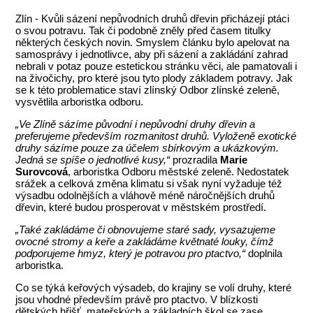
Zlín - Kvůli sázení nepůvodních druhů dřevin přicházejí ptáci
o svou potravu. Tak či podobně zněly před časem titulky
některých českých novin. Smyslem článku bylo apelovat na
samosprávy i jednotlivce, aby při sázení a zakládání zahrad
nebrali v potaz pouze estetickou stránku věci, ale pamatovali i
na živočichy, pro které jsou tyto plody základem potravy. Jak
se k této problematice staví zlínský Odbor zlínské zeleně,
vysvětlila arboristka odboru.
„Ve Zlíně sázíme původní i nepůvodní druhy dřevin a
preferujeme především rozmanitost druhů. Vyloženě exotické
druhy sázíme pouze za účelem sbírkovým a ukázkovým.
Jedná se spíše o jednotlivé kusy,“
prozradila
Marie
Surovcová
, arboristka Odboru městské zeleně. Nedostatek
srážek a celková změna klimatu si však nyní vyžaduje též
výsadbu odolnějších a vláhově méně náročnějších druhů
dřevin, které budou prosperovat v městském prostředí.
„Také zakládáme či obnovujeme staré sady, vysazujeme
ovocné stromy a keře a zakládáme květnaté louky, čímž
podporujeme hmyz, který je potravou pro ptactvo,“
doplnila
arboristka.
Co se týká keřových výsadeb, do krajiny se volí druhy, které
jsou vhodné především právě pro ptactvo. V blízkosti
dětských hřišť, mateřských a základních škol se zase