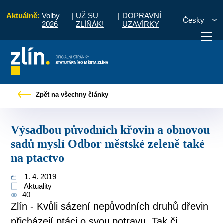
Aktuálně:
Volby
|
UŽ SU
|
DOPRAVNÍ
Česky
2026
ZLÍŇÁK!
UZAVÍRKY
ch křovin a obnovou sadů myslí Odbor městské zeleně také na ptactvo
Zpět na všechny články
otřebuji vyřídit
Potřebuji zaplatit
Diskuzní fór
Výsadbou původních křovin a obnovou
sadů myslí Odbor městské zeleně také
na ptactvo
1. 4. 2019
Aktuality
40
Zlín - Kvůli sázení nepůvodních druhů dřevin
přicházejí ptáci o svou potravu. Tak či