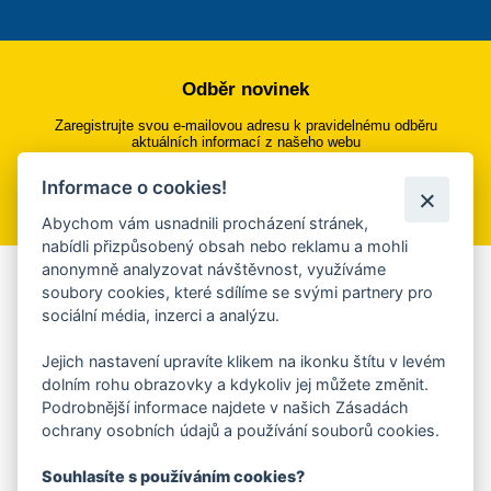
Odběr novinek
Zaregistrujte svou e-mailovou adresu k pravidelnému odběru
aktuálních informací z našeho webu
Informace o cookies!
Přihlásit se k odběru
Abychom vám usnadnili procházení stránek,
nabídli přizpůsobený obsah nebo reklamu a mohli
anonymně analyzovat návštěvnost, využíváme
Aplikace Mobilní rozhlas
soubory cookies, které sdílíme se svými partnery pro
sociální média, inzerci a analýzu.
Chcete dostávat do svého mobilu či mailu upozornění na
blížící se nebezpečí, odstávky, poruchy a výpadky energií,
Jejich nastavení upravíte klikem na ikonku štítu v levém
ankety, pozvánky na kulturní a sportovní akce?
dolním rohu obrazovky a kdykoliv jej můžete změnit.
Více informací o aplikaci
Podrobnější informace najdete v našich Zásadách
ochrany osobních údajů a používání souborů cookies.
Souhlasíte s používáním cookies?