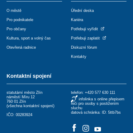
O městě
Úřední deska
Pro podnikatele
Kariéra
Pro občany
Potřebuji vyřídit
Kultura, sport a volný čas
Potřebuji zaplatit
Otevřená radnice
Diskuzní fórum
Kontakty
Kontaktní spojení
statutární město Zlín
telefon:
+420 577 630 111
náměstí Míru 12
infolinka s online přepisem
760 01 Zlín
řeči pro osoby s postižením
(
všechna kontaktní spojení
)
sluchu
datová schránka: ID: 5ttb7bs
IČO: 00283924