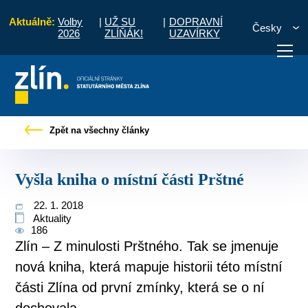
Aktuálně:
Volby
|
UŽ SU
|
DOPRAVNÍ
Česky
2026
ZLÍŇÁK!
UZAVÍRKY
od
Pro občany
Tiskové zprávy
Vyšla kniha o místní části Prštné
Zpět na všechny články
otřebuji vyřídit
Potřebuji zaplatit
Diskuzní fór
Vyšla kniha o místní části Prštné
22. 1. 2018
Aktuality
186
Zlín – Z minulosti Prštného. Tak se jmenuje
nová kniha, která mapuje historii této místní
části Zlína od první zmínky, která se o ní
dochovala.