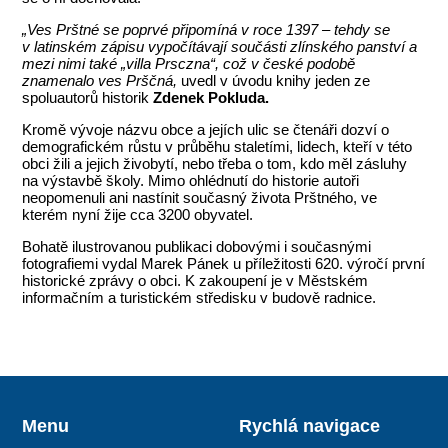
„Ves Prštné se poprvé připomíná v roce 1397 – tehdy se
v latinském zápisu vypočítávají součásti zlínského panství a
mezi nimi také „villa Prsczna“, což v české podobě
znamenalo ves Prščná,
uvedl v úvodu knihy jeden ze
spoluautorů historik
Zdenek Pokluda.
Kromě vývoje názvu obce a jejích ulic se čtenáři dozví o
demografickém růstu v průběhu staletími, lidech, kteří v této
obci žili a jejich živobytí, nebo třeba o tom, kdo měl zásluhy
na výstavbě školy. Mimo ohlédnutí do historie autoři
neopomenuli ani nastínit současný života Prštného, ve
kterém nyní žije cca 3200 obyvatel.
Bohatě ilustrovanou publikaci dobovými i současnými
fotografiemi vydal Marek Pánek u příležitosti 620. výročí první
historické zprávy o obci. K zakoupení je v Městském
informačním a turistickém středisku v budově radnice.
Menu
Rychlá navigace