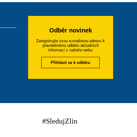
Odběr novinek
Zaregistrujte svou e-mailovou adresu k
pravidelnému odběru aktuálních
informací z našeho webu
Přihlásit se k odběru
#SledujZlin