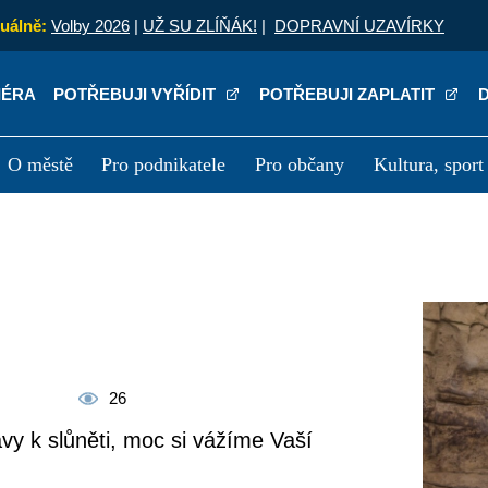
uálně:
Volby 2026
|
UŽ SU ZLÍŇÁK!
|
DOPRAVNÍ UZAVÍRKY
IÉRA
POTŘEBUJI VYŘÍDIT
POTŘEBUJI ZAPLATIT
O městě
Pro podnikatele
Pro občany
Kultura, sport
a
Kariéra
P
26
vy k slůněti, moc si vážíme Vaší