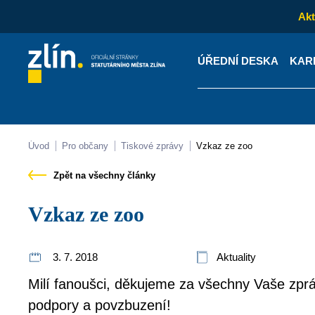
Akt
ÚŘEDNÍ DESKA
KAR
Kontakty
Úřední desk
Úvod
Pro občany
Tiskové zprávy
Vzkaz ze zoo
Zpět na všechny články
Vzkaz ze zoo
3. 7. 2018
Aktuality
Milí fanoušci, děkujeme za všechny Vaše zprá
podpory a povzbuzení!