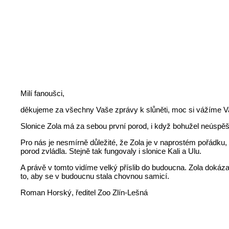
Milí fanoušci,
děkujeme za všechny Vaše zprávy k slůněti, moc si vážíme V
Slonice Zola má za sebou první porod, i když bohužel neúspěšn
Pro nás je nesmírně důležité, že Zola je v naprostém pořádku, p
porod zvládla. Stejně tak fungovaly i slonice Kali a Ulu.
A právě v tomto vidíme velký příslib do budoucna. Zola dokáz
to, aby se v budoucnu stala chovnou samicí.
Roman Horský, ředitel Zoo Zlín-Lešná