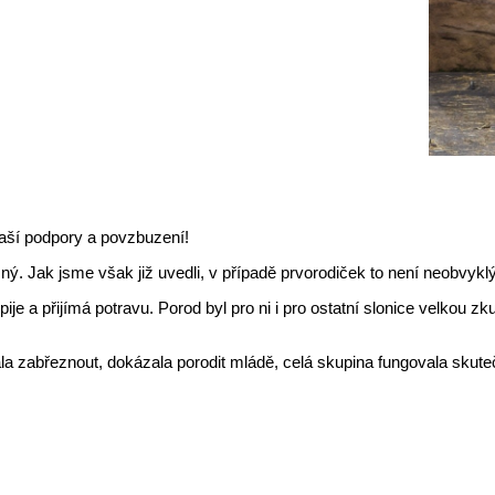
aší podpory a povzbuzení!
ý. Jak jsme však již uvedli, v případě prvorodiček to není neobvyklý
ije a přijímá potravu. Porod byl pro ni i pro ostatní slonice velkou 
ala zabřeznout, dokázala porodit mládě, celá skupina fungovala skut