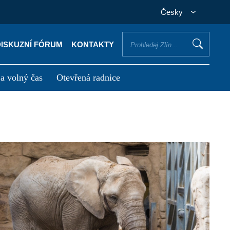
Česky
DISKUZNÍ FÓRUM
KONTAKTY
 a volný čas
Otevřená radnice
otřebuji vyřídit
Potřebuji zaplatit