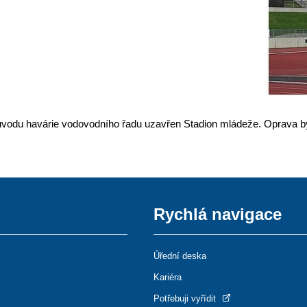
z důvodu havárie vodovodního řadu uzavřen Stadion mládeže. Oprava b
Rychlá navigace
Úřední deska
Kariéra
Potřebuji vyřídit