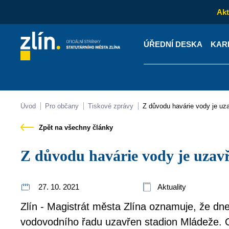
Akt
ÚŘEDNÍ DESKA
KAR
Kontakty
Úřední desk
Úvod
Pro občany
Tiskové zprávy
Z důvodu havárie vody je u
Zpět na všechny články
Z důvodu havárie vody je uzav
27. 10. 2021
Aktuality
Zlín - Magistrát města Zlína oznamuje, že dne
vodovodního řadu uzavřen stadion Mládeže. O