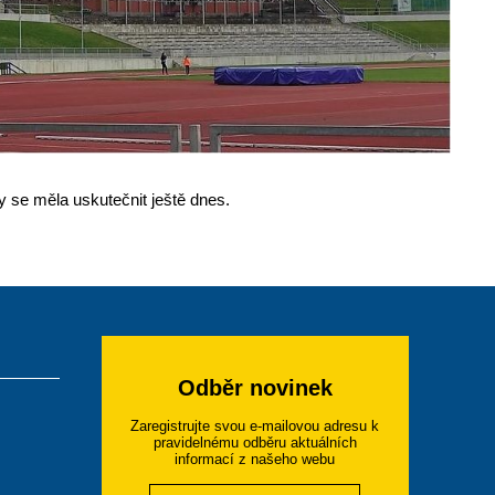
y se měla uskutečnit ještě dnes.
Odběr novinek
Zaregistrujte svou e-mailovou adresu k
pravidelnému odběru aktuálních
informací z našeho webu