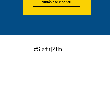
Přihlásit se k odběru
#SledujZlin