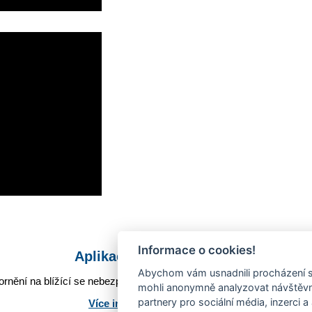
Informace o cookies!
Aplikace Mobilní rozhlas
Abychom vám usnadnili procházení s
rnění na blížící se nebezpečí, odstávky, poruchy a výpadky energií,
mohli anonymně analyzovat návštěvno
partnery pro sociální média, inzerci a
Více informací o aplikaci