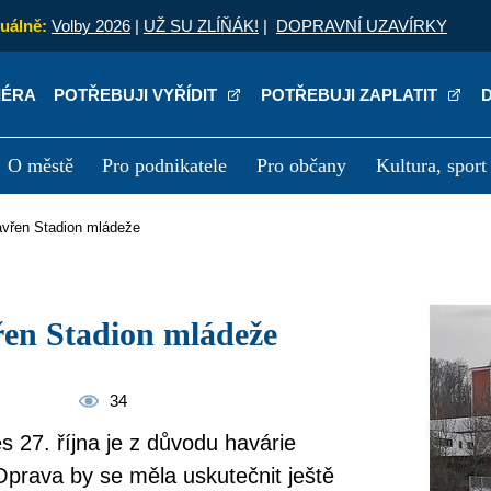
uálně:
Volby 2026
|
UŽ SU ZLÍŇÁK!
|
DOPRAVNÍ UZAVÍRKY
IÉRA
POTŘEBUJI VYŘÍDIT
POTŘEBUJI ZAPLATIT
O městě
Pro podnikatele
Pro občany
Kultura, sport
a
Kariéra
P
zavřen Stadion mládeže
řen Stadion mládeže
34
s 27. října je z důvodu havárie
prava by se měla uskutečnit ještě