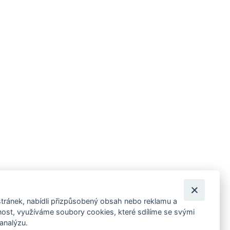
tránek, nabídli přizpůsobený obsah nebo reklamu a
 ankety, pozvánky na kulturní a sportovní akce?
st, využíváme soubory cookies, které sdílíme se svými
 analýzu.