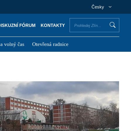
Česky
DISKUZNÍ FÓRUM
KONTAKTY
 a volný čas
Otevřená radnice
otřebuji vyřídit
Potřebuji zaplatit