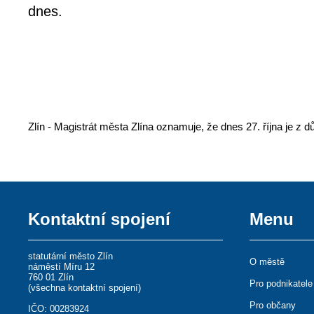
dnes.
Zlín - Magistrát města Zlína oznamuje, že dnes 27. října je 
Kontaktní spojení
Menu
statutární město Zlín
O městě
náměstí Míru 12
760 01 Zlín
Pro podnikatele
(
všechna kontaktní spojení
)
Pro občany
IČO: 00283924