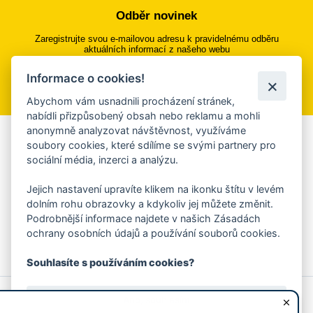
Odběr novinek
Zaregistrujte svou e-mailovou adresu k pravidelnému odběru
aktuálních informací z našeho webu
Informace o cookies!
Přihlásit se k odběru
Abychom vám usnadnili procházení stránek,
nabídli přizpůsobený obsah nebo reklamu a mohli
anonymně analyzovat návštěvnost, využíváme
Aplikace Mobilní rozhlas
soubory cookies, které sdílíme se svými partnery pro
sociální média, inzerci a analýzu.
Chcete dostávat do svého mobilu či mailu upozornění na
blížící se nebezpečí, odstávky, poruchy a výpadky energií,
Jejich nastavení upravíte klikem na ikonku štítu v levém
ankety, pozvánky na kulturní a sportovní akce?
dolním rohu obrazovky a kdykoliv jej můžete změnit.
Více informací o aplikaci
Podrobnější informace najdete v našich Zásadách
ochrany osobních údajů a používání souborů cookies.
Souhlasíte s používáním cookies?
© 2026 Magistrát města Zlína
Prohlášení o používání cookies
Ano, souhlasím
všechna práva vyhrazena
Ochrana osobních údajů