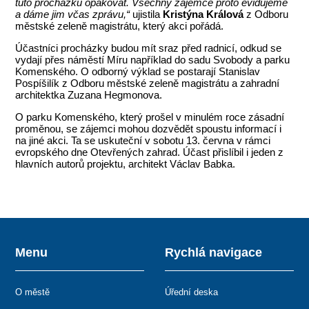
tuto procházku opakovat. Všechny zájemce proto evidujeme
a dáme jim včas zprávu,“
ujistila
Kristýna Králová
z Odboru
městské zeleně magistrátu, který akci pořádá.
Účastníci procházky budou mít sraz před radnicí, odkud se
vydají přes náměstí Míru například do sadu Svobody a parku
Komenského. O odborný výklad se postarají Stanislav
Pospíšilík z Odboru městské zeleně magistrátu a zahradní
architektka Zuzana Hegmonova.
O parku Komenského, který prošel v minulém roce zásadní
proměnou, se zájemci mohou dozvědět spoustu informací i
na jiné akci. Ta se uskuteční v sobotu 13. června v rámci
evropského dne Otevřených zahrad. Účast přislíbil i jeden z
hlavních autorů projektu, architekt Václav Babka.
Menu
Rychlá navigace
O městě
Úřední deska