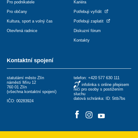
Pro podnikatele
Kariéra
Pro občany
Potřebuji vyřídit
Kultura, sport a volný čas
Potřebuji zaplatit
Otevřená radnice
Diskuzní fórum
Kontakty
Kontaktní spojení
statutární město Zlín
telefon:
+420 577 630 111
náměstí Míru 12
infolinka s online přepisem
760 01 Zlín
řeči pro osoby s postižením
(
všechna kontaktní spojení
)
sluchu
datová schránka: ID: 5ttb7bs
IČO: 00283924