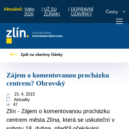
Aktuálně:
Volby
|
UŽ SU
|
DOPRAVNÍ
Česky
2026
ZLÍŇÁK!
UZAVÍRKY
Tiskové zprávy
Zájem o komentovanou procházku centrem? Obrovský
Zpět na všechny články
otřebuji vyřídit
Potřebuji zaplatit
Diskuzní fór
Zájem o komentovanou procházku
centrem? Obrovský
15. 4. 2015
Aktuality
47
Zlín - Zájem o komentovanou procházku
centrem města Zlína, která se uskuteční v
sobotu 18. dubna, předčil očekávání.