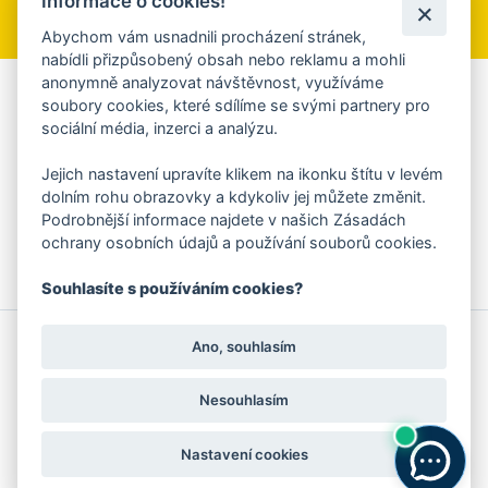
Informace o cookies!
Přihlásit se k odběru
Abychom vám usnadnili procházení stránek,
nabídli přizpůsobený obsah nebo reklamu a mohli
anonymně analyzovat návštěvnost, využíváme
Aplikace Mobilní rozhlas
soubory cookies, které sdílíme se svými partnery pro
sociální média, inzerci a analýzu.
Chcete dostávat do svého mobilu či mailu upozornění na
blížící se nebezpečí, odstávky, poruchy a výpadky energií,
Jejich nastavení upravíte klikem na ikonku štítu v levém
ankety, pozvánky na kulturní a sportovní akce?
dolním rohu obrazovky a kdykoliv jej můžete změnit.
Více informací o aplikaci
Podrobnější informace najdete v našich Zásadách
ochrany osobních údajů a používání souborů cookies.
Souhlasíte s používáním cookies?
© 2026 Magistrát města Zlína
Prohlášení o používání cookies
Ano, souhlasím
všechna práva vyhrazena
Ochrana osobních údajů
Prohlášení o přístupnosti
Podněty k webovým stránkám
Kontakt:
webmaster@zlin.eu
Nesouhlasím
Nastavení cookies