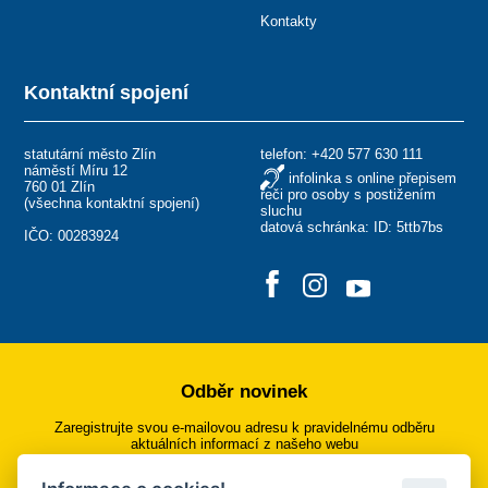
Kontakty
Kontaktní spojení
statutární město Zlín
telefon:
+420 577 630 111
náměstí Míru 12
infolinka s online přepisem
760 01 Zlín
řeči pro osoby s postižením
(
všechna kontaktní spojení
)
sluchu
datová schránka: ID: 5ttb7bs
IČO: 00283924
Odběr novinek
Zaregistrujte svou e-mailovou adresu k pravidelnému odběru
aktuálních informací z našeho webu