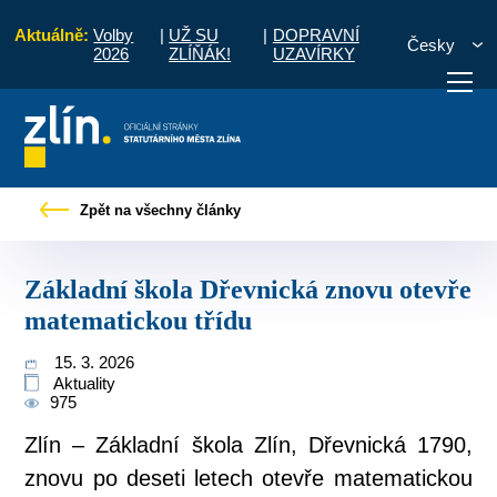
Aktuálně:
Volby
|
UŽ SU
|
DOPRAVNÍ
Česky
2026
ZLÍŇÁK!
UZAVÍRKY
vé zprávy
Základní škola Dřevnická znovu otevře matematickou třídu
Zpět na všechny články
otřebuji vyřídit
Potřebuji zaplatit
Diskuzní fór
Základní škola Dřevnická znovu otevře
matematickou třídu
15. 3. 2026
Aktuality
975
Zlín – Základní škola Zlín, Dřevnická 1790,
znovu po deseti letech otevře matematickou