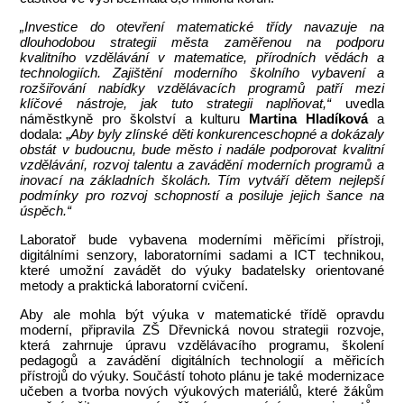
„Investice do otevření matematické třídy navazuje na
dlouhodobou strategii města zaměřenou na podporu
kvalitního vzdělávání v matematice, přírodních vědách a
technologiích. Zajištění moderního školního vybavení a
rozšiřování nabídky vzdělávacích programů patří mezi
klíčové nástroje, jak tuto strategii naplňovat,“
uvedla
náměstkyně pro školství a kulturu
Martina Hladíková
a
dodala: „
Aby byly zlínské děti konkurenceschopné a dokázaly
obstát v budoucnu, bude město i nadále podporovat kvalitní
vzdělávání, rozvoj talentu a zavádění moderních programů a
inovací na základních školách. Tím vytváří dětem nejlepší
podmínky pro rozvoj schopností a posiluje jejich šance na
úspěch.“
Laboratoř bude vybavena moderními měřicími přístroji,
digitálními senzory, laboratorními sadami a ICT technikou,
které umožní zavádět do výuky badatelsky orientované
metody a praktická laboratorní cvičení.
Aby ale mohla být výuka v matematické třídě opravdu
moderní, připravila ZŠ Dřevnická novou strategii rozvoje,
která zahrnuje úpravu vzdělávacího programu, školení
pedagogů a zavádění digitálních technologií a měřicích
přístrojů do výuky. Součástí tohoto plánu je také modernizace
učeben a tvorba nových výukových materiálů, které žákům