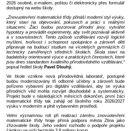
2026 osobně, e-mailem, poštou či elektronicky přes formulář
dostupný na webu školy.
„Znovuotevření matematické třídy přináší moderní styl výuky,
který staví na objevování, pokusech a práci s reálnými
situacemi. Žáci budou pozorovat přírodní jevy, vytvářet
hypotézy a provádět experimenty, aby svět poznávali aktivně
a v souvislostech. Tento způsob vzdělávání rozvíjí logické
myšlení, tvořivost i schopnost spolupráce a zároveň děti
připravuje na budoucí studium na víceletých gymnáziích či
technicky zaměřených středních školách. Škola staví na
badatelsky orientované výuce a praktických činnostech, které
jsou dnes standardem kvalitního přírodovědného vzdělávání,“
popsal ředitel školy
Pavel Dlouhý.
Ve škole vznikne nová přírodovědná laboratoř, postupně
budou modernizovány tři odborné učebny a zároveň bude
pořízeno vybavení pro digitální vzdělávání, aby se výuka
přírodních věd mohla rozvíjet dlouhodobě a systematicky.
Projekt bude v následujících měsících dokončen, první žáci
matematické třídy tak zahájí od školního roku 2026/2027
výuku v moderním a plně vybaveném prostředí.
Velmi významnou roli při realizaci záměru znovuotevření
matematické třídy hraje přímá podpora města Zlína jako
zřizovatele školy. Jeho vedení rozhodlo o podpoře projektu
částkou ve výši bezmála 3,8 milionu korun.