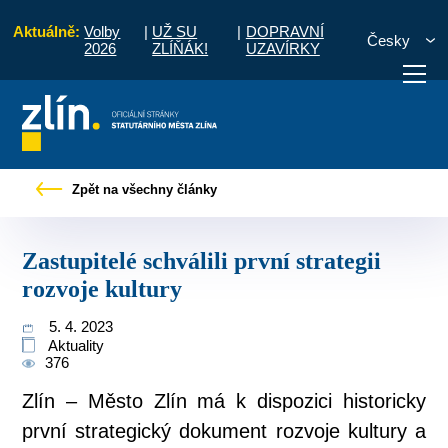
Aktuálně:
Volby
|
UŽ SU
|
DOPRAVNÍ
Česky
2026
ZLÍŇÁK!
UZAVÍRKY
Tiskové zprávy
Zastupitelé schválili první strategii rozvoje kultury
Zpět na všechny články
otřebuji vyřídit
Potřebuji zaplatit
Diskuzní fór
Zastupitelé schválili první strategii
rozvoje kultury
5. 4. 2023
Aktuality
376
Zlín – Město Zlín má k dispozici historicky
první strategický dokument rozvoje kultury a