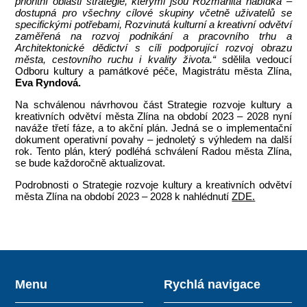
prioritní oblasti strategie, kterými jsou Rozmanitá nabídka –
dostupná pro všechny cílové skupiny včetně uživatelů se
specifickými potřebami, Rozvinutá kulturní a kreativní odvětví
zaměřená na rozvoj podnikání a pracovního trhu a
Architektonické dědictví s cíli podporující rozvoj obrazu
města, cestovního ruchu i kvality života.“
sdělila vedoucí
Odboru kultury a památkové péče, Magistrátu města Zlína,
Eva Ryndová.
Na schválenou návrhovou část Strategie rozvoje kultury a
kreativních odvětví města Zlína na období 2023 – 2028 nyní
naváže třetí fáze, a to akční plán. Jedná se o implementační
dokument operativní povahy – jednoletý s výhledem na další
rok. Tento plán, který podléhá schválení Radou města Zlína,
se bude každoročně aktualizovat.
Podrobnosti o Strategie rozvoje kultury a kreativních odvětví
města Zlína na období 2023 – 2028 k nahlédnutí
ZDE.
Menu
Rychlá navigace