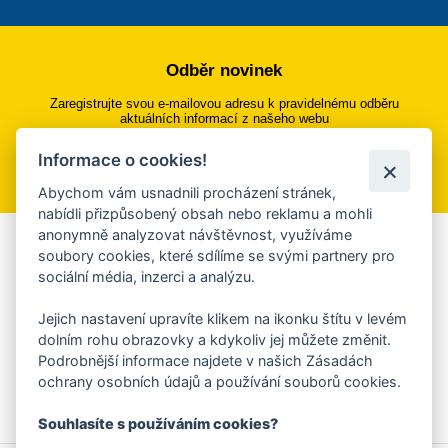
Odběr novinek
Zaregistrujte svou e-mailovou adresu k pravidelnému odběru
aktuálních informací z našeho webu
Informace o cookies!
Přihlásit se k odběru
Abychom vám usnadnili procházení stránek,
nabídli přizpůsobený obsah nebo reklamu a mohli
anonymně analyzovat návštěvnost, využíváme
Aplikace Mobilní rozhlas
soubory cookies, které sdílíme se svými partnery pro
sociální média, inzerci a analýzu.
Chcete dostávat do svého mobilu či mailu upozornění na
blížící se nebezpečí, odstávky, poruchy a výpadky energií,
Jejich nastavení upravíte klikem na ikonku štítu v levém
ankety, pozvánky na kulturní a sportovní akce?
dolním rohu obrazovky a kdykoliv jej můžete změnit.
Více informací o aplikaci
Podrobnější informace najdete v našich Zásadách
ochrany osobních údajů a používání souborů cookies.
Souhlasíte s používáním cookies?