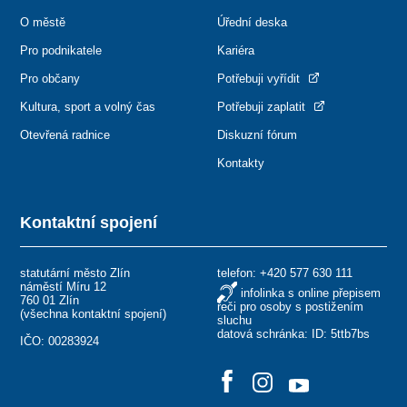
O městě
Úřední deska
Pro podnikatele
Kariéra
Pro občany
Potřebuji vyřídit
Kultura, sport a volný čas
Potřebuji zaplatit
Otevřená radnice
Diskuzní fórum
Kontakty
Kontaktní spojení
statutární město Zlín
telefon:
+420 577 630 111
náměstí Míru 12
infolinka s online přepisem
760 01 Zlín
řeči pro osoby s postižením
(
všechna kontaktní spojení
)
sluchu
datová schránka: ID: 5ttb7bs
IČO: 00283924