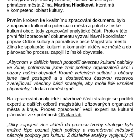
primátora města Zlína,
Martina Hladíková
, která má
v kompetenci oblast kultury.
Prvním krokem ke kvalitnímu zpracování dokumentu bylo
zmapování kulturního potenciálu města a potřeb zlínské
kulturní obce, tedy zpracování analytické části. Proto v této
první fázi zpracování dokumentu vyzval hlavní koordinátor
příprav Odbor kultury a památkové péče Magistrátu města
Zlína ke spolupráci kulturní a komunitní aktéry ve městě a do
plánovacího procesu zapojil i zlínské obyvatele.
„Abychom v dalších letech podpořili diverzitu kulturní nabídky
ve Zlíně, potřebovali jsme znát potřeby organizátorů akcí i
názory našich obyvatel. Kromě veřejných setkání s občany
jsme také postupně a s dostatečnou časovou rezervou
zveřejňovali všechny části strategie, aby mohli lidé vznášet
připomínky,“
dodala náměstkyně.
Na zpracování analytické i návrhové části strategie se podíleli
experti z dalších odborů magistrátu i zřizovaných organizací
města a kraje. Proces zpracování vedli experti na kulturní
plánování ze společnosti
ONplan lab
.
„Díky zapojení více aktérů do procesu tvorby strategie bylo
možné lépe poznat jejich potřeby a nasměrovat městské
nástroje podpory pro kulturu. Z důsledné analýzy vyplynuly tři