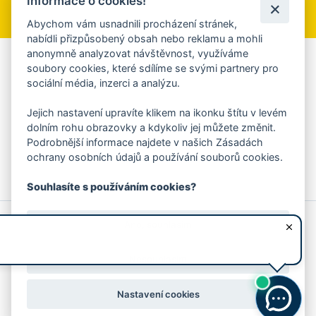
Informace o cookies!
Přihlásit se k odběru
Abychom vám usnadnili procházení stránek,
nabídli přizpůsobený obsah nebo reklamu a mohli
anonymně analyzovat návštěvnost, využíváme
Aplikace Mobilní rozhlas
soubory cookies, které sdílíme se svými partnery pro
sociální média, inzerci a analýzu.
Chcete dostávat do svého mobilu či mailu upozornění na
blížící se nebezpečí, odstávky, poruchy a výpadky energií,
Jejich nastavení upravíte klikem na ikonku štítu v levém
ankety, pozvánky na kulturní a sportovní akce?
dolním rohu obrazovky a kdykoliv jej můžete změnit.
Více informací o aplikaci
Podrobnější informace najdete v našich Zásadách
ochrany osobních údajů a používání souborů cookies.
Souhlasíte s používáním cookies?
© 2026 Magistrát města Zlína
Prohlášení o používání cookies
Ano, souhlasím
všechna práva vyhrazena
Ochrana osobních údajů
Prohlášení o přístupnosti
Podněty k webovým stránkám
Kontakt:
webmaster@zlin.eu
Nesouhlasím
Nastavení cookies