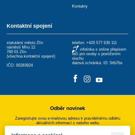
Kontakty
Kontaktní spojení
statutární město Zlín
telefon:
+420 577 630 111
náměstí Míru 12
infolinka s online přepisem
760 01 Zlín
řeči pro osoby s postižením
(
všechna kontaktní spojení
)
sluchu
datová schránka: ID: 5ttb7bs
IČO: 00283924
Odběr novinek
Zaregistrujte svou e-mailovou adresu k pravidelnému odběru
aktuálních informací z našeho webu