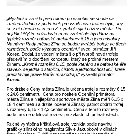
„Myšlenka vznikla před rokem po všeobecné shodě na
změnu. Jednou z podmínek pro vznik nové trofeje bylo, aby
se v ní objevilo písmeno Z, symbolizující název města. Tím
nejdůležitějším požadavkem na vzhled ale byl důraz na
typický rozměr baťovské architektury 6.15 a jeho násobky.
Na návrh Rady města Zlína se budou vyrábět trofeje ve třech
rozměrech, podle významu ocenění,“
uvedl primátor
Jiří
Korec
. Dodal, že vedení města šlo při tvorbě nové trofeje
především o dodržení konceptu, který se prolíná městem
Zlínem.
„Kromě rozměru 6.15, podle kterého se baťovské éře
stavělo, se jedná o stabilitu, čistotu a jednoduchost linií, které
představuje právě Baťův mrakodrap,“
vysvětlil primátor
Korec
.
Pro držitele Ceny města Zlína je určena trofej s rozměry 6,15
x 24,6 centimetru. Cena pro nositele Ocenění primátora
města Zlína a Nejlepšího sportovce města Zlína měří 6,15 x
18,4 centimetru a držitel ocenění Zlínský patriot obdrží trofej
s rozměry 6,15 x 12,3 centimetru. Cenu s těmito rozměry
bude možné udělovat rovněž při zvláštních příležitostech.
Ručně vyráběná křišťálová trofej vznikla podle návrhu
grafičky zlínského magistrátu Silvie Jakubkové v dílnách