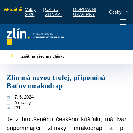
Aktuálně:
Volby
|
UŽ SU
|
DOPRAVNÍ
Česky
2026
ZLÍŇÁK!
UZAVÍRKY
y
Tiskové zprávy
Zlín má novou trofej, připomíná Baťův mrakodrap
Zpět na všechny články
otřebuji vyřídit
Potřebuji zaplatit
Diskuzní fór
Zlín má novou trofej, připomíná
Baťův mrakodrap
7. 6. 2024
Aktuality
231
Je z broušeného českého křišťálu, má tvar
připomínající zlínský mrakodrap a při