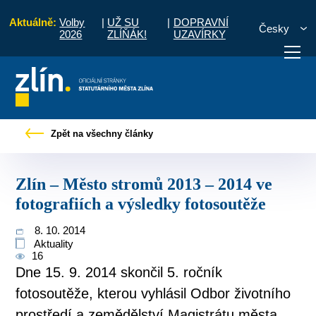
Aktuálně:
Volby
|
UŽ SU
|
DOPRAVNÍ
Česky
2026
ZLÍŇÁK!
UZAVÍRKY
Zlín – Město stromů 2013 – 2014 ve fotografiích a výsledky fotosoutěže
Zpět na všechny články
otřebuji vyřídit
Potřebuji zaplatit
Diskuzní fór
Zlín – Město stromů 2013 – 2014 ve
fotografiích a výsledky fotosoutěže
8. 10. 2014
Aktuality
16
Dne 15. 9. 2014 skončil 5. ročník
fotosoutěže, kterou vyhlásil Odbor životního
prostředí a zemědělství Magistrátu města