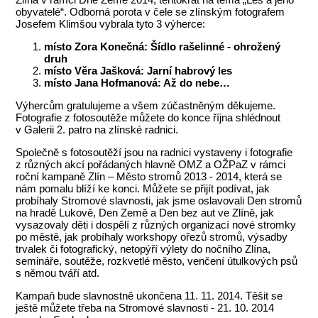
obyvatelé“. Odborná porota v čele se zlínským fotografem
Josefem Klimšou vybrala tyto 3 výherce:
místo Zora Konečná: Šídlo rašelinné - ohrožený
druh
místo Věra Jašková: Jarní habrový les
místo Jana Hofmanová: Až do nebe…
Výhercům gratulujeme a všem zúčastněným děkujeme.
Fotografie z fotosoutěže můžete do konce října shlédnout
v Galerii 2. patro na zlínské radnici.
Společně s fotosoutěží jsou na radnici vystaveny i fotografie
z různých akcí pořádaných hlavně OMZ a OŽPaZ v rámci
roční kampaně Zlín – Město stromů 2013 - 2014, která se
nám pomalu blíží ke konci. Můžete se přijít podívat, jak
probíhaly Stromové slavnosti, jak jsme oslavovali Den stromů
na hradě Lukově, Den Země a Den bez aut ve Zlíně, jak
vysazovaly děti i dospělí z různých organizací nové stromky
po městě, jak probíhaly workshopy ořezů stromů, výsadby
trvalek či fotografický, netopýří výlety do nočního Zlína,
semináře, soutěže, rozkvetlé město, venčení útulkových psů
s němou tváří atd.
Kampaň bude slavnostně ukončena 11. 11. 2014. Těšit se
ještě můžete třeba na Stromové slavnosti - 21. 10. 2014