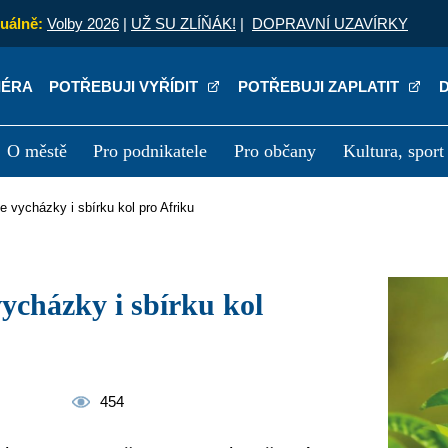
uálně:
Volby 2026
|
UŽ SU ZLÍŇÁK!
|
DOPRAVNÍ UZAVÍRKY
IÉRA
POTŘEBUJI VYŘÍDIT
POTŘEBUJI ZAPLATIT
O městě
Pro podnikatele
Pro občany
Kultura, sport
a
Kariéra
P
e vycházky i sbírku kol pro Afriku
454