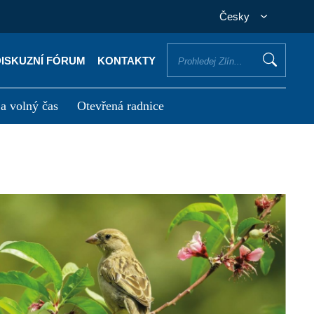
Česky
DISKUZNÍ FÓRUM
KONTAKTY
 a volný čas
Otevřená radnice
otřebuji vyřídit
Potřebuji zaplatit