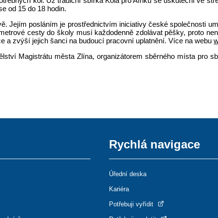
řebných kol. Už tradiční sbírka Kola pro Afriku se uskuteční ve stř
se od 15 do 18 hodin.
vě. Jejím posláním je prostřednictvím iniciativy české společnosti 
metrové cesty do školy musí každodenně zdolávat pěšky, proto není v
ce a zvýší jejich šanci na budoucí pracovní uplatnění. Více na webu
w
lství Magistrátu města Zlína, organizátorem sběrného místa pro sb
Rychlá navigace
Úřední deska
Kariéra
Potřebuji vyřídit