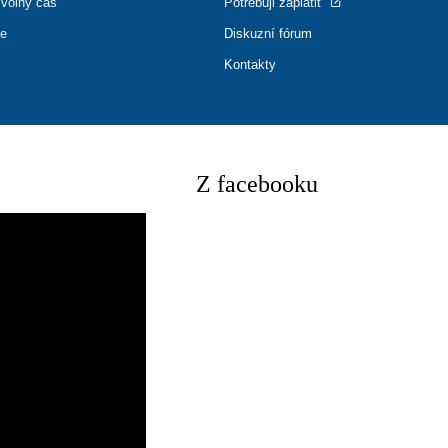
 volný čas
Potřebuji zaplatit
ce
Diskuzní fórum
Kontakty
Z facebooku