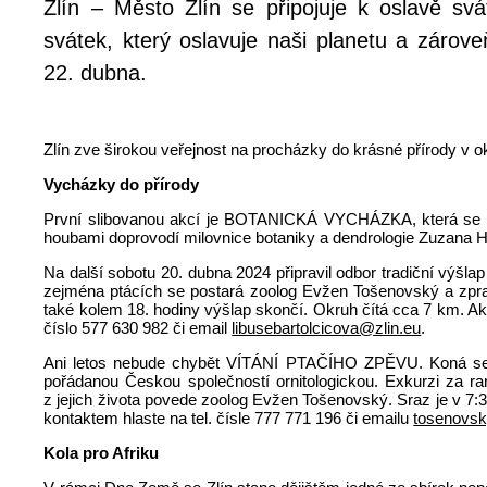
Zlín – Město Zlín se připojuje k oslavě s
svátek, který oslavuje naši planetu a zárove
22. dubna.
Zlín zve širokou veřejnost na procházky do krásné přírody v oko
Vycházky do přírody
První slibovanou akcí je BOTANICKÁ VYCHÁZKA, která se
houbami doprovodí milovnice botaniky a dendrologie Zuzana Ho
Na další sobotu 20. dubna 2024 připravil odbor tradiční v
zejména ptácích se postará zoolog Evžen Tošenovský a zprac
také kolem 18. hodiny výšlap skončí. Okruh čítá cca 7 km. Akc
číslo 577 630 982 či email
libusebartolcicova@zlin.eu
.
Ani letos nebude chybět VÍTÁNÍ PTAČÍHO ZPĚVU. Koná se v 
pořádanou Českou společností ornitologickou. Exkurzi za 
z jejich života povede zoolog Evžen Tošenovský. Sraz je v 7:
kontaktem hlaste na tel. čísle 777 771 196 či emailu
tosenovsk
Kola pro Afriku