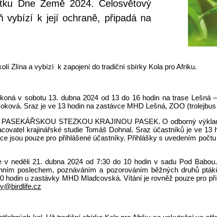
vátku Dne Země 2024. Celosvětový
ň vybízí k její ochraně, připadá na
lí Zlína a vybízí k zapojení do tradiční sbírky Kola pro Afriku.
 koná
v sobotu 13. dubna 2024 od 13 do 16 hodin na trase Lešná –
ková. Sraz je ve 13 hodin na zastávce MHD Lešná, ZOO (trolejbus č.
ýšlap PASEKÁŘSKOU STEZKOU KRAJINOU PASEK. O odborný výklad o k
ovatel krajinářské studie Tomáš Dohnal. Sraz účastníků je ve 13 
e jsou pouze pro přihlášené účastníky. Přihlášky s uvedením počtu p
neděli 21. dubna 2024 od 7:30 do 10 hodin v sadu Pod Babou. Vy
ranním poslechem, poznáváním a pozorováním běžných druhů pták
30 hodin u zastávky MHD Mladcovská. Vítání je rovněž pouze pro př
y@birdlife.cz