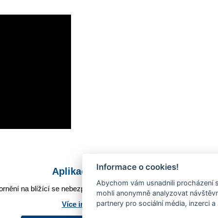
Informace o cookies!
Aplikace Mobilní rozhlas
Abychom vám usnadnili procházení s
rnění na blížící se nebezpečí, odstávky, poruchy a výpadky energií,
mohli anonymně analyzovat návštěvno
partnery pro sociální média, inzerci a
Více informací o aplikaci