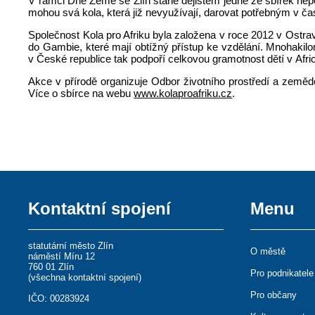
V rámci Dne Země se Zlín stane dějištěm jedné ze sbírek nepot
mohou svá kola, která již nevyužívají, darovat potřebným v ča
Společnost Kola pro Afriku byla založena v roce 2012 v Ostra
do Gambie, které mají obtížný přístup ke vzdělání. Mnohakilo
v České republice tak podpoří celkovou gramotnost dětí v Afri
Akce v přírodě organizuje Odbor životního prostředí a zemědě
Více o sbírce na webu
www.kolaproafriku.cz
.
Kontaktní spojení
Menu
statutární město Zlín
O městě
náměstí Míru 12
760 01 Zlín
Pro podnikatele
(
všechna kontaktní spojení
)
Pro občany
IČO: 00283924