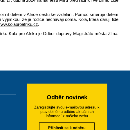
edu 17. dubna 2024 na náměstí Míru před radnicí ve Zlíně. Lidé
umožnit dětem v Africe cestu ke vzdělání. Pomoc směřuje dětem
ýjimkou, že je rodiče nechávají doma. Kola, která darují lidé
ww.kolaproafriku.cz
.
írku Kola pro Afriku je Odbor dopravy Magistrátu města Zlína.
Odběr novinek
Zaregistrujte svou e-mailovou adresu k
pravidelnému odběru aktuálních
informací z našeho webu
Přihlásit se k odběru