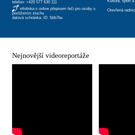
Kultura, sport a
telefon:
+420 577 630 111
infolinka s online přepisem řeči pro osoby s
Otevřená radni
postižením sluchu
datová schránka: ID: 5ttb7bs
Nejnovější videoreportáže