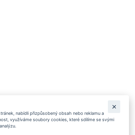
tránek, nabídli přizpůsobený obsah nebo reklamu a
 ankety, pozvánky na kulturní a sportovní akce?
st, využíváme soubory cookies, které sdílíme se svými
 analýzu.