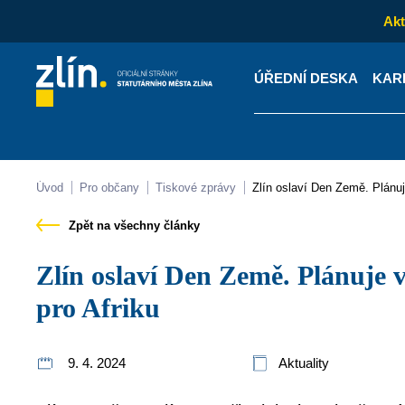
Akt
ÚŘEDNÍ DESKA
KAR
Kontakty
Úřední desk
Úvod
Pro občany
Tiskové zprávy
Zlín oslaví Den Země. Plánuj
Zpět na všechny články
Zlín oslaví Den Země. Plánuje vycházky i sbírku kol
pro Afriku
9. 4. 2024
Aktuality