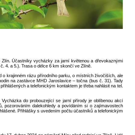
 Zlín. Účastníky vycházky za jarní květenou a dřevokaznými
 4. a 5.). Trasa o délce 6 km skončí ve Zlíně.
rajinném rázu přírodního parku, o místních živočiších, ale
hodin na zastávce MHD Jaroslavice – točna (bus č. 31). Tady
řihlášených a telefonickým kontaktem je třeba nahlásit na tel.
cházka do probouzející se jarní přírody je oblíbenou akcí
ů, pozorováním dalekohledy a povídáním si o zajímavostech
ihlášené. Přihlášky s uvedením počtu účastníků a telefonickým