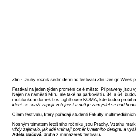
Zlín - Druhý ročník sedmidenního festivalu Zlin Design Week 
Festival na jeden týden promění celé město. Připraveny jsou v
Nejen na náměstí Míru, ale také na parkovišti u 34. a 64. bu
multifunkční domek tzv. Lighthouse KOMA, kde budou probíhat k
které se snaží zapojit veřejnost a nutí je zamyslet se nad hodn
Cílem festivalu, který pořádají studenti Fakulty multimediálníc
Nosným tématem letošního ročníku jsou Prachy. Vztahu market
vždy zajímalo, jak lidé vnímají poměr kvalitního designu a vyš
Adéla Bačová
, druhá z manažerek festivalu.