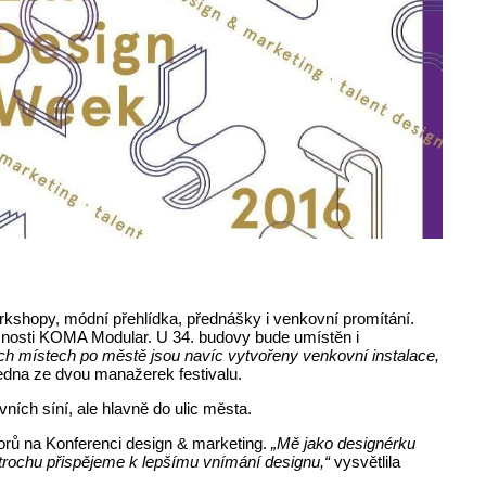
orkshopy, módní přehlídka, přednášky i venkovní promítání.
ečnosti KOMA Modular. U 34. budovy bude umístěn i
ch místech po městě jsou navíc vytvořeny venkovní instalace,
jedna ze dvou manažerek festivalu.
vních síní, ale hlavně do ulic města.
orů na Konferenci design & marketing.
„Mě jako designérku
i trochu přispějeme k lepšímu vnímání designu,“
vysvětlila