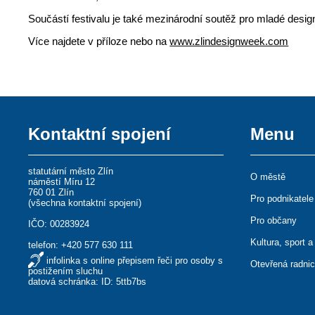
Součástí festivalu je také mezinárodní soutěž pro mladé desi
Více najdete v příloze nebo na
www.zlindesignweek.com
Kontaktní spojení
Menu
statutární město Zlín
O městě
náměstí Míru 12
760 01 Zlín
Pro podnikatele
(
všechna kontaktní spojení
)
Pro občany
IČO: 00283924
Kultura, sport a
telefon:
+420 577 630 111
infolinka s online přepisem řeči pro osoby s
Otevřená radni
postižením sluchu
datová schránka: ID: 5ttb7bs