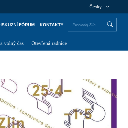
Česky
DISKUZNÍ FÓRUM
KONTAKTY
 a volný čas
Otevřená radnice
otřebuji vyřídit
Potřebuji zaplatit