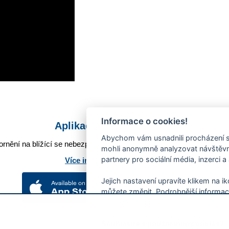
Informace o cookies!
Aplikace Mobilní rozhlas
Abychom vám usnadnili procházení s
rnění na blížící se nebezpečí, odstávky, poruchy a výpadky energií,
mohli anonymně analyzovat návštěvno
partnery pro sociální média, inzerci a
Více informací o aplikaci
Jejich nastavení upravíte klikem na i
můžete změnit. Podrobnější informac
používání souborů cookies.
Souhlasíte s používáním cookies?