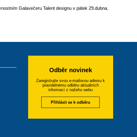
lavnostním Galavečeru Talent designu v pátek 29.dubna.
Odběr novinek
Zaregistrujte svou e-mailovou adresu k
pravidelnému odběru aktuálních
informací z našeho webu
Přihlásit se k odběru