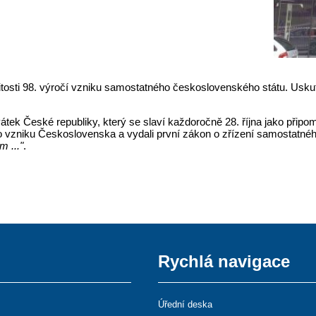
itosti 98. výročí vzniku samostatného československého státu. Uskut
ek České republiky, který se slaví každoročně 28. října jako připom
í o vzniku Československa a vydali první zákon o zřízení samostatnéh
 ..."
.
Rychlá navigace
Úřední deska