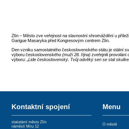
Zlín – Město zve veřejnost na slavnostní shromáždění u přílež
Garigue Masaryka před Kongresovým centrem Zlín.
Den vzniku samostatného československého státu je státní svát
výboru československého
(muži 28. října)
zveřejnili provolán
výboru: „
Lide československý. Tvůj odvěký sen se stal skutkem
Kontaktní spojení
Menu
statutární město Zlín
O městě
náměstí Míru 12