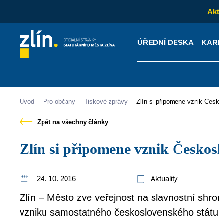
Akt
ÚŘEDNÍ DESKA
KAR
Kontakty
Úřední desk
Úvod
Pro občany
Tiskové zprávy
Zlín si připomene vznik Če
Zpět na všechny články
Zlín si připomene vznik Česko
24. 10. 2016
Aktuality
Zlín – Město zve veřejnost na slavnostní shrom
vzniku samostatného československého státu.