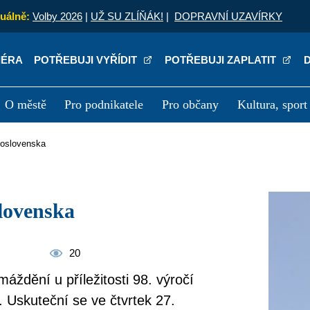
uálně:
Volby 2026
|
UŽ SU ZLÍŇÁK!
|
DOPRAVNÍ UZAVÍRKY
IÉRA
POTŘEBUJI VYŘÍDIT
POTŘEBUJI ZAPLATIT
O městě
Pro podnikatele
Pro občany
Kultura, sport
a
Kariéra
P
skoslovenska
slovenska
20
áždění u příležitosti 98. výročí
 Uskuteční se ve čtvrtek 27.