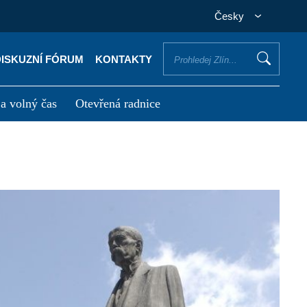
Česky
DISKUZNÍ FÓRUM
KONTAKTY
 a volný čas
Otevřená radnice
otřebuji vyřídit
Potřebuji zaplatit