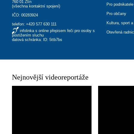
760 01 Zlín
Pro podnikatele
(
všechna kontaktní spojení
)
Pro občany
IČO: 00283924
Kultura, sport a
telefon:
+420 577 630 111
infolinka s online přepisem řeči pro osoby s
Otevřená radni
postižením sluchu
datová schránka: ID: 5ttb7bs
Nejnovější videoreportáže