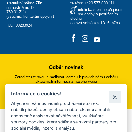
statutární město Zlín
telefon:
+420 577 630 111
náměstí Míru 12
infolinka s online přepisem
760 01 Zlín
řeči pro osoby s postižením
(
všechna kontaktní spojení
)
sluchu
datová schránka: ID: 5ttb7bs
IČO: 00283924
Odběr novinek
Zaregistrujte svou e-mailovou adresu k pravidelnému odběru
aktuálních informací z našeho webu
Informace o cookies!
Přihlásit se k odběru
Abychom vám usnadnili procházení stránek,
nabídli přizpůsobený obsah nebo reklamu a mohli
anonymně analyzovat návštěvnost, využíváme
Aplikace Mobilní rozhlas
soubory cookies, které sdílíme se svými partnery pro
sociální média, inzerci a analýzu.
Chcete dostávat do svého mobilu či mailu upozornění na