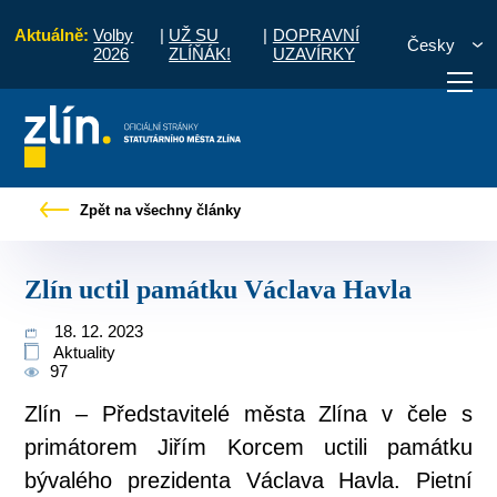
Aktuálně:
Volby
|
UŽ SU
|
DOPRAVNÍ
Česky
2026
ZLÍŇÁK!
UZAVÍRKY
vod
Pro občany
Tiskové zprávy
Zlín uctil památku Václava Havla
Zpět na všechny články
otřebuji vyřídit
Potřebuji zaplatit
Diskuzní fór
Zlín uctil památku Václava Havla
18. 12. 2023
Aktuality
97
Zlín – Představitelé města Zlína v čele s
primátorem Jiřím Korcem uctili památku
bývalého prezidenta Václava Havla. Pietní