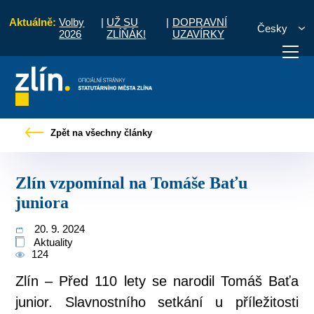
Aktuálně:
Volby
|
UŽ SU
|
DOPRAVNÍ
Česky
2026
ZLÍŇÁK!
UZAVÍRKY
Pro občany
Tiskové zprávy
Zlín vzpomínal na Tomáše Baťu juniora
Zpět na všechny články
otřebuji vyřídit
Potřebuji zaplatit
Diskuzní fór
Zlín vzpomínal na Tomáše Baťu
juniora
20. 9. 2024
Aktuality
124
Zlín – Před 110 lety se narodil Tomáš Baťa
junior. Slavnostního setkání u příležitosti