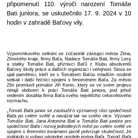
připomenutí 110. výročí narození Tomáše
Bati juniora, se uskutečnilo 17. 9. 2024 v 10
hodin v zahradě Baťovy vily.
Vzpomínkového setkání se zúčastnili zástupci města Zlína,
Zlínského kraje, firmy Baťa, Nadace Tomáše Bati, firmy Lesy
a statky Tomáše Bati, příznivci Baťů z Klubu absolventů
Baťovy školy práce a dalších organizací i veřejnost. Slova se
ujali pamětníci, kteří se s Tomášem Baťou mladším osobně
setkali i další řečníci spojení s fenoménem Baťa. Za město
Zlín promluvil primátor Jiří Korec, který se ve svém projevu
netajil obdivem k práci Tomáše Bati juniora, pod jehož
vedením dosáhla firma Baťa svého největšího celosvětového
rozmachu.
„
Tomáš Baťa junior se zasloužil o významný růst společnosti
Baťa po celém světě a navázal tak na svého otce. Význam
Tomáše Bati, Jana Antonína Bati a Tomáše Bati juniora pro
společnost Baťa i rozvoj jednotlivých měst po celém světě ve
spojení s firemními továrnami jasně potvrzuje skutečnost, že
málokdo si vybaví následné nositele jména Baťa. Tomáš Baťa