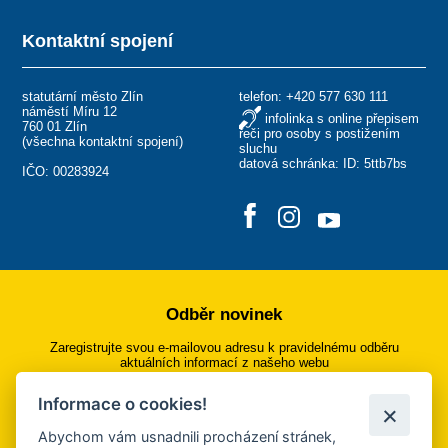
Kontaktní spojení
statutární město Zlín
telefon:
+420 577 630 111
náměstí Míru 12
infolinka s online přepisem
760 01 Zlín
řeči pro osoby s postižením
(
všechna kontaktní spojení
)
sluchu
datová schránka: ID: 5ttb7bs
IČO: 00283924
Odběr novinek
Zaregistrujte svou e-mailovou adresu k pravidelnému odběru
aktuálních informací z našeho webu
Informace o cookies!
Přihlásit se k odběru
Abychom vám usnadnili procházení stránek,