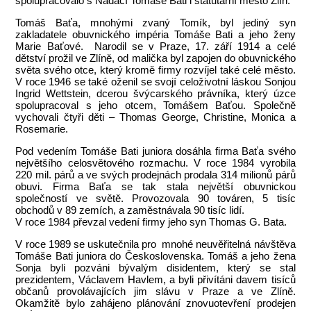
spolupracovalo s Nadací Tomáše Bati i statutární město Zlín.
Tomáš Baťa, mnohými zvaný Tomík, byl jediný syn
zakladatele obuvnického impéria Tomáše Bati a jeho ženy
Marie Baťové. Narodil se v Praze, 17. září 1914 a celé
dětství prožil ve Zlíně, od malička byl zapojen do obuvnického
světa svého otce, který kromě firmy rozvíjel také celé město.
V roce 1946 se také oženil se svojí celoživotní láskou Sonjou
Ingrid Wettstein, dcerou švýcarského právníka, který úzce
spolupracoval s jeho otcem, Tomášem Baťou. Společně
vychovali čtyři děti – Thomas George, Christine, Monica a
Rosemarie.
Pod vedením Tomáše Bati juniora dosáhla firma Baťa svého
největšího celosvětového rozmachu. V roce 1984 vyrobila
220 mil. párů a ve svých prodejnách prodala 314 milionů párů
obuvi. Firma Baťa se tak stala největší obuvnickou
společností ve světě. Provozovala 90 továren, 5 tisíc
obchodů v 89 zemích, a zaměstnávala 90 tisíc lidí.
V roce 1984 převzal vedení firmy jeho syn Thomas G. Bata.
V roce 1989 se uskutečnila pro mnohé neuvěřitelná návštěva
Tomáše Bati juniora do Československa. Tomáš a jeho žena
Sonja byli pozváni bývalým disidentem, který se stal
prezidentem, Václavem Havlem, a byli přivítáni davem tisíců
občanů provolávajících jim slávu v Praze a ve Zlíně.
Okamžitě bylo zahájeno plánování znovuotevření prodejen