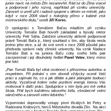
junior navíc na město Zlín nezanevřel. Rád se do Zlína vracel
a podporoval i jeho rozvoj, například při vzniku univerzity.
Zároveň si uměl užít i radosti spojené s děním ve městě, jako
když v roce 2004 slavil s hokejisty přímo v kabině zisk
mistrovského titulu,“
uvedl
Jiří Korec.
O spolupráci s Tomášem Baťou mladším při vzniku
Univerzity Tomáše Bati hovořil zakladatel a bývalý rektor
univerzity Petr Sáha. Založení univerzity aktivně podporoval
právě Tomáš Baťa jr., který souhlasil s tím, aby škola nesla
jméno jeho otce, a až do své smrti v roce 2008 působil jako
předseda správní rady zlínské univerzity. Na vznik Nadace
Tomáše Bati a na juniora Baťu coby svého šéfa pak
zavzpomínal i její dlouholetý ředitel
Pavel Velev
, který mimo
jiné řekl:
„
Pan Tomáš Baťa byl silná osobnost s přirozenou autoritou a
respektem. Při jednání s ním dovedl vždycky ocenit Vaši
práci a zajímalo ho, co a jak děláte a jaké plánujete budoucí
aktivity. Vyzařoval kolem sebe pozitivní energii, kterou Vás
motivoval k další práci. Spolupráce s ním byla pro mě velká
škola. Přál bych každému takového šéfa, všeobecně velmi
náročného a zároveň velmi lidského.“
Vzpomínání doprovodily vstupy písní třicátých let Petry a
Radovana Králových, herců Městského divadla Zlín. Na akci