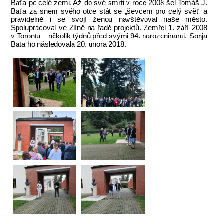
Baťa po celé zemi. Až do své smrti v roce 2008 šel Tomáš J.
Baťa za snem svého otce stát se „ševcem pro celý svět“ a
pravidelně i se svojí ženou navštěvoval naše město.
Spolupracoval ve Zlíně na řadě projektů. Zemřel 1. září 2008
v Torontu – několik týdnů před svými 94. narozeninami. Sonja
Bata ho následovala 20. února 2018.