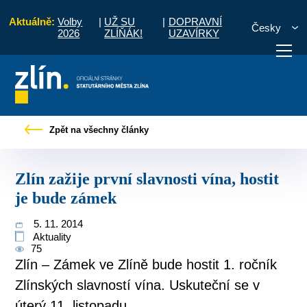
Aktuálně:
Volby
|
UŽ SU
|
DOPRAVNÍ
Česky
2026
ZLÍŇÁK!
UZAVÍRKY
Tiskové zprávy
Zlín zažije první slavnosti vína, hostit je bude zámek
Zpět na všechny články
otřebuji vyřídit
Potřebuji zaplatit
Diskuzní fór
Zlín zažije první slavnosti vína, hostit
je bude zámek
5. 11. 2014
Aktuality
75
Zlín – Zámek ve Zlíně bude hostit 1. ročník
Zlínských slavností vína. Uskuteční se v
úterý 11. listopadu.