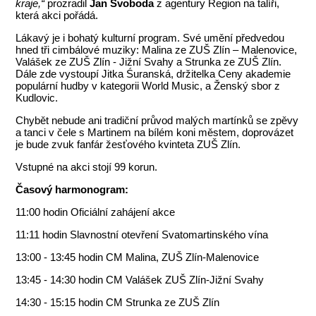
kraje,“
prozradil
Jan Svoboda
z agentury Region na talíři,
která akci pořádá.
Lákavý je i bohatý kulturní program. Své umění předvedou
hned tři cimbálové muziky: Malina ze ZUŠ Zlín – Malenovice,
Valášek ze ZUŠ Zlín - Jižní Svahy a Strunka ze ZUŠ Zlín.
Dále zde vystoupí Jitka Śuranská, držitelka Ceny akademie
populární hudby v kategorii World Music, a Ženský sbor z
Kudlovic.
Chybět nebude ani tradiční průvod malých martínků se zpěvy
a tanci v čele s Martinem na bílém koni městem, doprovázet
je bude zvuk fanfár žesťového kvinteta ZUŠ Zlín.
Vstupné na akci stojí 99 korun.
Časový harmonogram:
11:00 hodin Oficiální zahájení akce
11:11 hodin Slavnostní otevření Svatomartinského vína
13:00 - 13:45 hodin CM Malina, ZUŠ Zlín-Malenovice
13:45 - 14:30 hodin CM Valášek ZUŠ Zlín-Jižní Svahy
14:30 - 15:15 hodin CM Strunka ze ZUŠ Zlín