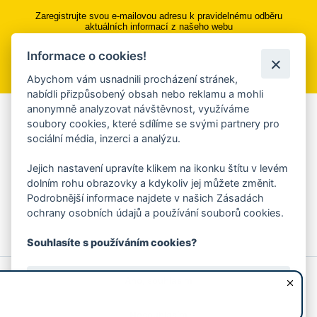
Zaregistrujte svou e-mailovou adresu k pravidelnému odběru
aktuálních informací z našeho webu
Informace o cookies!
Přihlásit se k odběru
Abychom vám usnadnili procházení stránek,
nabídli přizpůsobený obsah nebo reklamu a mohli
anonymně analyzovat návštěvnost, využíváme
Aplikace Mobilní rozhlas
soubory cookies, které sdílíme se svými partnery pro
sociální média, inzerci a analýzu.
Chcete dostávat do svého mobilu či mailu upozornění na
blížící se nebezpečí, odstávky, poruchy a výpadky energií,
Jejich nastavení upravíte klikem na ikonku štítu v levém
ankety, pozvánky na kulturní a sportovní akce?
dolním rohu obrazovky a kdykoliv jej můžete změnit.
Více informací o aplikaci
Podrobnější informace najdete v našich Zásadách
ochrany osobních údajů a používání souborů cookies.
Souhlasíte s používáním cookies?
© 2026 Magistrát města Zlína
Prohlášení o používání cookies
Ano, souhlasím
všechna práva vyhrazena
Ochrana osobních údajů
Prohlášení o přístupnosti
Podněty k webovým stránkám
Kontakt:
webmaster@zlin.eu
Nesouhlasím