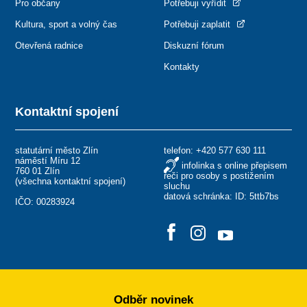
Pro občany
Potřebuji vyřídit
Kultura, sport a volný čas
Potřebuji zaplatit
Otevřená radnice
Diskuzní fórum
Kontakty
Kontaktní spojení
statutární město Zlín
telefon:
+420 577 630 111
náměstí Míru 12
infolinka s online přepisem
760 01 Zlín
řeči pro osoby s postižením
(
všechna kontaktní spojení
)
sluchu
datová schránka: ID: 5ttb7bs
IČO: 00283924
Odběr novinek