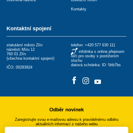
Kontakty
Kontaktní spojení
statutární město Zlín
telefon:
+420 577 630 111
náměstí Míru 12
infolinka s online přepisem
760 01 Zlín
řeči pro osoby s postižením
(
všechna kontaktní spojení
)
sluchu
datová schránka: ID: 5ttb7bs
IČO: 00283924
Odběr novinek
Zaregistrujte svou e-mailovou adresu k pravidelnému odběru
aktuálních informací z našeho webu