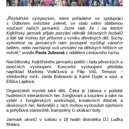
„Řezbářské sympozium, které pořádáme ve spolupráci
s Odborem městské zeleně, se stalo velmi oblíbenou
součástí našich jarmarků. Jsme rádi, že i na letošní
Kejklířský jarmark přijalo pozvání několik šikovných řezbářů
a lidé tak mohou být přítomni u vzniku dřevěných děl. Sochy
vytvořené na jarmarcích nám postupně rozšiřují vánoční
betlém, nebo nacházejí svá umístění na dětských hřištích ve
městě,
“ uvedla
Pavla Julinová
z oddělení cestovního ruchu.
Návštěvníky Kejklířského jarmarku potěší i řada pěveckých a
tanečních vystoupení. Koncertní vystoupení přislíbila
například Markéta Vodičková a Filip Vítů, Tempus –
středověký rock, Jarda Bobowski & Kamil Dyják a spol. a
Eliška Lajdová.
Organizátoři mysleli také děti. Čeká je zábava v podobě
hudebních interaktivních her, žonglování a kouzlení a také na
výběr z žonglérských workshopů, kreativních dílniček a
deskových her. Aktivnější z nich mohou vyzkoušet sportovní
a pohybová stanoviště, trampolíny či skákací boty.
Jarmark ukončí v sobotu v 18 hodin diskotéka DJ Luďka
Malára.