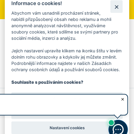
Informace o cookies!
Přihlásit se k odběru
Abychom vám usnadnili procházení stránek,
nabídli přizpůsobený obsah nebo reklamu a mohli
anonymně analyzovat návštěvnost, využíváme
Aplikace Mobilní rozhlas
soubory cookies, které sdílíme se svými partnery pro
sociální média, inzerci a analýzu.
Chcete dostávat do svého mobilu či mailu upozornění na
blížící se nebezpečí, odstávky, poruchy a výpadky energií,
Jejich nastavení upravíte klikem na ikonku štítu v levém
ankety, pozvánky na kulturní a sportovní akce?
dolním rohu obrazovky a kdykoliv jej můžete změnit.
Více informací o aplikaci
Podrobnější informace najdete v našich Zásadách
ochrany osobních údajů a používání souborů cookies.
Souhlasíte s používáním cookies?
© 2026 Magistrát města Zlína
Prohlášení o používání cookies
Ano, souhlasím
všechna práva vyhrazena
Ochrana osobních údajů
Prohlášení o přístupnosti
Podněty k webovým stránkám
Kontakt:
webmaster@zlin.eu
Nesouhlasím
Nastavení cookies