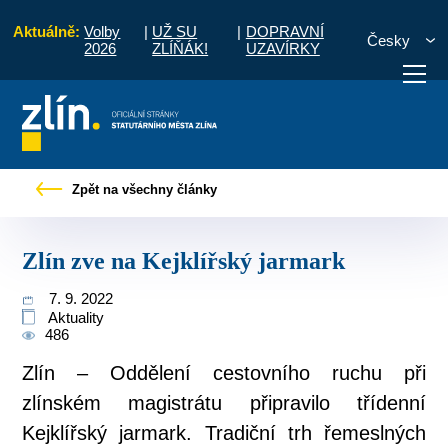
Aktuálně:
Volby
|
UŽ SU
|
DOPRAVNÍ
Česky
2026
ZLÍŇÁK!
UZAVÍRKY
Úvod
Pro občany
Tiskové zprávy
Zlín zve na Kejklířský jarmark
Zpět na všechny články
otřebuji vyřídit
Potřebuji zaplatit
Diskuzní fór
Zlín zve na Kejklířský jarmark
7. 9. 2022
Aktuality
486
Zlín – Oddělení cestovního ruchu při
zlínském magistrátu připravilo třídenní
Kejklířský jarmark. Tradiční trh řemeslných