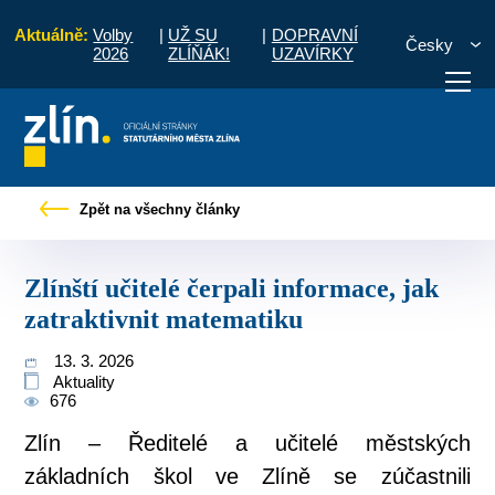
Aktuálně:
Volby
|
UŽ SU
|
DOPRAVNÍ
Česky
2026
ZLÍŇÁK!
UZAVÍRKY
vé zprávy
Zlínští učitelé čerpali informace, jak zatraktivnit matematiku
Zpět na všechny články
otřebuji vyřídit
Potřebuji zaplatit
Diskuzní fór
Zlínští učitelé čerpali informace, jak
zatraktivnit matematiku
13. 3. 2026
Aktuality
676
Zlín – Ředitelé a učitelé městských
základních škol ve Zlíně se zúčastnili