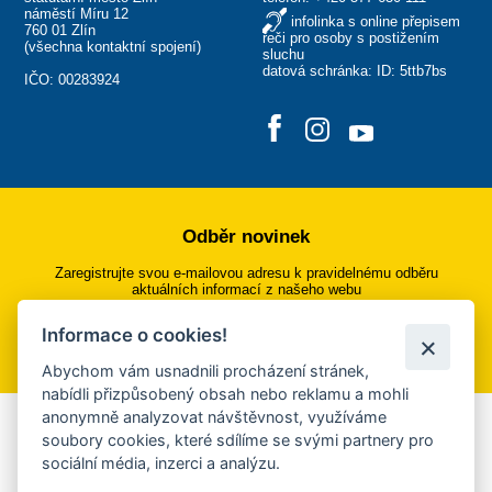
náměstí Míru 12
infolinka s online přepisem
760 01 Zlín
řeči pro osoby s postižením
(
všechna kontaktní spojení
)
sluchu
datová schránka: ID: 5ttb7bs
IČO: 00283924
Odběr novinek
Zaregistrujte svou e-mailovou adresu k pravidelnému odběru
aktuálních informací z našeho webu
Informace o cookies!
Přihlásit se k odběru
Abychom vám usnadnili procházení stránek,
nabídli přizpůsobený obsah nebo reklamu a mohli
anonymně analyzovat návštěvnost, využíváme
Aplikace Mobilní rozhlas
soubory cookies, které sdílíme se svými partnery pro
sociální média, inzerci a analýzu.
Chcete dostávat do svého mobilu či mailu upozornění na
blížící se nebezpečí, odstávky, poruchy a výpadky energií,