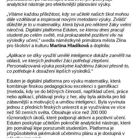
analytické nástroje pro efektivnější plánování výuky.
„Vítáme každou příležitost, kdy se učitelé našich škol mohou
dále vzdělávat a inspirovat novými metodami výuky. Zvlášť
důležité je to u matematiky, která bývá pro některé žáky velmi
náročná. Digitální platforma Eduten, se kterou dnes pracují
studenti po celém světě, má prokazatelně pozitivní vliv na
výsledky učení,“
uvedla náměstkyně primátora města Zlína
pro školství a kulturu
Martina Hladíková
a doplnila:
„Aplikace se díky využití umělé inteligence dokáže zaměřit na
oblasti, ve kterých jednotliví žáci potřebují zlepšení.
Personalizovaná výuka poskytne každému žákovi přesně to,
co potřebuje k dosažení lepších výsledků.“
Eduten je digitální platforma pro výuku matematiky, která
kombinuje finskou pedagogickou excelenci s gamifikací
(metoda, kdy se do běžných činností, například učení, práce
nebo aplikací, přidávají prvky z
her, aby byla aktivita pro lidi
zábavnější a motivující) a umělou inteligencí. Byla vyvinuta
jednou z předních finských univerzit a je využívána ve více
než 50 zemích světa. Obsahuje více než 200 000
různorodých úkolů, které podporují aktivní a pozitivní učení.
Eduten poskytuje učitelům pokročilé analytické nástroje, které
jim pomáhají lépe porozumět studentům. Platforma je
přizpůsobitelná jakémukoli učebnímu plánu a je dostupná v