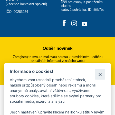
760 01 Zlín
řeči pro osoby s postižením
(
všechna kontaktní spojení
)
sluchu
datová schránka: ID: 5ttb7bs
IČO: 00283924
Odběr novinek
Zaregistrujte svou e-mailovou adresu k pravidelnému odběru
aktuálních informací z našeho webu
Informace o cookies!
Přihlásit se k odběru
Abychom vám usnadnili procházení stránek,
nabídli přizpůsobený obsah nebo reklamu a mohli
anonymně analyzovat návštěvnost, využíváme
Aplikace Mobilní rozhlas
soubory cookies, které sdílíme se svými partnery pro
sociální média, inzerci a analýzu.
Chcete dostávat do svého mobilu či mailu upozornění na
blížící se nebezpečí, odstávky, poruchy a výpadky energií,
Jejich nastavení upravíte klikem na ikonku štítu v levém
ankety, pozvánky na kulturní a sportovní akce?