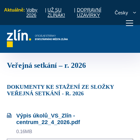
Aktuálně:
Volby
|
UŽ SU
|
DOPRAVNÍ
Česky
2026
ZLÍŇÁK!
UZAVÍRKY
ntrum
Zápisy a úkoly ze setkání s občany
Veřejná setkání – r. 2026
otřebuji vyřídit
Potřebuji zaplatit
Diskuzní fór
Veřejná setkání – r. 2026
DOKUMENTY KE STAŽENÍ ZE SLOŽKY
VEŘEJNÁ SETKÁNÍ - R. 2026
Výpis úkolů_VS_Zlín -
centrum_22_4_2026.pdf
0.16MB