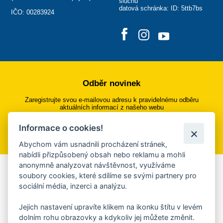
sluchu
datová schránka: ID: 5ttb7bs
IČO: 00283924
Odběr novinek
Zaregistrujte svou e-mailovou adresu k pravidelnému odběru
aktuálních informací z našeho webu
Informace o cookies!
Přihlásit se k odběru
Abychom vám usnadnili procházení stránek,
nabídli přizpůsobený obsah nebo reklamu a mohli
anonymně analyzovat návštěvnost, využíváme
Aplikace Mobilní rozhlas
soubory cookies, které sdílíme se svými partnery pro
sociální média, inzerci a analýzu.
Chcete dostávat do svého mobilu či mailu upozornění na
blížící se nebezpečí, odstávky, poruchy a výpadky energií,
Jejich nastavení upravíte klikem na ikonku štítu v levém
ankety, pozvánky na kulturní a sportovní akce?
dolním rohu obrazovky a kdykoliv jej můžete změnit.