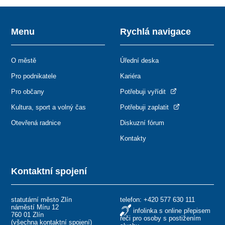
Menu
Rychlá navigace
O městě
Úřední deska
Pro podnikatele
Kariéra
Pro občany
Potřebuji vyřídit
Kultura, sport a volný čas
Potřebuji zaplatit
Otevřená radnice
Diskuzní fórum
Kontakty
Kontaktní spojení
statutární město Zlín
telefon:
+420 577 630 111
náměstí Míru 12
infolinka s online přepisem
760 01 Zlín
řeči pro osoby s postižením
(
všechna kontaktní spojení
)