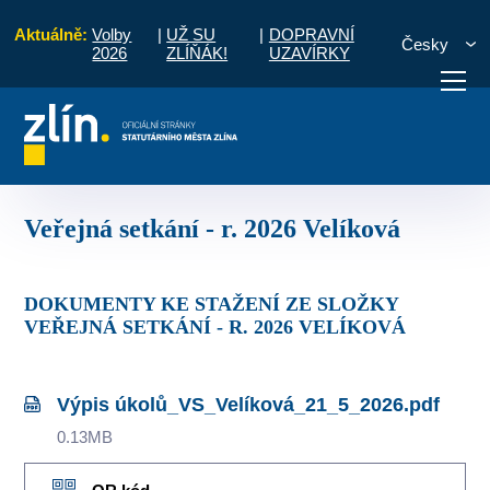
Aktuálně:
Volby
|
UŽ SU
|
DOPRAVNÍ
Česky
2026
ZLÍŇÁK!
UZAVÍRKY
Zápisy a úkoly ze setkání s občany
Veřejná setkání - r. 2026 Velíková
otřebuji vyřídit
Potřebuji zaplatit
Diskuzní fór
Veřejná setkání - r. 2026 Velíková
DOKUMENTY KE STAŽENÍ ZE SLOŽKY
VEŘEJNÁ SETKÁNÍ - R. 2026 VELÍKOVÁ
Výpis úkolů_VS_Velíková_21_5_2026.pdf
0.13MB