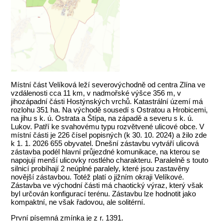
Místní část Velíková leží severovýchodně od centra Zlína ve
vzdálenosti cca 11 km, v nadmořské výšce 356 m, v
jihozápadní části Hostýnských vrchů. Katastrální území má
rozlohu 351 ha. Na východě sousedí s Ostratou a Hrobicemi,
na jihu s k. ú. Ostrata a Štípa, na západě a severu s k. ú.
Lukov. Patří ke svahovému typu rozvětvené ulicové obce. V
místní části je 226 čísel popisných (k 30. 10. 2024) a žilo zde
k 1. 1. 2026 655 obyvatel. Dnešní zástavbu vytváří ulicová
zástavba podél hlavní průjezdné komunikace, na kterou se
napojují menší ulicovky rostlého charakteru. Paralelně s touto
silnicí probíhají 2 neúplné paralely, které jsou zastavěny
novější zástavbou. Totéž platí o jižním okraji Velíkové.
Zástavba ve východní části má chaotický výraz, který však
byl určován konfigurací terénu. Zástavbu lze hodnotit jako
kompaktní, ne však řadovou, ale solitérní.
První písemná zmínka je z r. 1391.