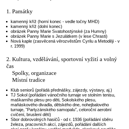
1. Památky
kamenný kříž (horní konec - vedle točny MHD)
kamenný kříž (dolní konec)
obrázek Panny Marie Svatohostýnské (za Humny)
obrázek Panny Marie s Jezulátkem (v lese Chrasti)
Nová kaple (zasvěcená věrozvěstům Cyrilu a Metoději - v
r. 1999)
2. Kultura, vzdělávání, sportovní vyžití a volný
čas
Spolky, organizace
Místní tradice
Klub seniorů (pořádá přednášky, zájezdy, výstavy, aj.)
TJ Sokol (pořádání vánočního turnaje ve stolním tenisu,
maškarního plesu pro děti, Sokolského plesu,
maňáskového divadla, dětského dne, nohejbalového
turnaje, "Partyzánského samopalu", celoroční aerobní
cvičení, bruslení dětí)
Sbor dobrovolných hasičů - od r. 1936 (pořádání sběru
železa, pracovních akcí, zájezdů, pořádání dalších