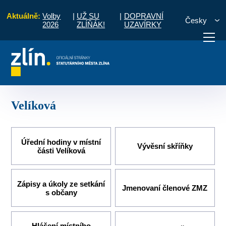
Aktuálně:
Volby
|
UŽ SU
|
DOPRAVNÍ
Česky
2026
ZLÍŇÁK!
UZAVÍRKY
Úvod
Pro občany
Místní části a komise
Velíková
otřebuji vyřídit
Potřebuji zaplatit
Diskuzní fór
Velíková
Úřední hodiny v místní
Vývěsní skříňky
části Velíková
Zápisy a úkoly ze setkání
Jmenovaní členové ZMZ
s občany
Hlášení místního