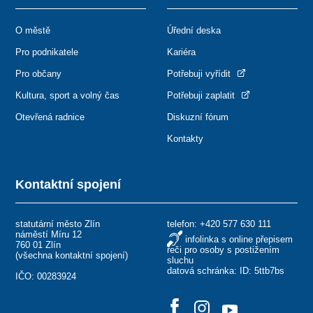
O městě
Úřední deska
Pro podnikatele
Kariéra
Pro občany
Potřebuji vyřídit
Kultura, sport a volný čas
Potřebuji zaplatit
Otevřená radnice
Diskuzní fórum
Kontakty
Kontaktní spojení
statutární město Zlín
telefon:
+420 577 630 111
náměstí Míru 12
infolinka s online přepisem
760 01 Zlín
řeči pro osoby s postižením
(
všechna kontaktní spojení
)
sluchu
datová schránka: ID: 5ttb7bs
IČO: 00283924