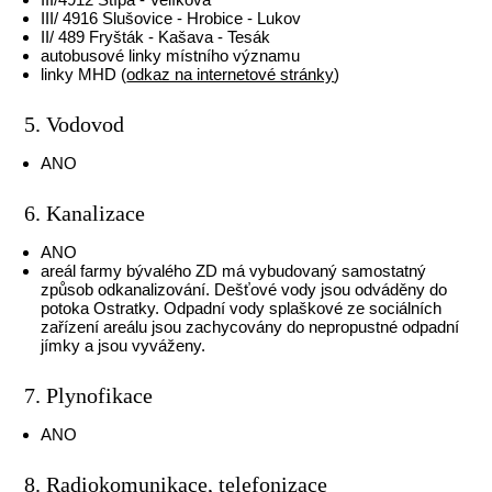
III/ 4916 Slušovice - Hrobice - Lukov
II/ 489 Fryšták - Kašava - Tesák
autobusové linky místního významu
linky MHD (
odkaz na internetové stránky
)
5. Vodovod
ANO
6. Kanalizace
ANO
areál farmy bývalého ZD má vybudovaný samostatný
způsob odkanalizování. Dešťové vody jsou odváděny do
potoka Ostratky. Odpadní vody splaškové ze sociálních
zařízení areálu jsou zachycovány do nepropustné odpadní
jímky a jsou vyváženy.
7. Plynofikace
ANO
8. Radiokomunikace, telefonizace