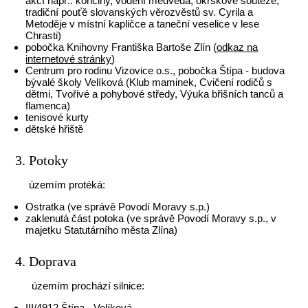
akcí např.: končiny, vodění medvěda, okrskové soutěže,
tradiční pouťě slovanských věrozvěstů sv. Cyrila a
Metoděje v místní kapličce a taneční veselice v lese
Chrasti)
pobočka Knihovny Františka Bartoše Zlín (
odkaz na
internetové stránky
)
Centrum pro rodinu Vizovice o.s., pobočka Štípa - budova
bývalé školy Velíková (Klub maminek, Cvičení rodičů s
dětmi, Tvořivé a pohybové středy, Výuka břišních tanců a
flamenca)
tenisové kurty
dětské hřiště
3. Potoky
územím protéká:
Ostratka (ve správě Povodí Moravy s.p.)
zaklenutá část potoka (ve správě Povodí Moravy s.p., v
majetku Statutárního města Zlína)
4. Doprava
územím prochází silnice:
III/4912 Štípa - Velíková