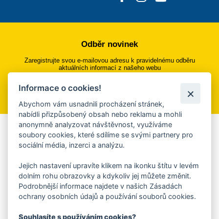
Odběr novinek
Zaregistrujte svou e-mailovou adresu k pravidelnému odběru
aktuálních informací z našeho webu
Informace o cookies!
Přihlásit se k odběru
Abychom vám usnadnili procházení stránek,
nabídli přizpůsobený obsah nebo reklamu a mohli
anonymně analyzovat návštěvnost, využíváme
Aplikace Mobilní rozhlas
soubory cookies, které sdílíme se svými partnery pro
sociální média, inzerci a analýzu.
Chcete dostávat do svého mobilu či mailu upozornění na
blížící se nebezpečí, odstávky, poruchy a výpadky energií,
Jejich nastavení upravíte klikem na ikonku štítu v levém
ankety, pozvánky na kulturní a sportovní akce?
dolním rohu obrazovky a kdykoliv jej můžete změnit.
Více informací o aplikaci
Podrobnější informace najdete v našich Zásadách
ochrany osobních údajů a používání souborů cookies.
Souhlasíte s používáním cookies?