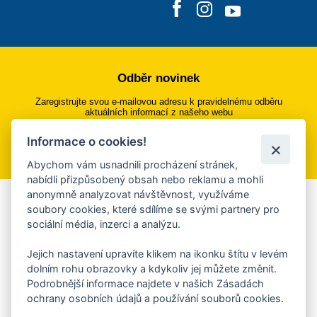
Odběr novinek
Zaregistrujte svou e-mailovou adresu k pravidelnému odběru
aktuálních informací z našeho webu
Informace o cookies!
Přihlásit se k odběru
Abychom vám usnadnili procházení stránek,
nabídli přizpůsobený obsah nebo reklamu a mohli
anonymně analyzovat návštěvnost, využíváme
Aplikace Mobilní rozhlas
soubory cookies, které sdílíme se svými partnery pro
sociální média, inzerci a analýzu.
Chcete dostávat do svého mobilu či mailu upozornění na
blížící se nebezpečí, odstávky, poruchy a výpadky energií,
Jejich nastavení upravíte klikem na ikonku štítu v levém
ankety, pozvánky na kulturní a sportovní akce?
dolním rohu obrazovky a kdykoliv jej můžete změnit.
Více informací o aplikaci
Podrobnější informace najdete v našich Zásadách
ochrany osobních údajů a používání souborů cookies.