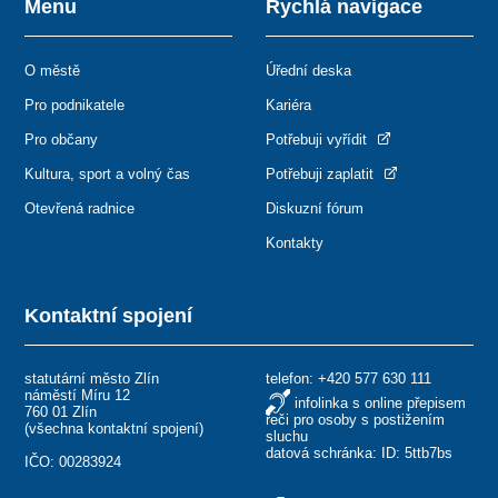
Menu
Rychlá navigace
O městě
Úřední deska
Pro podnikatele
Kariéra
Pro občany
Potřebuji vyřídit
Kultura, sport a volný čas
Potřebuji zaplatit
Otevřená radnice
Diskuzní fórum
Kontakty
Kontaktní spojení
statutární město Zlín
telefon:
+420 577 630 111
náměstí Míru 12
infolinka s online přepisem
760 01 Zlín
řeči pro osoby s postižením
(
všechna kontaktní spojení
)
sluchu
datová schránka: ID: 5ttb7bs
IČO: 00283924