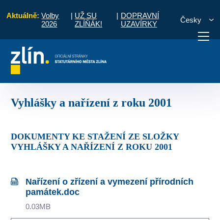
Aktuálně:
Volby
|
UŽ SU
|
DOPRAVNÍ
Česky
2026
ZLÍŇÁK!
UZAVÍRKY
Obecně závazné vyhlášky a nařízení
Vyhlášky a nařízení z roku 2001
otřebuji vyřídit
Potřebuji zaplatit
Diskuzní fór
Vyhlášky a nařízení z roku 2001
DOKUMENTY KE STAŽENÍ ZE SLOŽKY
VYHLÁŠKY A NAŘÍZENÍ Z ROKU 2001
Nařízení o zřízení a vymezení přírodních
památek.doc
0.03MB